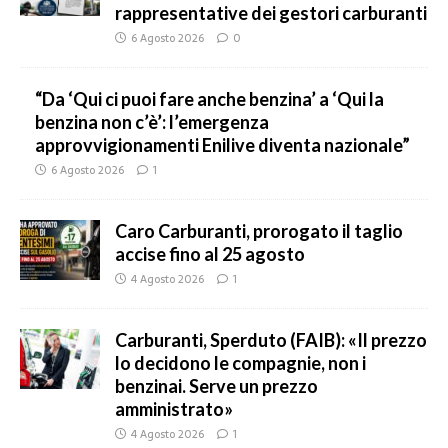
rappresentative dei gestori carburanti
6 Agosto 2026
0
“Da ‘Qui ci puoi fare anche benzina’ a ‘Qui la
benzina non c’è’: l’emergenza
approvvigionamenti Enilive diventa nazionale”
6 Agosto 2026
1
Caro Carburanti, prorogato il taglio
accise fino al 25 agosto
4 Agosto 2026
1
Carburanti, Sperduto (FAIB): «Il prezzo
lo decidono le compagnie, non i
benzinai. Serve un prezzo
amministrato»
4 Agosto 2026
1