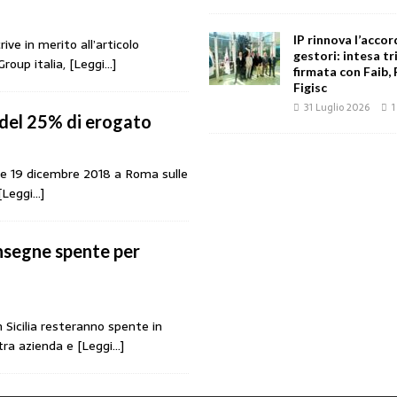
IP rinnova l’accor
ive in merito all’articolo
gestori: intesa tr
Group italia,
[Leggi…]
firmata con Faib, 
Figisc
31 Luglio 2026
1
a del 25% di erogato
18 e 19 dicembre 2018 a Roma sulle
[Leggi…]
insegne spente per
 Sicilia resteranno spente in
 tra azienda e
[Leggi…]