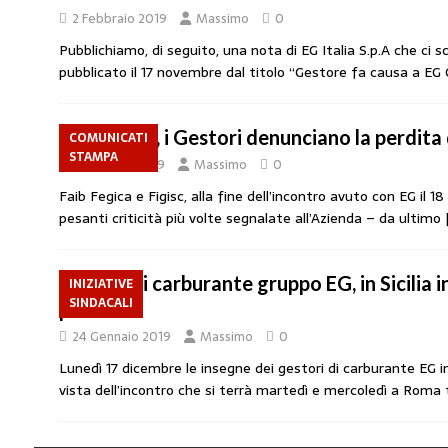
2 Febbraio 2019
Massimo
0
Pubblichiamo, di seguito, una nota di EG Italia S.p.A che ci scr
pubblicato il 17 novembre dal titolo “Gestore fa causa a EG 
EG Italia, i Gestori denunciano la perdit
COMUNICATI
STAMPA
1 Febbraio 2019
Massimo
0
Faib Fegica e Figisc, alla fine dell’incontro avuto con EG il 
pesanti criticità più volte segnalate all’Azienda – da ultimo
Gestori carburante gruppo EG, in Sicilia 
INIZIATIVE
SINDACALI
protesta
24 Gennaio 2019
Massimo
0
Lunedì 17 dicembre le insegne dei gestori di carburante EG in
vista dell’incontro che si terrà martedì e mercoledì a Roma