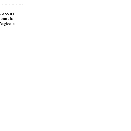
do con i
iennale
Fegica e