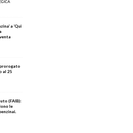
EGICA
zina’ a ‘Qui
a
iventa
 prorogato
o al 25
uto (FAIB):
dono le
benzinai.