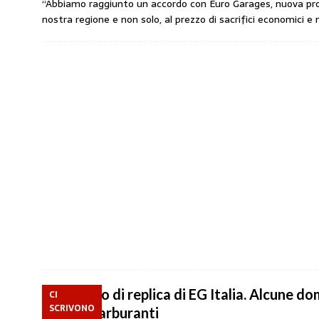
“Abbiamo raggiunto un accordo con Euro Garages, nuova prop
nostra regione e non solo, al prezzo di sacrifici economici e 
Il diritto di replica di EG Italia. Alcune d
CI
SCRIVONO
Gestoricarburanti