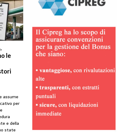
,
o le
tori
he assume
icativo per
ne
cedura
te e della
no state