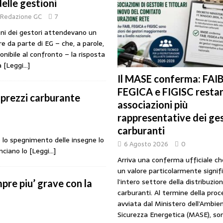
elle gestioni
URANTI
Redazione GC
7
i gestori: intesa triennale firmata con Faib, Fegica e Figisc
COMUNICATI
ni dei gestori attendevano un
re da parte di EG – che, a parole,
ponibile al confronto – la risposta
l Mimit: “I gestori non decidono i prezzi. Basta scaricare su di loro le
a
[Leggi…]
Il MASE conferma: FAIB
FEGICA e FIGISC restan
rezzo è libero: i controlli non diventino una presunzione di colpevolezza
 prezzi carburante
associazioni più
rappresentative dei ges
I SUI PRODOTTI ADULTERATI: ALTRA SITUAZIONE GRAVE MA NON SERIA
carburanti
 lo spegnimento delle insegne lo
6 Agosto 2026
0
unciano lo
[Leggi…]
Arriva una conferma ufficiale c
un valore particolarmente signif
l’intero settore della distribuzio
pre piu’ grave con la
carburanti. Al termine della pro
avviata dal Ministero dell’Ambien
Sicurezza Energetica (MASE), so