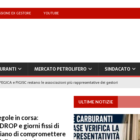
SIONE EX GESTORE
YOUTUBE
URANTI
MERCATO PETROLIFERO
SINDACATO
FEGICA e FIGISC restano le associazioni più rappresentative dei gestori
ULTIME NOTIZIE
che benzina’ a ‘Qui la benzina non c’è’: l’emergenza approvvigionamenti
gole in corsa:
DROP e giorni fissi di
to il taglio accise fino al 25 agosto
MERCATO PREZZI CARBURANTI
hiano di compromettere
IB): «Il prezzo lo decidono le compagnie, non i benzinai. Serve un prezzo