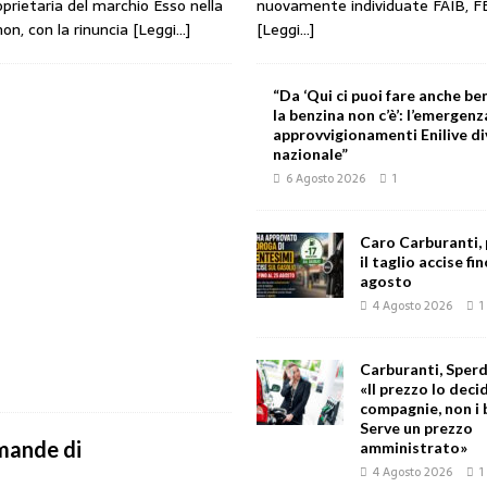
nuovamente individuate FAIB, F
rietaria del marchio Esso nella
[Leggi...]
non, con la rinuncia
[Leggi…]
“Da ‘Qui ci puoi fare anche ben
la benzina non c’è’: l’emergenz
approvvigionamenti Enilive d
nazionale”
6 Agosto 2026
1
Caro Carburanti,
il taglio accise fin
agosto
4 Agosto 2026
1
Carburanti, Sperd
«Il prezzo lo deci
compagnie, non i 
Serve un prezzo
omande di
amministrato»
4 Agosto 2026
1