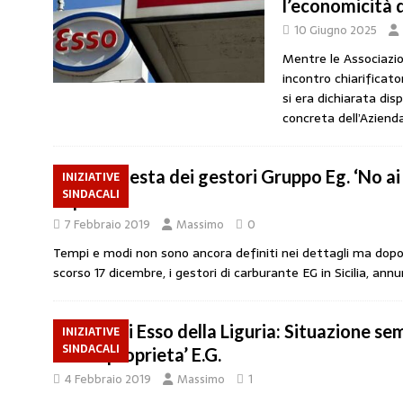
l’economicità d
amministrato»
MERCATO PREZZI CARB
10 Giugno 2025
[ 31 Luglio 2026 ]
IP rinnova l’accordo con 
Mentre le Associazio
incontro chiarificato
STAMPA
si era dichiarata dis
[ 30 Luglio 2026 ]
Carburanti, i sindacati a
concreta dell’Aziend
responsabilità”
COMUNICATI STAMPA
[ 29 Luglio 2026 ]
Taglio delle accise, il p
La protesta dei gestori Gruppo Eg. ‘No ai
INIZIATIVE
SINDACALI
imposti’
MERCATO PREZZI CARBURANTI
7 Febbraio 2019
Massimo
0
[ 6 Agosto 2026 ]
CARBURANTI. CONTROLL
Tempi e modi non sono ancora definiti nei dettagli ma dopo
COMUNICATI STAMPA
scorso 17 dicembre, i gestori di carburante EG in Sicilia, ann
Gestori Esso della Liguria: Situazione sem
INIZIATIVE
SINDACALI
nuova proprieta’ E.G.
4 Febbraio 2019
Massimo
1