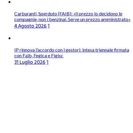
Carburanti, Sperduto (FAIB): «Il prezzo lo decidono le
compagnie, non i benzinai. Serve un prezzo amministrato»
4 Agosto 2026
1
IP rinnova l’accordo con i gestori: intesa triennale firmata
con Faib, Fegica e Figisc
31 Luglio 2026
1