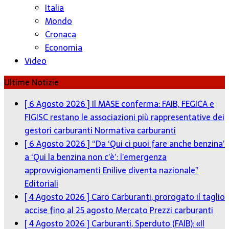
Italia
Mondo
Cronaca
Economia
Video
Ultime Notizie
[ 6 Agosto 2026 ]
Il MASE conferma: FAIB, FEGICA e
FIGISC restano le associazioni più rappresentative dei
gestori carburanti
Normativa carburanti
[ 6 Agosto 2026 ]
“Da ‘Qui ci puoi fare anche benzina’
a ‘Qui la benzina non c’è’: l’emergenza
approvvigionamenti Enilive diventa nazionale”
Editoriali
[ 4 Agosto 2026 ]
Caro Carburanti, prorogato il taglio
accise fino al 25 agosto
Mercato Prezzi carburanti
[ 4 Agosto 2026 ]
Carburanti, Sperduto (FAIB): «Il