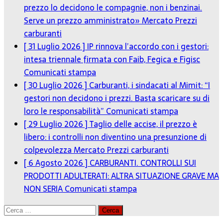
prezzo lo decidono le compagnie, non i benzinai.
Serve un prezzo amministrato»
Mercato Prezzi
carburanti
[ 31 Luglio 2026 ]
IP rinnova l’accordo con i gestori:
intesa triennale firmata con Faib, Fegica e Figisc
Comunicati stampa
[ 30 Luglio 2026 ]
Carburanti, i sindacati al Mimit: “I
gestori non decidono i prezzi. Basta scaricare su di
loro le responsabilità”
Comunicati stampa
[ 29 Luglio 2026 ]
Taglio delle accise, il prezzo è
libero: i controlli non diventino una presunzione di
colpevolezza
Mercato Prezzi carburanti
[ 6 Agosto 2026 ]
CARBURANTI. CONTROLLI SUI
PRODOTTI ADULTERATI: ALTRA SITUAZIONE GRAVE MA
NON SERIA
Comunicati stampa
Ricerca
per: