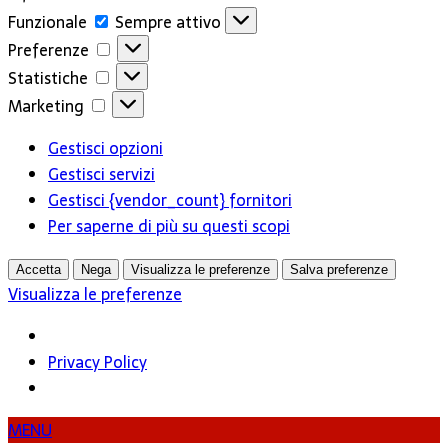
Funzionale
Funzionale
Sempre attivo
Preferenze
Preferenze
Statistiche
Statistiche
Marketing
Marketing
Gestisci opzioni
Gestisci servizi
Gestisci {vendor_count} fornitori
Per saperne di più su questi scopi
Accetta
Nega
Visualizza le preferenze
Salva preferenze
Visualizza le preferenze
Privacy Policy
MENU