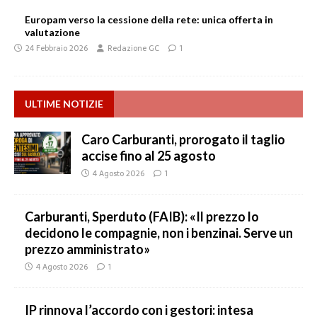
Europam verso la cessione della rete: unica offerta in
valutazione
24 Febbraio 2026
Redazione GC
1
ULTIME NOTIZIE
Caro Carburanti, prorogato il taglio
accise fino al 25 agosto
4 Agosto 2026
1
Carburanti, Sperduto (FAIB): «Il prezzo lo
decidono le compagnie, non i benzinai. Serve un
prezzo amministrato»
4 Agosto 2026
1
IP rinnova l’accordo con i gestori: intesa