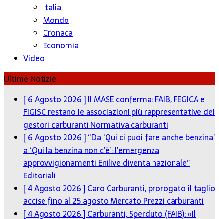
Italia
Mondo
Cronaca
Economia
Video
Ultime Notizie
[ 6 Agosto 2026 ]
Il MASE conferma: FAIB, FEGICA e
FIGISC restano le associazioni più rappresentative dei
gestori carburanti
Normativa carburanti
[ 6 Agosto 2026 ]
“Da ‘Qui ci puoi fare anche benzina’
a ‘Qui la benzina non c’è’: l’emergenza
approvvigionamenti Enilive diventa nazionale”
Editoriali
[ 4 Agosto 2026 ]
Caro Carburanti, prorogato il taglio
accise fino al 25 agosto
Mercato Prezzi carburanti
[ 4 Agosto 2026 ]
Carburanti, Sperduto (FAIB): «Il