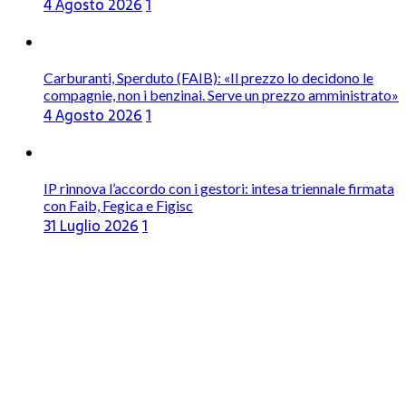
4 Agosto 2026
1
Carburanti, Sperduto (FAIB): «Il prezzo lo decidono le
compagnie, non i benzinai. Serve un prezzo amministrato»
4 Agosto 2026
1
IP rinnova l’accordo con i gestori: intesa triennale firmata
con Faib, Fegica e Figisc
31 Luglio 2026
1