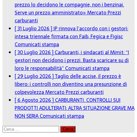
prezzo lo decidono le compagnie, non i benzinai.
Serve un prezzo amministrato»
Mercato Prezzi
carburanti
[ 31 Luglio 2026 ]
IP rinnova l’accordo con i gestori:
intesa triennale firmata con Faib, Fegica e Figisc
Comunicati stampa
[ 30 Luglio 2026 ]
Carburanti, i sindacati al Mimit: “I
gestori non decidono i prezzi. Basta scaricare su di
loro le responsabilità”
Comunicati stampa
[ 29 Luglio 2026 ]
Taglio delle accise, il prezzo è
libero: i controlli non diventino una presunzione di
colpevolezza
Mercato Prezzi carburanti
[ 6 Agosto 2026 ]
CARBURANTI. CONTROLLI SUI
PRODOTTI ADULTERATI: ALTRA SITUAZIONE GRAVE MA
NON SERIA
Comunicati stampa
Ricerca
per: