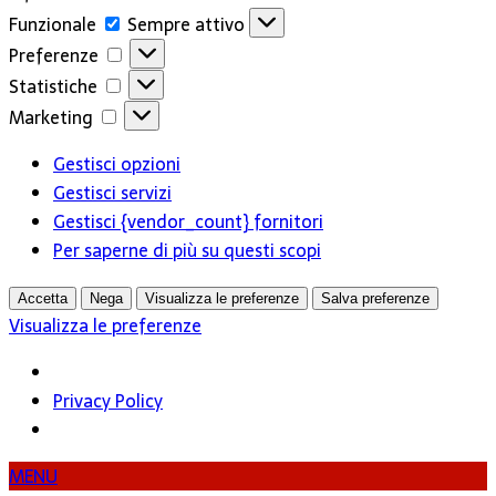
Funzionale
Funzionale
Sempre attivo
Preferenze
Preferenze
Statistiche
Statistiche
Marketing
Marketing
Gestisci opzioni
Gestisci servizi
Gestisci {vendor_count} fornitori
Per saperne di più su questi scopi
Accetta
Nega
Visualizza le preferenze
Salva preferenze
Visualizza le preferenze
Privacy Policy
MENU