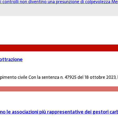
o: i controlli non diventino una presunzione di colpevolezza
Mer
ottrazione
empimento civile Con la sentenza n. 47925 del 18 ottobre 2023,
o le associazioni più rappresentative dei gestori car