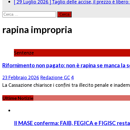
[ 29 Luglio 2026 ]
Taglio delle accise, il prezzo è liber
Ricerca
per:
rapina impropria
Sentenze
Rifornimento non pagato: non è rapina se manca la s
23 Febbraio 2026
Redazione GC
4
La Cassazione chiarisce i confini tra illecito penale e inad
Ultime Notizie
Il MASE conferma: FAIB, FEGICA e FIGISC restan