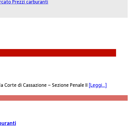
cato Prezzi carburanti
 la Corte di Cassazione – Sezione Penale II
[Leggi…]
buranti