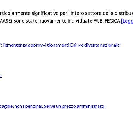
ticolarmente significativo per l’intero settore della distribu
 (MASE), sono state nuovamente individuate FAIB, FEGICA
[Leggi
’è’: l’emergenza approvvigionamenti Enilive diventa nazionale”
o
pagnie, non i benzinai. Serve un prezzo amministrato»