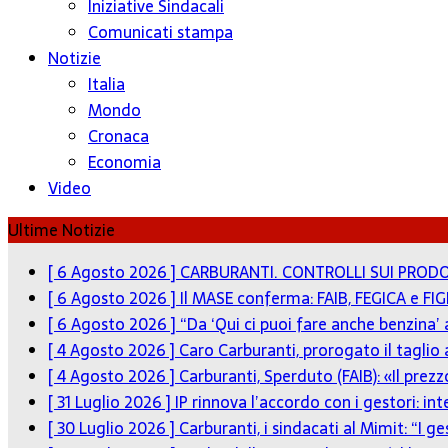
Iniziative Sindacali
Comunicati stampa
Notizie
Italia
Mondo
Cronaca
Economia
Video
Ultime Notizie
[ 6 Agosto 2026 ]
CARBURANTI. CONTROLLI SUI PRODO
[ 6 Agosto 2026 ]
Il MASE conferma: FAIB, FEGICA e FIG
[ 6 Agosto 2026 ]
“Da ‘Qui ci puoi fare anche benzina’
[ 4 Agosto 2026 ]
Caro Carburanti, prorogato il taglio 
[ 4 Agosto 2026 ]
Carburanti, Sperduto (FAIB): «Il pre
[ 31 Luglio 2026 ]
IP rinnova l’accordo con i gestori: in
[ 30 Luglio 2026 ]
Carburanti, i sindacati al Mimit: “I g