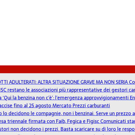
TTI ADULTERATI: ALTRA SITUAZIONE GRAVE MA NON SERIA
Co
ISC restano le associazioni più rappresentative dei gestori c
 a ‘Qui la benzina non c’è’: l’emergenza approvvigionamenti En
accise fino al 25 agosto
Mercato Prezzi carburanti
zzo lo decidono le compagnie, non i benzinai. Serve un prezz
tesa triennale firmata con Faib, Fegica e Figisc
Comunicati st
estori non decidono i prezzi. Basta scaricare su di loro le resp