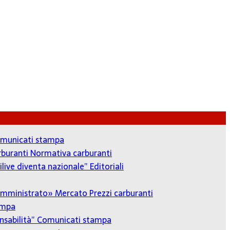
municati stampa
arburanti
Normativa carburanti
ilive diventa nazionale”
Editoriali
o amministrato»
Mercato Prezzi carburanti
ampa
onsabilità”
Comunicati stampa