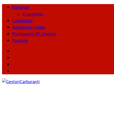
Editoriali
Ci scrivono
Contattaci
Assistenza Legale
Professione EX Gestore
Youtube
youtube
Facebook
Twitter
Instagram