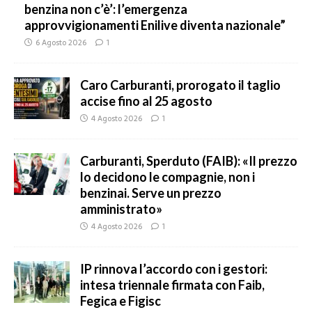
benzina non c’è’: l’emergenza
approvvigionamenti Enilive diventa nazionale”
6 Agosto 2026
1
Caro Carburanti, prorogato il taglio
accise fino al 25 agosto
4 Agosto 2026
1
Carburanti, Sperduto (FAIB): «Il prezzo
lo decidono le compagnie, non i
benzinai. Serve un prezzo
amministrato»
4 Agosto 2026
1
IP rinnova l’accordo con i gestori:
intesa triennale firmata con Faib,
Fegica e Figisc