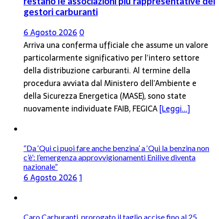
restano le associazioni più rappresentative dei
gestori carburanti
6 Agosto 2026
0
Arriva una conferma ufficiale che assume un valore
particolarmente significativo per l’intero settore
della distribuzione carburanti. Al termine della
procedura avviata dal Ministero dell’Ambiente e
della Sicurezza Energetica (MASE), sono state
nuovamente individuate FAIB, FEGICA
[Leggi...]
“Da ‘Qui ci puoi fare anche benzina’ a ‘Qui la benzina non
c’è’: l’emergenza approvvigionamenti Enilive diventa
nazionale”
6 Agosto 2026
1
Caro Carburanti, prorogato il taglio accise fino al 25