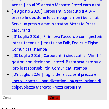
accise fino al 25 agosto
Mercato Prezzi carburanti
[ 4 Agosto 2026 ]
Carburanti, Sperduto (FAIB): «Il
prezzo lo decidono le compagnie, non i benzinai.
Serve un prezzo amministrato»
Mercato Prezzi
carburanti
[ 31 Luglio 2026 ]
IP rinnova l’accordo con i gestori:
intesa triennale firmata con Faib, Fegica e Figisc
Comunicati stampa
[ 30 Luglio 2026 ]
Carburanti, i sindacati al Mimit: “I
gestori non decidono i prezzi. Basta scaricare su di
loro le responsabilità”
Comunicati stampa
[ 29 Luglio 2026 ]
Taglio delle accise, il prezzo è
libero: i controlli non diventino una presunzione di
colpevolezza
Mercato Prezzi carburanti
Ricerca
per: