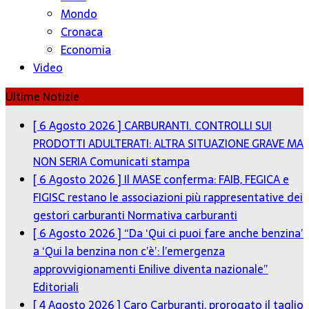
Mondo
Cronaca
Economia
Video
Ultime Notizie
[ 6 Agosto 2026 ]
CARBURANTI. CONTROLLI SUI
PRODOTTI ADULTERATI: ALTRA SITUAZIONE GRAVE MA
NON SERIA
Comunicati stampa
[ 6 Agosto 2026 ]
Il MASE conferma: FAIB, FEGICA e
FIGISC restano le associazioni più rappresentative dei
gestori carburanti
Normativa carburanti
[ 6 Agosto 2026 ]
“Da ‘Qui ci puoi fare anche benzina’
a ‘Qui la benzina non c’è’: l’emergenza
approvvigionamenti Enilive diventa nazionale”
Editoriali
[ 4 Agosto 2026 ]
Caro Carburanti, prorogato il taglio