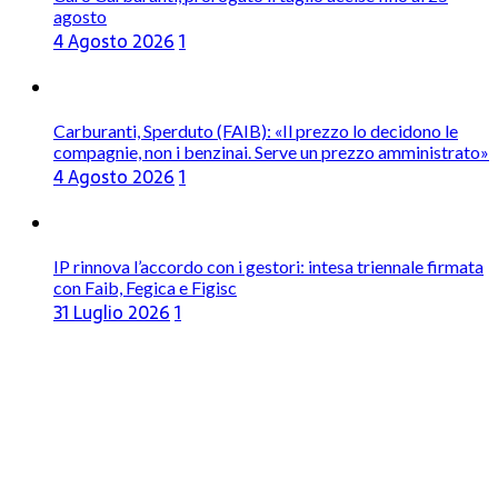
agosto
4 Agosto 2026
1
Carburanti, Sperduto (FAIB): «Il prezzo lo decidono le
compagnie, non i benzinai. Serve un prezzo amministrato»
4 Agosto 2026
1
IP rinnova l’accordo con i gestori: intesa triennale firmata
con Faib, Fegica e Figisc
31 Luglio 2026
1