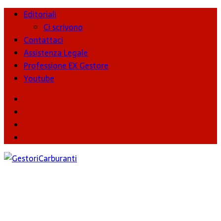
Editoriali
Ci scrivono
Contattaci
Assistenza Legale
Professione EX Gestore
Youtube
youtube
Facebook
Twitter
Instagram