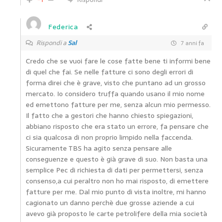
Federica
Rispondi a
Sal
7 anni fa
Credo che se vuoi fare le cose fatte bene ti informi bene
di quel che fai. Se nelle fatture ci sono degli errori di
forma direi che è grave, visto che puntano ad un grosso
mercato. Io considero truffa quando usano il mio nome
ed emettono fatture per me, senza alcun mio permesso.
Il fatto che a gestori che hanno chiesto spiegazioni,
abbiano risposto che era stato un errore, fa pensare che
ci sia qualcosa di non proprio limpido nella faccenda.
Sicuramente TBS ha agito senza pensare alle
conseguenze e questo è già grave di suo. Non basta una
semplice Pec di richiesta di dati per permettersi, senza
consenso,a cui peraltro non ho mai risposto, di emettere
fatture per me. Dal mio punto di vista inoltre, mi hanno
cagionato un danno perchè due grosse aziende a cui
avevo già proposto le carte petrolifere della mia società