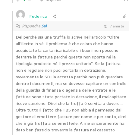
Federica
Rispondi a
Sal
7 anni fa
Del perchè sia una truffa lo scrive nell’articolo “Oltre
all’illecito in sé, il problema è che coloro che hanno
acquistato la carta ricaricabile e i buoni non possono
detrarre la fattura perché questa non riporta né la
tipologia prodotto né il prezzo unitario”. Se la fattura
non è regolare non puoi portarla in detrazione,
ovviamente lo SDI la accetta perchè non può guardare
dentro i documenti, ma se dovesse capitare un controllo
della guardia di finanza o agenzia delle entrate e le
fatture sono state portate in detrazione, il malcapitato
riceve sanzione. Direi che la truffa è servita a dovere….
Oltre tutto il fatto che TBS non abbia il permesso dal
gestore di emettere fatture per nome e per conto, direi
che è già truffa a se emetterle. A me sinceramente ha
dato ben fastidio trovarmi la fattura nel cassetto