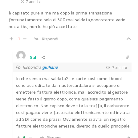
7 anni fa
è capitato pure a me ma dopo la prima transazione
fortunatamente solo di 30€ mai saldata,nonostante varie
pec a tbs, non le ho più accettate
-1
Rispondi
Sal
Rispondi a
giuliano
7 anni fa
In che senso mai saldata? Le carte cosi come i buoni
sono accreditate da mastercard…loro si occupano di
emettere fattura elettronica, ma l’accredito al gestore
viene fatto il giorno dopo, come qualsiasi pagamento
elettronico. Non capisco dove sta la truffa, il carburante
cosi’ pagato viene fatturato elettronicanente ed inviata
ad SDI come da prassi. Ovviamente si avra’ un registro
fatture elettroniche emesse, diverso da quello principale.
5
Rispondi