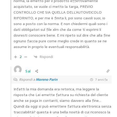
norma, la emetto per il prodotto effettivamente
acquistato, se vuole ci metto la targa, PREVIO
CONTROLLO CHE SIA QUELLA DELL’AUTOVEICOLO
RIFORNITO, e per me è finita li, poi sono cavoli suoi, io
sono a posto con la norma. E non chiedermi quali sono i
dati obbligatori sul file xlm che da come ti esprimi li
dovresti conoscere bene. E mi ripeto sul dire che alla fine
ognuno faccia pure come meglio crede in quanto se ne
assume in proprio le eventuali responsabilità.
2
Rispondi
Sal
Rispondi a
Moreno Parin
7 anni fa
Infatti la mia domanda era retorica, ma leggere la
risposta che Lei emette fattura su richiesta del cliente
anche se paga in contanti, siamo davvero alla fine…
Quindi da oggi si può emettere fattura elettronica senza
tracciabilità? questa è una bella novità di cui riconosco la