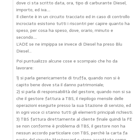
dove ci sta scritto data, ora, tipo di carburante Diesel,
importo, ed iva….
Il cliente è in un circuito tracciato ed in caso di controllo
incrociato esistono tutti i riscontri per capire quanto ha
speso, per cosa ha speso, dove, orario, minuto e
secondo….
L’ADE se ne impippa se invece di Diesel ha preso Blu
Diesel…
Poi puntualizzo alcune cose e scompaio che ho da
lavorare:
1) si parla genericamente di truffa, quando non si è
capito bene dove sta il danno patrimoniale;
2) si parla di responsabilità del gestore, quando non si sa
che il gestore fattura a TBS, il riepilogo mensile delle
operazioni eseguite presso la sua Stazione di servizio, ed
in ogni voce ci stanno tutti gli elementi principali richiesti.
3) TBS fattura direttamente al cliente finale quindi la FE
se non conforme è problema di TBS, il gestore non ha
nessun accordo particolare con TBS, perchè la carta fa
parte del circuito Mastercard e viene accettata come