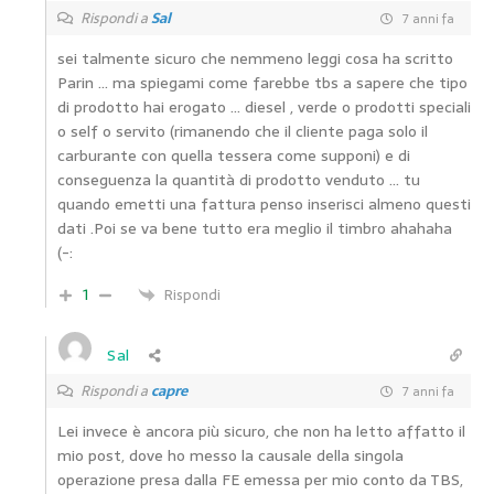
Rispondi a
Sal
7 anni fa
sei talmente sicuro che nemmeno leggi cosa ha scritto
Parin … ma spiegami come farebbe tbs a sapere che tipo
di prodotto hai erogato … diesel , verde o prodotti speciali
o self o servito (rimanendo che il cliente paga solo il
carburante con quella tessera come supponi) e di
conseguenza la quantità di prodotto venduto … tu
quando emetti una fattura penso inserisci almeno questi
dati .Poi se va bene tutto era meglio il timbro ahahaha
(-:
1
Rispondi
Sal
Rispondi a
capre
7 anni fa
Lei invece è ancora più sicuro, che non ha letto affatto il
mio post, dove ho messo la causale della singola
operazione presa dalla FE emessa per mio conto da TBS,