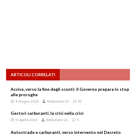
ARTICOLI CORRELATI
Accise, verso la fine degli sconti: il Governo prepara lo stop
alle proroghe
4 Giugno 2026
Redazione GC
10
Gestori carburanti, la crisi nella crisi
15 Aprile 2020
Redazione GC
5
Autostrade e carburanti, verso intervento nel Decreto