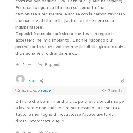
costi ma non dedurre l’iva…Cazzi suoi .(Parin ha ragione).
Per quanto riguarda i litri non so’ come farà un
camionista a recuperare le accise con la carbon tax visto
che non metti i litri nelle fatture e mi sembra cosa
indispensabile .
Dopodichè quando sarò sicuro che tbs è in regola le
accettero’ nel mio impianto . E non le rispondo piu’
perchè tanto sò che voi commerciali di tbs girate e quindi
di persona Vi dirò di andare a c…….
2
Rispondi
Sal
Rispondi a
capre
7 anni fa
Difficile che Lei mi mandi a c…… perchè io sto sul mio pv
a lavorare e non vado in giro per nessuno…la risposta a
tutte le montagne di inesattezze l’avete avuta dai
diretti interessati. Auguri.
0
Rispondi