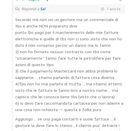
Rispondi a
Sal
7 anni fa
Secondo mè non sei un gestore ma un commerciale di
tbs e anche NON preparato direi
punto 1)io pago per il mantenimento delle mie fatture
elettroniche e quelle di tbs non ci sono ,visto che non ho
dato il mio consenso percio’ un danno me lo fanno
2) non ho firmato nessun contratto con tbs come
“stranamente” fanno fare tutte le petrolifere per fare
azioni di questo tipo
3) che il pagamento Mastercard non abbia problemi lo
sappiamo … stiamo parlando di fattura cosa diversa
4/5)io non ho mai parlato di truffa … ma stiamo attenti
visto che le fatture le fanno loro a nostro nome … ma
capisco che lei conosce bene tbs (visto che ci lavora)
6) io devo fare raccomandata cartacea per non aderire a
una cosa non richiesta — questa è follia pura
Aggiungo … se uno paga contanti e vuole fattura … il
gestore la deve fare lo stesso , il cliente puo’ detrarre i