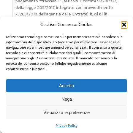
pagamento “tracciabili” (articolo 1, commi 922 e 923,
della legge 205/2017, integrato con provvedimento
73203/2018 dell’agenzia delle Entrate)
è, al di là
dell’individuazione del presupposto per la
Gestisci Consenso Cookie
detrazione dell’Iva e per la deduzione del costo,
l’introduzione di idonei strumenti di contrasto
Utilizziamo tecnologie come i cookie per memorizzare e/o accedere alle
all’evasione Iva registrata nel campo dei carburanti.
informazioni del dispositivo. Lo facciamo per migliorare l'esperienza di
Per questo motivo, il pagamento in contanti per tali
navigazione e per mostrare annunci personalizzati. Il consenso a queste
tecnologie ci consentirà di elaborare dati quali il comportamento di
cessioni è comunque illegittimo e passibile di
navigazione o gli ID univoci su questo sito. Il mancato consenso o la
sanzioni, in quanto incompatibili con il
revoca del consenso possono influire negativamente su alcune
perseguimento dell’esigenza normativa.
caratteristiche e funzioni.
Quesito con risposta a cura di Giuseppe Barbiero
“Povera Italia….
Accetta
Si eliminano i timbri per far finire i truciamenti diffusi, e
Nega
poi si fattura ancora sul contante, ritornando indietro
allo stesso problema.”
44
Visualizza le preferenze
0
Rispondi
Privacy Policy