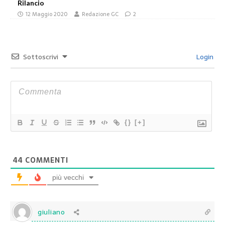
Rilancio
12 Maggio 2020
Redazione GC
2
Sottoscrivi
Login
{}
[+]
44
COMMENTI
più vecchi
giuliano