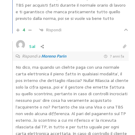
TBS per acquisti fatti durante il normale orario di lavoro
e ti garantisco che manca praticamente tutto quello
previsto dalla norma, poi se si vuole va bene tutto
4
Rispondi
Sal
Rispondi a
Moreno Parin
7 anni fa
No dico, ma quando un cliehte paga con una normale
carta elettronica il pieno fatto in qualsiasi modalita’, il
pos interno che dettaglio rilascia? Nulla! Rilascia al cliente
solo la cifra spesa…poi e’ il gestore che emette fattura
su quello scontrino, pertanto in caso di controlli incrociati
nessuno puo’ dire cosa ha veramente acquistato
l’acquirente o no? Pertanto che sia una Visa o una TBS
non vedo alcuna differenza. Al pari del paganento sul TP
esterno…lo scontrino a cui mi riferisco e’ la ricevuta
rilasciata dal TP, in tutto e per tutto uguale per ogni
carta elettronica accettata. In caso di controllo il cliente