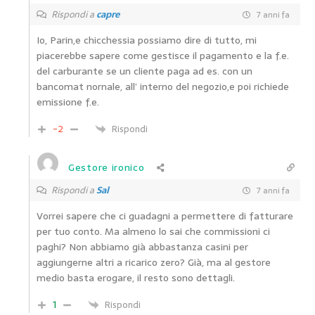
Rispondi a
capre
7 anni fa
Io, Parin,e chicchessia possiamo dire di tutto, mi
piacerebbe sapere come gestisce il pagamento e la f.e.
del carburante se un cliente paga ad es. con un
bancomat nornale, all’ interno del negozio,e poi richiede
emissione f.e.
-2
Rispondi
Gestore ironico
Rispondi a
Sal
7 anni fa
Vorrei sapere che ci guadagni a permettere di fatturare
per tuo conto. Ma almeno lo sai che commissioni ci
paghi? Non abbiamo già abbastanza casini per
aggiungerne altri a ricarico zero? Già, ma al gestore
medio basta erogare, il resto sono dettagli.
1
Rispondi