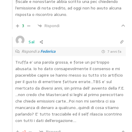
fiscale e nonostante abbia scritto una pec chiedendo
l’emissione di nota credito, ad oggi non ho avuto alcuna
risposta o riscontro alcuno.
3
Rispondi
Sal
Rispondi a
Federica
7 anni fa
Truffa e’ una parola grossa, e forse un po’troppo
abusata. Io ho dato consapevolmente il consenso e mi
piacerebbe capire se hanno messo su tutto sto artificio
per il gusto di emettere fatture errate…TBS e’ sul
mertcato da diversi anni, sin prima dell’ avvento della F.E.
…non credo che Mastercard si leghi al primo perecottaro
che chiede emissioni carte…Poi non mi sembra ci sia
mancanza di denaro a qualcuno…quindi di cosa stiamo
parlando? E’ tutto tracciabile ed il self rilascia scontrino
con tutti i dati dell’erogazione….
-1
Rispondi