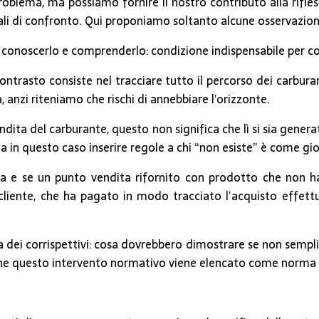
roblema, ma possiamo fornire il nostro contributo alla rifles
nali di confronto. Qui proponiamo soltanto alcune osservazion
conoscerlo e comprenderlo: condizione indispensabile per co
contrasto consiste nel tracciare tutto il percorso dei carburan
, anzi riteniamo che rischi di annebbiare l’orizzonte.
endita del carburante, questo non significa che lì si sia genera
in questo caso inserire regole a chi “non esiste” è come gioc
 prima e se un punto vendita rifornito con prodotto che non h
cliente, che ha pagato in modo tracciato l’acquisto effettu
 dei corrispettivi: cosa dovrebbero dimostrare se non semplic
che questo intervento normativo viene elencato come norma po