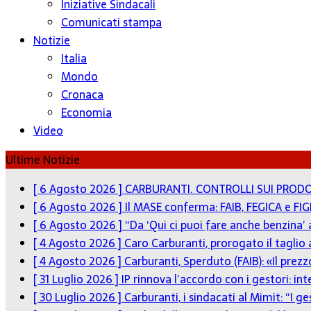
Iniziative Sindacali
Comunicati stampa
Notizie
Italia
Mondo
Cronaca
Economia
Video
Ultime Notizie
[ 6 Agosto 2026 ]
CARBURANTI. CONTROLLI SUI PRODO
[ 6 Agosto 2026 ]
Il MASE conferma: FAIB, FEGICA e FIG
[ 6 Agosto 2026 ]
“Da ‘Qui ci puoi fare anche benzina’
[ 4 Agosto 2026 ]
Caro Carburanti, prorogato il taglio 
[ 4 Agosto 2026 ]
Carburanti, Sperduto (FAIB): «Il pre
[ 31 Luglio 2026 ]
IP rinnova l’accordo con i gestori: in
[ 30 Luglio 2026 ]
Carburanti, i sindacati al Mimit: “I g