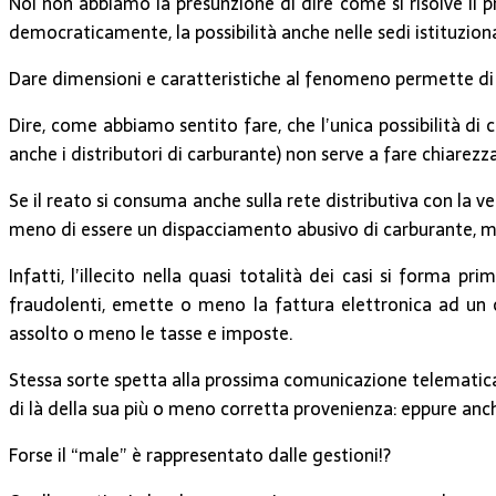
Noi non abbiamo la presunzione di dire come si risolve il p
democraticamente, la possibilità anche nelle sedi istituzio
Dare dimensioni e caratteristiche al fenomeno permette di 
Dire, come abbiamo sentito fare, che l’unica possibilità di 
anche i distributori di carburante) non serve a fare chiarezza
Se il reato si consuma anche sulla rete distributiva con la v
meno di essere un dispacciamento abusivo di carburante, ma 
Infatti, l’illecito nella quasi totalità dei casi si forma
fraudolenti, emette o meno la fattura elettronica ad un 
assolto o meno le tasse e imposte.
Stessa sorte spetta alla prossima comunicazione telematica
di là della sua più o meno corretta provenienza: eppure an
Forse il “male” è rappresentato dalle gestioni!?