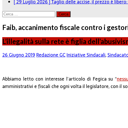
[ 29 Luglio 2026 ]
Taglio delle accise, il prezzo è liber
Ricerca
per:
Faib, accanimento fiscale contro i gestori
L’illegalità sulla rete è figlia dell’abusiv
26 Giugno 2019
Redazione GC
Iniziative Sindacali
,
Sindacat
Abbiamo letto con interesse l’articolo di Fegica su “
nessu
amministrativi e fiscali che ogni volta il legislatore, con il so