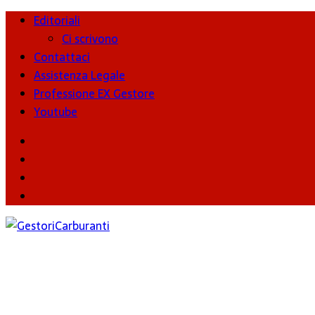
Editoriali
Ci scrivono
Contattaci
Assistenza Legale
Professione EX Gestore
Youtube
youtube
Facebook
Twitter
Instagram