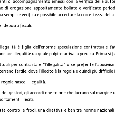
ti di accompagnamento emessi con la verifica delle autorit
nine di erogazione appositamente bollate e verificate per
una semplice verifica è possibile accertare la correttezza del
 depositi fiscali.
legalità è figlia dell’enorme speculazione contrattuale fa
nciare illegalità: da quale pulpito arriva la predica. Prima si f
tuali per contrastare “l’illegalità” o se preferite l’abusiv
o fertile, dove l’illecito è la regola e quindi più difficile in
regole nasce l’illegalità.
i dei gestori, gli accordi one to one che lucrano sul margine 
rtamenti illeciti.
te contro le frodi: una direttiva e ben tre norme nazionali 