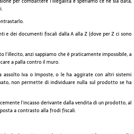
sione per combattere l’illegalità e speriamo ce ne sia data,
i.
ntrastarlo.
ti e dei documenti fiscali dalla A alla Z (dove per Z ci sono
to l’illecito, anzi sappiamo che è praticamente impossibile, a
are a palla contro il muro.
a assolto Iva o Imposte, o le ha aggirate con altri sistemi
ato, non permette di individuare nulla sul prodotto se ha
emente l’incasso derivante dalla vendita di un prodotto, al
sta a contrasto alla frodi fiscali.