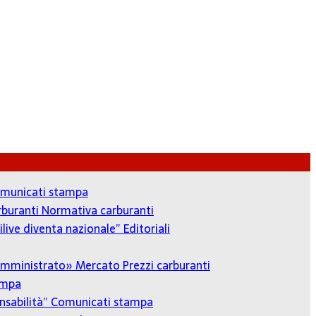
municati stampa
arburanti
Normativa carburanti
ilive diventa nazionale”
Editoriali
o amministrato»
Mercato Prezzi carburanti
ampa
onsabilità”
Comunicati stampa