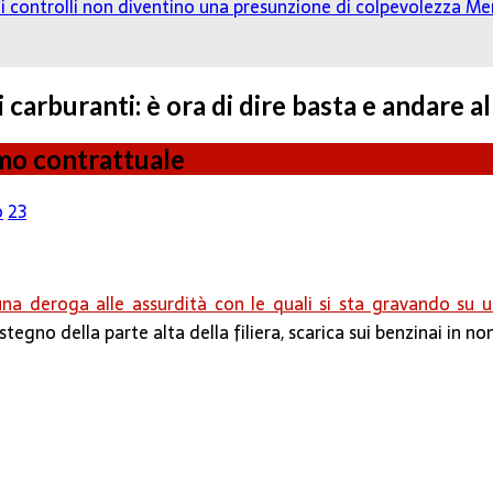
o: i controlli non diventino una presunzione di colpevolezza
Mer
 carburanti: è ora di dire basta e andare a
ismo contrattuale
o
23
na deroga alle assurdità con le quali si sta gravando su u
stegno della parte alta della filiera, scarica sui benzinai in nom