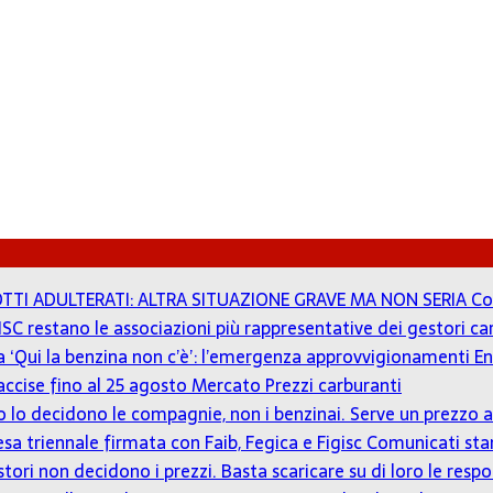
TTI ADULTERATI: ALTRA SITUAZIONE GRAVE MA NON SERIA
Co
ISC restano le associazioni più rappresentative dei gestori c
 a ‘Qui la benzina non c’è’: l’emergenza approvvigionamenti En
accise fino al 25 agosto
Mercato Prezzi carburanti
zzo lo decidono le compagnie, non i benzinai. Serve un prezz
tesa triennale firmata con Faib, Fegica e Figisc
Comunicati st
estori non decidono i prezzi. Basta scaricare su di loro le resp