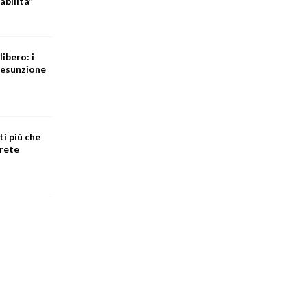
abilità”
libero: i
resunzione
tti più che
 rete