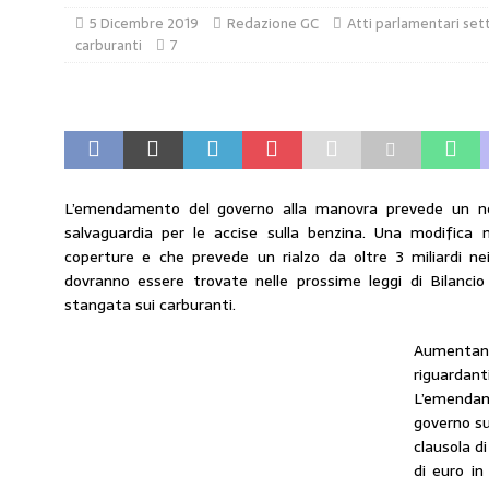
5 Dicembre 2019
Redazione GC
Atti parlamentari set
[ 30 Luglio 2026 ]
Carburanti, i sindacati a
carburanti
7
responsabilità”
COMUNICATI STAMPA
[ 29 Luglio 2026 ]
Taglio delle accise, il p
MERCATO PREZZI CARBURANTI
[ 29 Luglio 2026 ]
Enilive accelera gli utili
L’emendamento del governo alla manovra prevede un ne
PETROLIFERE
salvaguardia per le accise sulla benzina. Una modifica
coperture e che prevede un rialzo da oltre 3 miliardi ne
[ 27 Luglio 2026 ]
Taglio accise, il Cdm app
dovranno essere trovate nelle prossime leggi di Bilancio
MERCATO PREZZI CARBURANTI
stangata sui carburanti.
[ 27 Luglio 2026 ]
DDL Carburanti: il contr
Aumentano
EDITORIALI
riguarda
L’emendam
governo su
clausola di
di euro in