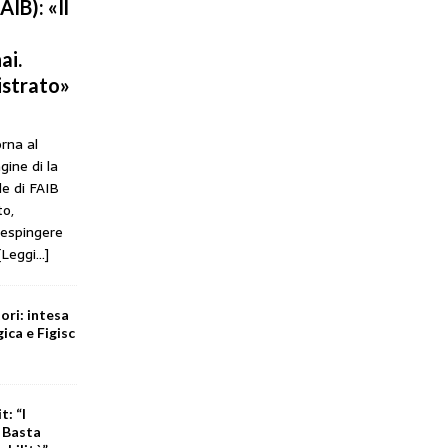
IB): «Il
ai.
istrato»
orna al
gine di la
le di FAIB
to,
respingere
[Leggi...]
ori: intesa
ica e Figisc
t: “I
. Basta