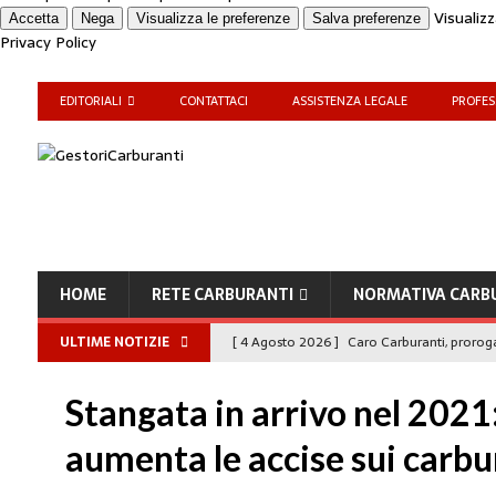
Visualiz
Accetta
Nega
Visualizza le preferenze
Salva preferenze
Privacy Policy
EDITORIALI
CONTATTACI
ASSISTENZA LEGALE
PROFES
HOME
RETE CARBURANTI
NORMATIVA CARB
ULTIME NOTIZIE
[ 4 Agosto 2026 ]
Caro Carburanti, proroga
[ 4 Agosto 2026 ]
Carburanti, Sperduto (FA
Stangata in arrivo nel 2021:
amministrato»
MERCATO PREZZI CARB
aumenta le accise sui carbu
[ 31 Luglio 2026 ]
IP rinnova l’accordo con i
STAMPA