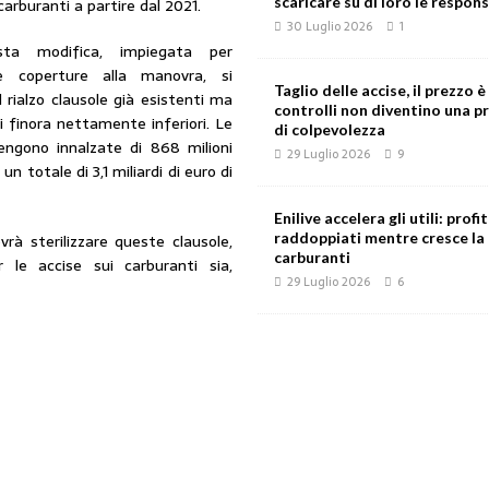
scaricare su di loro le respons
carburanti a partire dal 2021.
30 Luglio 2026
1
ta modifica, impiegata per
e coperture alla manovra, si
Taglio delle accise, il prezzo è 
l rialzo clausole già esistenti ma
controlli non diventino una p
i finora nettamente inferiori. Le
di colpevolezza
engono innalzate di 868 milioni
29 Luglio 2026
9
 un totale di 3,1 miliardi di euro di
Enilive accelera gli utili: profi
raddoppiati mentre cresce la
rà sterilizzare queste clausole,
carburanti
le accise sui carburanti sia,
29 Luglio 2026
6