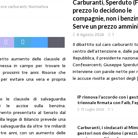
Carburanti, Sperduto (FA
tore carburanti
,
Normativa
l Mimit: “I gestori non decidono i prezzi. Basta scaricare su di loro le
prezzo lo decidono le
compagnie, non i benzin
Serve un prezzo ammin
rezzo è libero: i controlli non diventino una presunzione di colpevolezza
4 Agosto 2026
1
Il dibattito sul caro carburanti t
centro dell’attenzione e, dalle pa
: profitti più che raddoppiati mentre cresce la rete carburanti
COMPAGNIE
Repubblica, il presidente naziona
tto aumento delle clausole di
Confesercenti, Giuseppe Sperdu
 messa in campo per trovare le
interviene con parole nette per 
i prossimi tre anni. Risorse che
rova il decreto: sconto di 17 centesimi solo sul diesel fino al 6 agosto
le accuse rivolte ai gestori degli
 per evitare una vera e propria
atto di affidamento non è il problema. Il problema è quello che c’è oggi
IP rinnova l’accordo con i gest
 le clausole di salvaguardia
triennale firmata con Faib, Feg
nti le accise sulla benzina.
31 Luglio 2026
1
ento presentato al Senato dal
lla legge di Bilancio prevede una
 salvaguardia da oltre tre miliardi
Carburanti, i sindacati al Mimi
 tre anni, con un aumento delle
gestori non decidono i prezzi