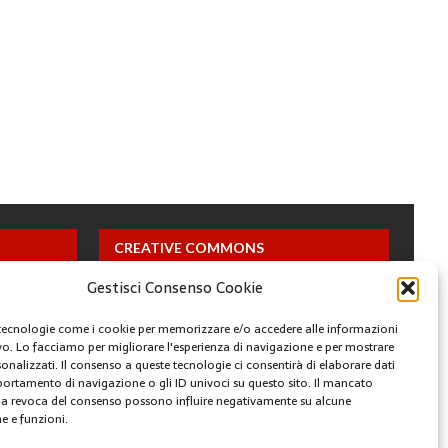
CREATIVE COMMONS
Gestisci Consenso Cookie
Questa opera è concessa in licenza con i termini
CC BY 4.0
tecnologie come i cookie per memorizzare e/o accedere alle informazioni
ivo. Lo facciamo per migliorare l'esperienza di navigazione e per mostrare
onalizzati. Il consenso a queste tecnologie ci consentirà di elaborare dati
ARCHIVI
portamento di navigazione o gli ID univoci su questo sito. Il mancato
a revoca del consenso possono influire negativamente su alcune
he e funzioni.