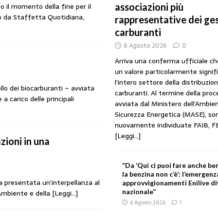
 il momento della fine per il
associazioni più
URANTI
to da Staffetta Quotidiana,
rappresentative dei ges
i gestori: intesa triennale firmata con Faib, Fegica e Figisc
COMUNICATI
carburanti
6 Agosto 2026
0
l Mimit: “I gestori non decidono i prezzi. Basta scaricare su di loro le
Arriva una conferma ufficiale c
un valore particolarmente signif
l’intero settore della distribuzio
llo dei biocarburanti – avviata
rezzo è libero: i controlli non diventino una presunzione di colpevolezza
carburanti. Al termine della pro
 carico delle principali
avviata dal Ministero dell’Ambien
Sicurezza Energetica (MASE), so
nuovamente individuate FAIB, F
I SUI PRODOTTI ADULTERATI: ALTRA SITUAZIONE GRAVE MA NON SERIA
[Leggi...]
zioni in una
“Da ‘Qui ci puoi fare anche ben
la benzina non c’è’: l’emergenz
 presentata un’interpellanza al
approvvigionamenti Enilive d
nazionale”
’Ambiente e della
[Leggi…]
6 Agosto 2026
1