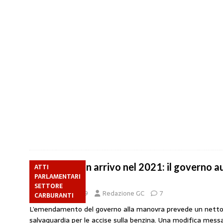
Stangata in arrivo nel 2021: il governo a
ATTI
PARLAMENTARI
carburanti
SETTORE
5 Dicembre 2019
Redazione GC
7
CARBURANTI
L’emendamento del governo alla manovra prevede un netto 
salvaguardia per le accise sulla benzina. Una modifica mess