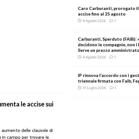
Caro Carburanti, prorogato il
accise fino al 25 agosto
4 Agosto 2026
1
Carburanti, Sperduto (FAIB): «
decidono le compagnie, non i 
Serve un prezzo amministrat
4 Agosto 2026
1
IP rinnova l’accordo con i gest
triennale firmata con Faib, Feg
31 Luglio 2026
1
umenta le accise sui
aumento delle clausole di
a in campo per trovare le