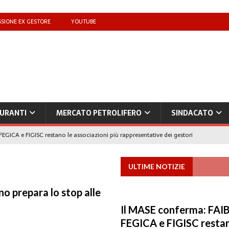
SIONE EX GESTORE
YOUTUBE
URANTI
MERCATO PETROLIFERO
SINDACATO
FEGICA e FIGISC restano le associazioni più rappresentative dei gestori
ULTIME NOTIZIE
che benzina’ a ‘Qui la benzina non c’è’: l’emergenza approvvigionamenti
rno prepara lo stop alle
to il taglio accise fino al 25 agosto
MERCATO PREZZI CARBURANTI
Il MASE conferma: FAIB
IB): «Il prezzo lo decidono le compagnie, non i benzinai. Serve un prezzo
FEGICA e FIGISC restan