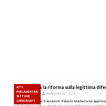
Approvata la riforma sulla legittima dif
ATTI
PARLAMENTARI
29 Marzo 2019
Redazione GC
2
SETTORE
Con 201 sì, 38 no e 6 astenuti, Palazzo Madama ha approvato
CARBURANTI