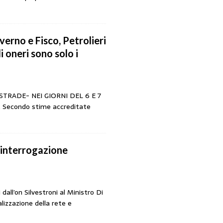
verno e Fisco, Petrolieri
i oneri sono solo i
TRADE- NEI GIORNI DEL 6 E 7
econdo stime accreditate
 interrogazione
all’on Silvestroni al Ministro Di
alizzazione della rete e