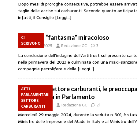
Dopo mesi di proroghe consecutive, potrebbe essere arrivato
amministrato»
MERCATO PREZZI CARB
taglio delle accise sui carburanti. Secondo quanto anticipa
[ 31 Luglio 2026 ]
IP rinnova l’accordo con 
infatti, il Consiglio
[Leggi…]
STAMPA
Parin, il “fantasma” miracoloso
[ 30 Luglio 2026 ]
Carburanti, i sindacati a
CI
SCRIVONO
5 Ottobre 2025
Redazione GC
3
responsabilità”
COMUNICATI STAMPA
La conclusione dell’indagine dell’Antitrust sul presunto carte
[ 29 Luglio 2026 ]
Taglio delle accise, il p
nella primavera del 2023 e culminata con una maxi-sanzione a
compagnie petrolifere e della
MERCATO PREZZI CARBURANTI
[Leggi…]
[ 6 Agosto 2026 ]
CARBURANTI. CONTROLL
Riforma settore carburanti, le preoccupa
ATTI
COMUNICATI STAMPA
PARLAMENTARI
interpellanza in Parlamento
SETTORE
31 Maggio 2024
Redazione GC
21
CARBURANTI
Mercoledì 29 maggio 2024, durante la seduta n. 301, è stata
Ministro delle Imprese e del Made in Italy e al Ministro dell