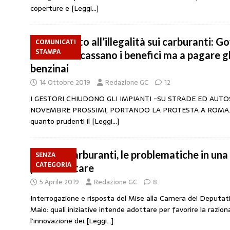
coperture e
[Leggi…]
Contrasto all’illegalità sui carburanti: Go
COMUNICATI
STAMPA
e Retisti incassano i benefici ma a pagare gl
benzinai
14 Ottobre 2019
Redazione GC
12
I GESTORI CHIUDONO GLI IMPIANTI -SU STRADE ED AUTOS
NOVEMBRE PROSSIMI, PORTANDO LA PROTESTA A ROMA. S
quanto prudenti il
[Leggi…]
Rete Carburanti, le problematiche in una
SENZA
CATEGORIA
parlamentare
5 Aprile 2019
Redazione GC
8
Interrogazione e risposta del Mise alla Camera dei Deputati d
Maio: quali iniziative intende adottare per favorire la razion
l’innovazione dei
[Leggi…]