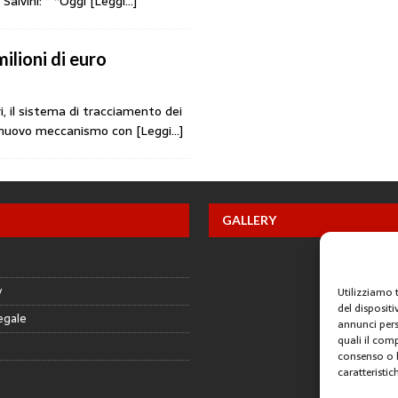
 Salvini: ” “Oggi
[Leggi…]
ilioni di euro
i, il sistema di tracciamento dei
 un nuovo meccanismo con
[Leggi…]
GALLERY
y
Utilizziamo 
del disposit
egale
annunci pers
quali il com
consenso o l
caratteristic