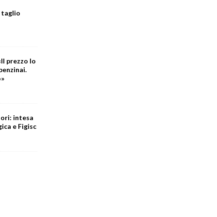
 taglio
Il prezzo lo
benzinai.
o»
ori: intesa
ica e Figisc