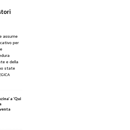
tori
he assume
icativo per
ne
cedura
te e della
no state
EGICA
zina’ a ‘Qui
a
iventa