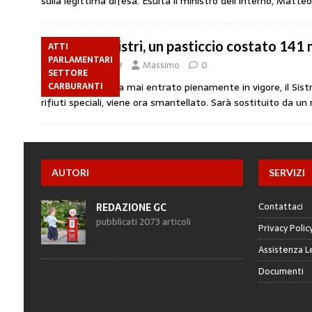
sulla legittima difesa. Esulta il ministro dell’Interno, Matteo
Addio al Sistri, un pasticcio costato 141 m
ATTI
PARLAMENTARI
24 Gennaio 2019
Massimo
0
SETTORE
Nato nel 2010, ma mai entrato pienamente in vigore, il Sistr
CARBURANTI
rifiuti speciali, viene ora smantellato. Sarà sostituito da
AUTORI
SERVIZI
Contattaci
REDAZIONE GC
pubblicati 2073 articoli
Privacy Polic
Assistenza L
Documenti