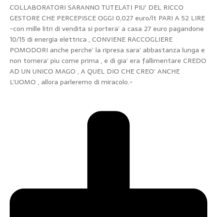
COLLABORATORI SARANNO TUTELATI PIU’ DEL RICCO
GESTORE CHE PERCEPISCE OGGI 0,027 euro/lt PARI A 52 LIRE
-con mille litri di vendita si portera’ a casa 27 euro pagandone
10/15 di energia elettrica , CONVIENE RACCOGLIERE
POMODORI anche perche’ la ripresa sara’ abbastanza lunga e
non tornera’ piu come prima , e di gia’ era fallimentare CREDO
AD UN UNICO MAGO , A QUEL DIO CHE CREO’ ANCHE
L’UOMO , allora parleremo di miracolo.-