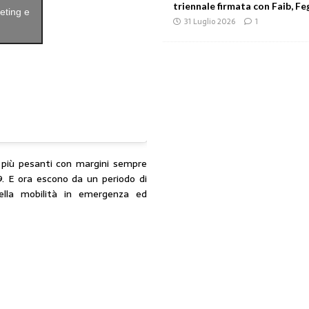
triennale firmata con Faib, Feg
keting e
31 Luglio 2026
1
 più pesanti con margini sempre
9. E ora escono da un periodo di
della mobilità in emergenza ed