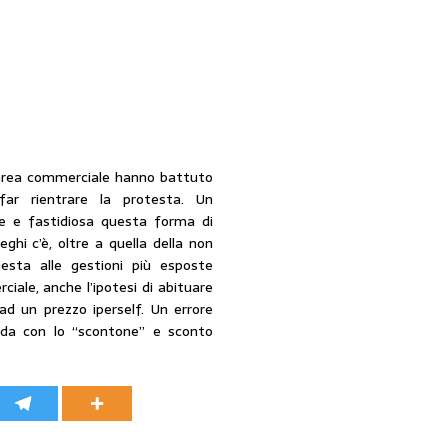
l’area commerciale hanno battuto
far rientrare la protesta. Un
 e fastidiosa questa forma di
ghi c’è, oltre a quella della non
hiesta alle gestioni più esposte
iale, anche l’ipotesi di abituare
 ad un prezzo iperself. Un errore
ienda con lo “scontone” e sconto