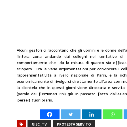
Alcuni gestori ci raccontano che gli uomini e le donne del
l’intera zona andando dai colleghi nel tentativo di 
comportamento che da la misura di quanto sia efficace
sciopero. Tra le varie argomentazioni per convincere i colle
rapprensentatività a livello nazionale di Parin, e la ric
economicamente di rivolgersi direttamente all’area commerc
la clientela che in questi giorni viene dirottata e servita
(parole dei funzionari Eni) già in passato fatto dall’az
iperself fuori orario.
GISC_TV
PROTESTA SERVITO