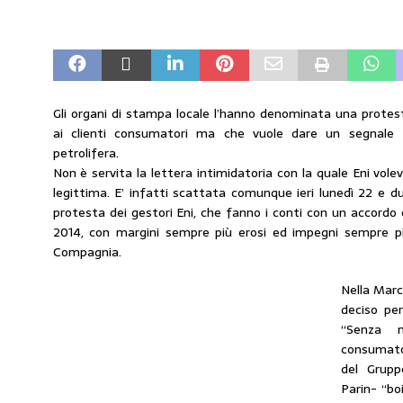
amministrato»
MERCATO PREZZI CARB
[ 31 Luglio 2026 ]
IP rinnova l’accordo con 
STAMPA
[ 30 Luglio 2026 ]
Carburanti, i sindacati a
Gli organi di stampa locale l’hanno denominata una protes
ai clienti consumatori ma che vuole dare un segnale 
responsabilità”
COMUNICATI STAMPA
petrolifera.
[ 29 Luglio 2026 ]
Taglio delle accise, il p
Non è servita la lettera intimidatoria con la quale Eni vol
legittima. E’ infatti scattata comunque ieri lunedì 22 e d
MERCATO PREZZI CARBURANTI
protesta dei gestori Eni, che fanno i conti con un accordo
2014, con margini sempre più erosi ed impegni sempre p
[ 6 Agosto 2026 ]
CARBURANTI. CONTROLL
Compagnia.
COMUNICATI STAMPA
Nella Marc
deciso pe
“Senza n
consumato
del Grup
Parin- “bo