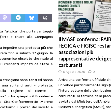
URANTI
i gestori: intesa triennale firmata con Faib, Fegica e Figisc
COMUNICATI
l Mimit: “I gestori non decidono i prezzi. Basta scaricare su di loro le
ta “atipica” che porta vantaggio
forte e chiaro alla Compagnia
Il MASE conferma: FAIB
FEGICA e FIGISC restan
rezzo è libero: i controlli non diventino una presunzione di colpevolezza
eva impedire una protesta più che
associazioni più
urerà fino a sabato 27 giugno, la
rappresentative dei ges
 economico obsoleto che risale al
iù crescenti imposti da stato e
I SUI PRODOTTI ADULTERATI: ALTRA SITUAZIONE GRAVE MA NON SERIA
carburanti
6 Agosto 2026
0
Arriva una conferma ufficiale c
a trevigiana sono tanti ed hanno
un valore particolarmente signif
r una sorta di anti – protesta.
l’intero settore della distribuzio
ulla togliere al cliente –
carburanti. Al termine della pro
re” – ha spiegato il Presidente
avviata dal Ministero dell’Ambien
po Gisc-Confcommercio Moreno
Sicurezza Energetica (MASE), so
icottiamo il prezzo del servito e