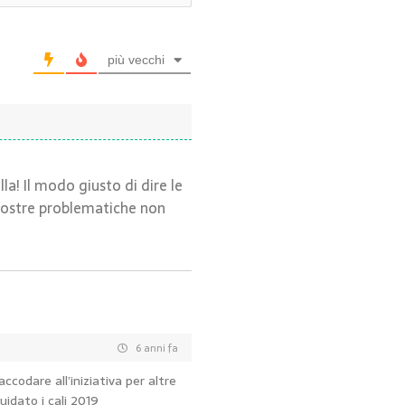
più vecchi
a! Il modo giusto di dire le
 nostre problematiche non
6 anni fa
ccodare all’iniziativa per altre
idato i cali 2019