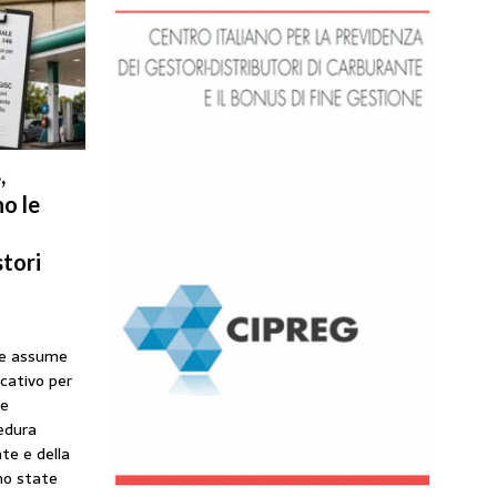
,
o le
tori
he assume
icativo per
ne
cedura
te e della
no state