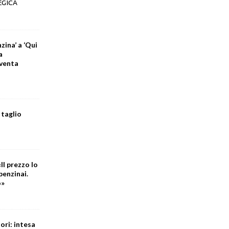
EGICA
zina’ a ‘Qui
a
iventa
 taglio
Il prezzo lo
benzinai.
o»
ori: intesa