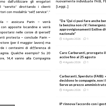
nuovamente individuate FAIB, F
mo dall’utilizzare gli erogatori
[Leggi...]
l “servito” dirottando i clienti
tori con modalità “self service”.”
“Da ‘Qui ci puoi fare anche ben
ela – assicura Parin – verrà
la benzina non c’è’: l’emergenz
 con apposite locandine e verrà
approvvigionamenti Enilive d
spostarsi nelle corsie di iperself
nazionale”
 anti protesta – conclude Parin –
6 Agosto 2026
1
estore (per il maggior lavoro) ma
de i centesimi di differenza di
mpagnia. Qualche esempio? Su 20
Caro Carburanti, prorogato il
accise fino al 25 agosto
ore, 14,4 vanno alla Compagnia
4 Agosto 2026
1
Carburanti, Sperduto (FAIB): «
decidono le compagnie, non i 
Serve un prezzo amministrat
4 Agosto 2026
1
IP rinnova l’accordo con i gest