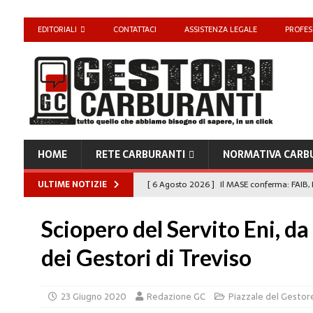
EDITORIALI
CONTATTACI
ASSISTENZA LEGALE
PROFES
HOME
RETE CARBURANTI
NORMATIVA CARB
ULTIME NOTIZIE
[ 6 Agosto 2026 ]
Il MASE conferma: FAIB, 
carburanti
NORMATIVA CARBURANTI
Sciopero del Servito Eni, da 
[ 6 Agosto 2026 ]
“Da ‘Qui ci puoi fare an
dei Gestori di Treviso
Enilive diventa nazionale”
EDITORIALI
[ 4 Agosto 2026 ]
Caro Carburanti, proroga
23 Giugno 2020
Redazione GC
Piazzale del Gestor
[ 4 Agosto 2026 ]
Carburanti, Sperduto (FA