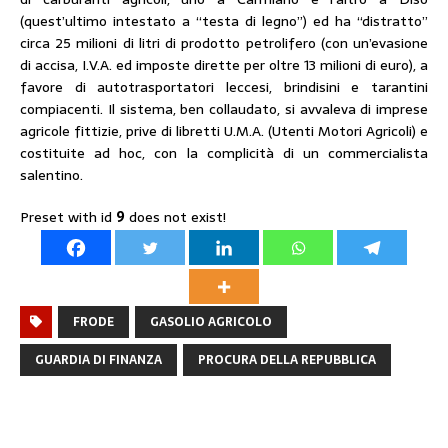
(quest’ultimo intestato a “testa di legno”) ed ha “distratto”
circa 25 milioni di litri di prodotto petrolifero (con un’evasione
di accisa, I.V.A. ed imposte dirette per oltre 13 milioni di euro), a
favore di autotrasportatori leccesi, brindisini e tarantini
compiacenti. Il sistema, ben collaudato, si avvaleva di imprese
agricole fittizie, prive di libretti U.M.A. (Utenti Motori Agricoli) e
costituite ad hoc, con la complicità di un commercialista
salentino.
Preset with id
9
does not exist!
FRODE
GASOLIO AGRICOLO
GUARDIA DI FINANZA
PROCURA DELLA REPUBBLICA