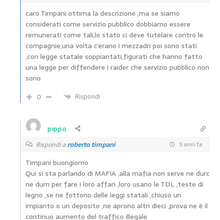
caro Timpani ottima la descrizione ,ma se siamo
considerati come servizio pubblico dobbiamo essere
remunerati come tali,lo stato ci deve tutelare contro le
compagnie,una volta c’erano i mezzadri poi sono stati
,con legge statale soppiantati,figurati che hanno fatto
una legge per diffendere i raider che servizio pubblico non
sono
0
Rispondi
pippo
Rispondi a
roberto timpani
5 anni fa
Timpani buongiorno
Qui si sta parlando di MAFIA ,alla mafia non serve ne durc
ne durn per fare i loro affari ,loro usano le TDL ,teste di
legno ,se ne fottono delle leggi statali ,chiuso un
impianto o un deposito ,ne aprono altri dieci ,prova ne è il
continuo aumento del traffico illegale