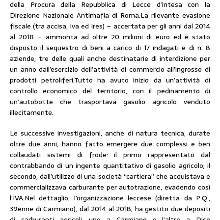
della Procura della Repubblica di Lecce d’intesa con la
Direzione Nazionale Antimafia di Roma.La rilevante evasione
fiscale (tra accisa, Iva ed Ires) – accertata per gli anni dal 2014
al 2018 – ammonta ad oltre 20 milioni di euro ed è stato
disposto il sequestro di beni a carico di 17 indagati e di n. 8
aziende, tre delle quali anche destinatarie di interdizione per
un anno dall’esercizio dell’attività di commercio all’ingrosso di
prodotti petroliferi.Tutto ha avuto inizio da un’attività di
controllo economico del territorio, con il pedinamento di
un’autobotte che trasportava gasolio agricolo venduto
illecitamente.
Le successive investigazioni, anche di natura tecnica, durate
oltre due anni, hanno fatto emergere due complessi e ben
collaudati sistemi di frode: il primo rappresentato dal
contrabbando di un ingente quantitativo di gasolio agricolo; il
secondo, dall’utilizzo di una società “cartiera” che acquistava e
commercializzava carburante per autotrazione, evadendo così
l’IVA.Nel dettaglio, l’organizzazione leccese (diretta da P.Q.,
39enne di Carmiano), dal 2014 al 2018, ha gestito due depositi
di carburanti agricoli, uno a Carmiano e l’altro a Diso