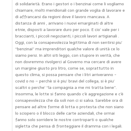
di solidarietà. Erano i gestori o i benzinai come li vogliamo
chiamare, molti meridionali con grande voglia di lavorare e
di affrancarsi da regioni dove il lavoro mancava. A
distanza di anni , arrivano i nuovi emarginati di altre
etnie, disposti a lavorare duro per poco. E cio’ vale per i
braccianti, i piccoli negozianti, i piccoli lavori artigianali .
Oggi, con la consapevolezza legittima di non sentirsi piu’
“benzinai” ma imprenditori qualche valore di unità ce lo
siamo persi. In altri siti leggo, con stupore in verità, che
non dovremmo rivolgerci al Governo ma cercare di avere
un margine giusto pro litro, come se, soprattutto in
questo clima, si possa pensare che i litri arriveranno -
covid o no – perchè si è piu’ bravi del collega, si è piu’
scaltri o perche’ “la compagnia a me mi tratta bene”.
Insomma, le lotte si fanno quando c’è aggregazione e c’è
consapevolezza che da soli non ci si salva. Sarebbe ora di
pensare ad altre forme di lotta o protesta che non siano
lo sciopero o il blocco delle carte aziendali, che ormai
fanno solo sorridere le nostre controparti o qualche
sigletta che pensa di fronteggiare il dramma con i legali.