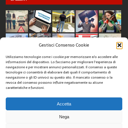
Gestisci Consenso Cookie
Utilizziamo tecnologie come i cookie per memorizzare e/o accedere alle
informazioni del dispositivo. Lo facciamo per migliorare l'esperienza di
navigazione e per mostrare annunci personalizzati. Il consenso a queste
tecnologie ci consentirà di elaborare dati quali il comportamento di
CREATIVE COMMONS
navigazione o gli ID univoci su questo sito. Il mancato consenso o la
revoca del consenso possono influire negativamente su alcune
caratteristiche e funzioni.
Questa opera è concessa in licenza con i termini
CC BY 4.0
ARCHIVI
Accetta
Nega