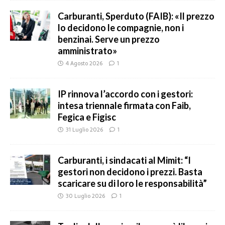
Carburanti, Sperduto (FAIB): «Il prezzo
lo decidono le compagnie, non i
benzinai. Serve un prezzo
amministrato»
4 Agosto 2026
1
IP rinnova l’accordo con i gestori:
intesa triennale firmata con Faib,
Fegica e Figisc
31 Luglio 2026
1
Carburanti, i sindacati al Mimit: “I
gestori non decidono i prezzi. Basta
scaricare su di loro le responsabilità”
30 Luglio 2026
1