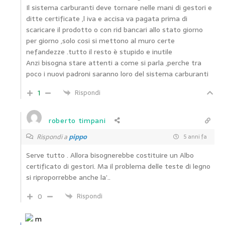
Il sistema carburanti deve tornare nelle mani di gestori e
ditte certificate ,l iva e accisa va pagata prima di
scaricare il prodotto o con rid bancari allo stato giorno
per giorno ,solo cosi si mettono al muro certe
nefandezze .tutto il resto è stupido e inutile
Anzi bisogna stare attenti a come si parla ,perche tra
poco i nuovi padroni saranno loro del sistema carburanti
1
Rispondi
roberto timpani
Rispondi a
pippo
5 anni fa
Serve tutto . Allora bisognerebbe costituire un Albo
certificato di gestori. Ma il problema delle teste di legno
si riproporrebbe anche la’..
0
Rispondi