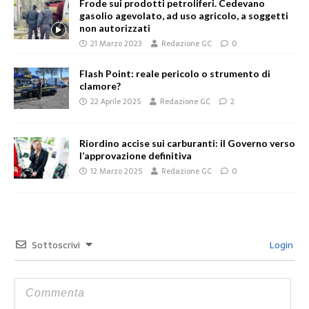
Frode sui prodotti petroliferi. Cedevano
gasolio agevolato, ad uso agricolo, a soggetti
non autorizzati
21 Marzo 2023
Redazione GC
0
Flash Point: reale pericolo o strumento di
clamore?
22 Aprile 2025
Redazione GC
2
Riordino accise sui carburanti: il Governo verso
l’approvazione definitiva
12 Marzo 2025
Redazione GC
0
Sottoscrivi
Login