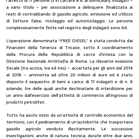
l’arresto di 11 persone (3 in carcere e 8 ai domiciliari), indagati –
a vario titolo – per associazione a delinquere finalizzata ai
reati di contrabbando di gasolio agricolo, emissione ed utilizzo
di fatture false, riciclaggio ed autoriciclaggio. Le persone
complessivamente finite nel registro degli indagati sono 64.
L’operazione denominata “FREE DIESEL” è stata condotta dai
Finanzieri della Tenenza di Tricase, sotto il coordinamento
della Procura della Repubblica di Lecce d’intesa con la
Direzione Nazionale Antimafia di Roma. La rilevante evasione
fiscale (tra accisa, Iva ed Ires) – accertata per gli anni dal 2014
al 2018 – ammonta ad oltre 20 milioni di euro ed è stato
disposto il sequestro di beni a carico di 17 indagati e di n. 8
aziende, tre delle quali anche destinatarie di interdizione per
un anno dall’esercizio dell’attività di commercio all’ingrosso di
prodotti petroliferi.
Tutto ha avuto inizio da un’attività di controllo economico del
territorio, con il pedinamento di un’autobotte che trasportava
gasolio agricolo venduto illecitamente. Le successive
investigazioni, anche di natura tecnica, durate oltre due anni,