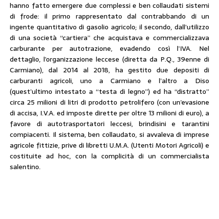
hanno fatto emergere due complessi e ben collaudati sistemi
di frode: il primo rappresentato dal contrabbando di un
ingente quantitativo di gasolio agricolo; il secondo, dall’utilizzo
di una società “cartiera” che acquistava e commercializzava
carburante per autotrazione, evadendo così l’IVA. Nel
dettaglio, l’organizzazione leccese (diretta da P.Q., 39enne di
Carmiano), dal 2014 al 2018, ha gestito due depositi di
carburanti agricoli, uno a Carmiano e l’altro a Diso
(quest’ultimo intestato a “testa di legno”) ed ha “distratto”
circa 25 milioni di litri di prodotto petrolifero (con un’evasione
di accisa, I.V.A. ed imposte dirette per oltre 13 milioni di euro), a
favore di autotrasportatori leccesi, brindisini e tarantini
compiacenti. Il sistema, ben collaudato, si avvaleva di imprese
agricole fittizie, prive di libretti U.M.A. (Utenti Motori Agricoli) e
costituite ad hoc, con la complicità di un commercialista
salentino.