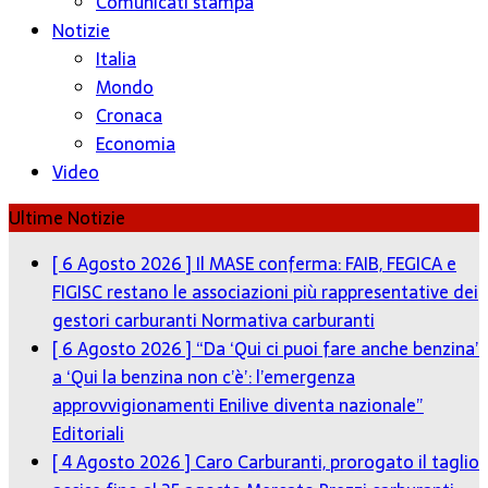
Comunicati stampa
Notizie
Italia
Mondo
Cronaca
Economia
Video
Ultime Notizie
[ 6 Agosto 2026 ]
Il MASE conferma: FAIB, FEGICA e
FIGISC restano le associazioni più rappresentative dei
gestori carburanti
Normativa carburanti
[ 6 Agosto 2026 ]
“Da ‘Qui ci puoi fare anche benzina’
a ‘Qui la benzina non c’è’: l’emergenza
approvvigionamenti Enilive diventa nazionale”
Editoriali
[ 4 Agosto 2026 ]
Caro Carburanti, prorogato il taglio