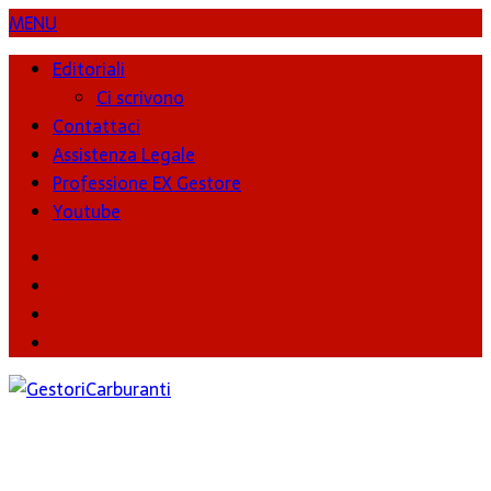
MENU
Editoriali
Ci scrivono
Contattaci
Assistenza Legale
Professione EX Gestore
Youtube
youtube
Facebook
Twitter
Instagram