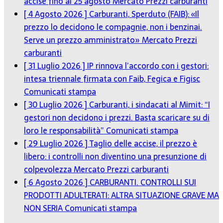
accise fino al 25 agosto
Mercato Prezzi carburanti
[ 4 Agosto 2026 ]
Carburanti, Sperduto (FAIB): «Il
prezzo lo decidono le compagnie, non i benzinai.
Serve un prezzo amministrato»
Mercato Prezzi
carburanti
[ 31 Luglio 2026 ]
IP rinnova l’accordo con i gestori:
intesa triennale firmata con Faib, Fegica e Figisc
Comunicati stampa
[ 30 Luglio 2026 ]
Carburanti, i sindacati al Mimit: “I
gestori non decidono i prezzi. Basta scaricare su di
loro le responsabilità”
Comunicati stampa
[ 29 Luglio 2026 ]
Taglio delle accise, il prezzo è
libero: i controlli non diventino una presunzione di
colpevolezza
Mercato Prezzi carburanti
[ 6 Agosto 2026 ]
CARBURANTI. CONTROLLI SUI
PRODOTTI ADULTERATI: ALTRA SITUAZIONE GRAVE MA
NON SERIA
Comunicati stampa