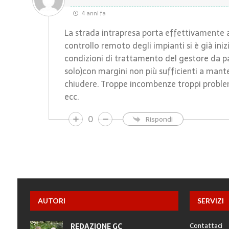
4 anni fa
La strada intrapresa porta effettivamente al
controllo remoto degli impianti si è già ini
condizioni di trattamento del gestore da p
solo)con margini non più sufficienti a mant
chiudere. Troppe incombenze troppi problem
ecc.
0
Rispondi
AUTORI
SERVIZI
Contattaci
REDAZIONE GC