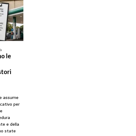
,
o le
tori
he assume
icativo per
ne
cedura
te e della
no state