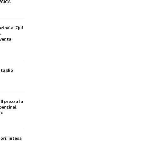
EGICA
zina’ a ‘Qui
a
iventa
 taglio
Il prezzo lo
benzinai.
o»
ori: intesa