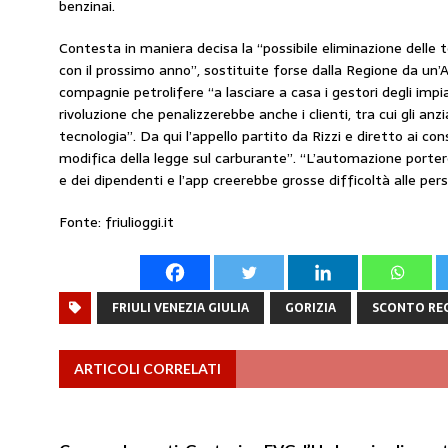
benzinai.
Contesta in maniera decisa la “possibile eliminazione delle t
con il prossimo anno”, sostituite forse dalla Regione da un’
compagnie petrolifere “a lasciare a casa i gestori degli impi
rivoluzione che penalizzerebbe anche i clienti, tra cui gli anzi
tecnologia”. Da qui l’appello partito da Rizzi e diretto ai cons
modifica della legge sul carburante”. “L’automazione portere
e dei dipendenti e l’app creerebbe grosse difficoltà alle per
Fonte: friulioggi.it
FRIULI VENEZIA GIULIA
GORIZIA
SCONTO RE
ARTICOLI CORRELATI