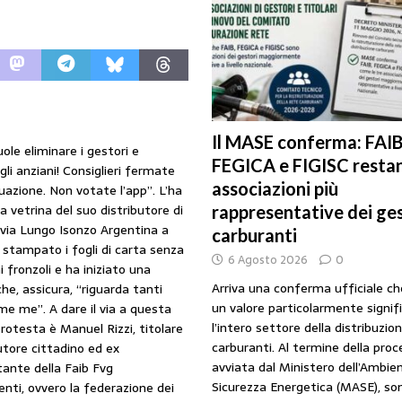
URANTI
i gestori: intesa triennale firmata con Faib, Fegica e Figisc
COMUNICATI
l Mimit: “I gestori non decidono i prezzi. Basta scaricare su di loro le
Il MASE conferma: FAIB
ole eliminare i gestori e
FEGICA e FIGISC restan
gli anziani! Consiglieri fermate
rezzo è libero: i controlli non diventino una presunzione di colpevolezza
associazioni più
uazione. Non votate l’app”. L’ha
la vetrina del suo distributore di
rappresentative dei ges
 via Lungo Isonzo Argentina a
I SUI PRODOTTI ADULTERATI: ALTRA SITUAZIONE GRAVE MA NON SERIA
carburanti
a stampato i fogli di carta senza
6 Agosto 2026
0
 fronzoli e ha iniziato una
Arriva una conferma ufficiale c
he, assicura, “riguarda tanti
un valore particolarmente signif
me me”. A dare il via a questa
l’intero settore della distribuzio
protesta è Manuel Rizzi, titolare
carburanti. Al termine della pro
butore cittadino ed ex
avviata dal Ministero dell’Ambien
ante della Faib Fvg
Sicurezza Energetica (MASE), so
nti, ovvero la federazione dei