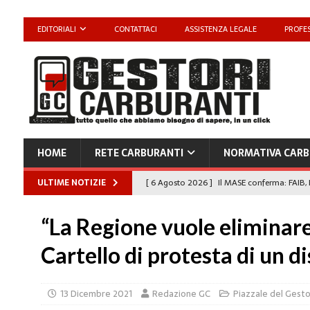
EDITORIALI
CONTATTACI
ASSISTENZA LEGALE
PROFES
HOME
RETE CARBURANTI
NORMATIVA CARB
ULTIME NOTIZIE
[ 6 Agosto 2026 ]
Il MASE conferma: FAIB, 
carburanti
NORMATIVA CARBURANTI
“La Regione vuole eliminare 
[ 6 Agosto 2026 ]
“Da ‘Qui ci puoi fare an
Cartello di protesta di un d
Enilive diventa nazionale”
EDITORIALI
[ 4 Agosto 2026 ]
Caro Carburanti, proroga
13 Dicembre 2021
Redazione GC
Piazzale del Gest
[ 4 Agosto 2026 ]
Carburanti, Sperduto (FA