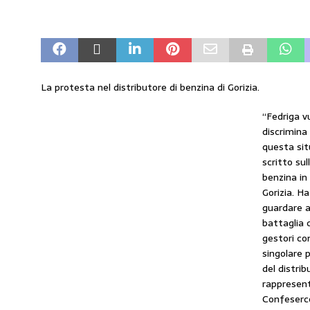
amministrato»
MERCATO PREZZI CARB
[ 31 Luglio 2026 ]
IP rinnova l’accordo con 
STAMPA
[ 30 Luglio 2026 ]
Carburanti, i sindacati a
La protesta nel distributore di benzina di Gorizia.
responsabilità”
COMUNICATI STAMPA
“Fedriga vu
discrimina 
[ 29 Luglio 2026 ]
Taglio delle accise, il p
questa sit
MERCATO PREZZI CARBURANTI
scritto sul
benzina in
[ 6 Agosto 2026 ]
CARBURANTI. CONTROLL
Gorizia. H
COMUNICATI STAMPA
guardare ai
battaglia c
gestori co
singolare 
del distri
rappresent
Confeserce