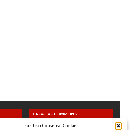
CREATIVE COMMONS
Gestisci Consenso Cookie
Questa opera è concessa in licenza con i termini