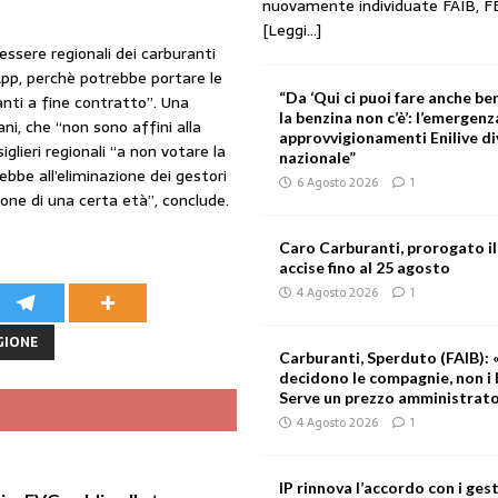
nuovamente individuate FAIB, F
[Leggi...]
essere regionali dei carburanti
App, perchè potrebbe portare le
“Da ‘Qui ci puoi fare anche ben
anti a fine contratto”. Una
la benzina non c’è’: l’emergenz
ani, che “non sono affini alla
approvvigionamenti Enilive d
iglieri regionali “a non votare la
nazionale”
bbe all’eliminazione dei gestori
6 Agosto 2026
1
sone di una certa età”, conclude.
Caro Carburanti, prorogato il
accise fino al 25 agosto
4 Agosto 2026
1
GIONE
Carburanti, Sperduto (FAIB): «
decidono le compagnie, non i 
Serve un prezzo amministrat
4 Agosto 2026
1
IP rinnova l’accordo con i gest