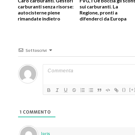
Caro carburanti. Gestori
FVG, l’Ue boccia gli scont
carburanti senza risorse:
sui carburanti. La
autocisterne piene
Regione, pronti a
rimandate indietro
difenderci da Europa
Sottoscrivi
{}
[+
1
COMMENTO
loris