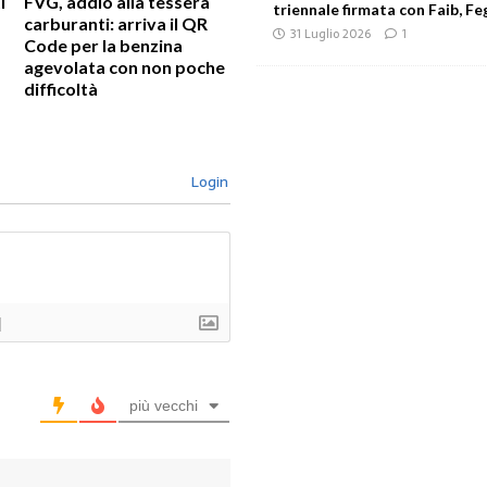
i
FVG, addio alla tessera
triennale firmata con Faib, Feg
carburanti: arriva il QR
31 Luglio 2026
1
Code per la benzina
agevolata con non poche
difficoltà
Login
]
più vecchi