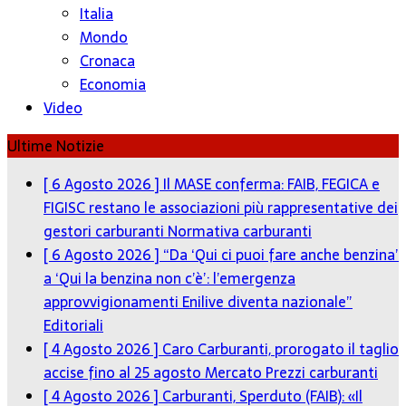
Italia
Mondo
Cronaca
Economia
Video
Ultime Notizie
[ 6 Agosto 2026 ]
Il MASE conferma: FAIB, FEGICA e
FIGISC restano le associazioni più rappresentative dei
gestori carburanti
Normativa carburanti
[ 6 Agosto 2026 ]
“Da ‘Qui ci puoi fare anche benzina’
a ‘Qui la benzina non c’è’: l’emergenza
approvvigionamenti Enilive diventa nazionale”
Editoriali
[ 4 Agosto 2026 ]
Caro Carburanti, prorogato il taglio
accise fino al 25 agosto
Mercato Prezzi carburanti
[ 4 Agosto 2026 ]
Carburanti, Sperduto (FAIB): «Il