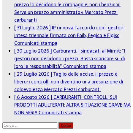
prezzo lo decidono le compagnie, non i benzinai.
Serve un prezzo amministrato»
Mercato Prezzi
carburanti
[ 31 Luglio 2026 ]
IP rinnova l’accordo con i gestori:
intesa triennale firmata con Faib, Fegica e Figisc
Comunicati stampa
[ 30 Luglio 2026 ]
Carburanti, i sindacati al Mimit: “I
gestori non decidono i prezzi. Basta scaricare su di
loro le responsabilità”
Comunicati stampa
[ 29 Luglio 2026 ]
Taglio delle accise, il prezzo è
libero: i controlli non diventino una presunzione di
colpevolezza
Mercato Prezzi carburanti
[ 6 Agosto 2026 ]
CARBURANTI. CONTROLLI SUI
PRODOTTI ADULTERATI: ALTRA SITUAZIONE GRAVE MA
NON SERIA
Comunicati stampa
Ricerca
per: