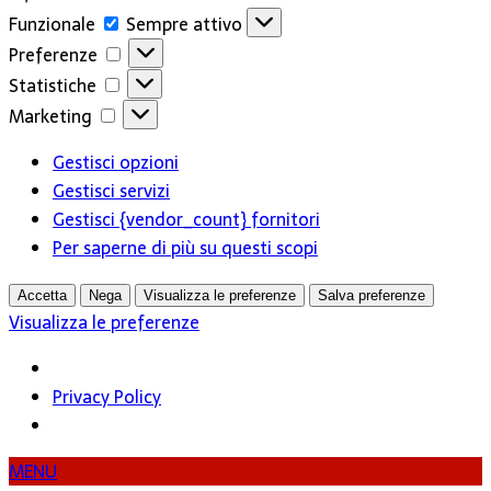
Funzionale
Funzionale
Sempre attivo
Preferenze
Preferenze
Statistiche
Statistiche
Marketing
Marketing
Gestisci opzioni
Gestisci servizi
Gestisci {vendor_count} fornitori
Per saperne di più su questi scopi
Accetta
Nega
Visualizza le preferenze
Salva preferenze
Visualizza le preferenze
Privacy Policy
MENU