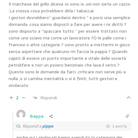
Il marchese del grillo diceva :io sono io ,voi non siete un cazzo
.La stessa cosa potrebbero dirla i tabaccai
I gestori dovrebbero” guardarsi dentro ” e porsi una semplice
domanda :cosa siamo disposti a fare per avere i ns diritti ?
sono disposto a “spaccare tutto ” per essere trattato non
come uno sciavo ma come un lavoratore ?O le palle come i
Francesi o altre categorie ? sono pronto a mettermi in gioco
senza aspettare che qualcuno mi faccia la pappa ? Quando
capirò di essere un punto importante e vitale delle società
petrolifere e non un povero benzinaio che lava il vetro ?
Queste sono le domande da farci ,criticare non serve più a
nulla ,o si cambia mentalità o si è finiti ,tutti gestori e
sindacato
2
Rispondi
Beppe
Rispondi a
pippo
3 anni fa
anche qui i sindacati hanno svenduto la categoria dei