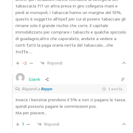
tabaccai.la FIT un altra presa in giro collegata mani e
piedi ai monopoli, i tabaccai hanno un margine del 10%,
questo è soggetto all’irpef per cui al povero tabaccaio gli
rimane solo il grande rischio che corre, il capitale
immobilizzato per comprare i tabacchi e qualche spicciolo
di guadagno;altro che caporalato, andate a vedere a
conti fatti la paga oraria netta del tabaccaio….che
truffa…..
-2
Rispondi
Giank
Rispondi a
Beppe
3 anni fa
Invece i benzinai prendono il 5% e non ci pagano le tasse,
quindi possono pagare le commissioni pos.
Ma per piacere…
1
Rispondi