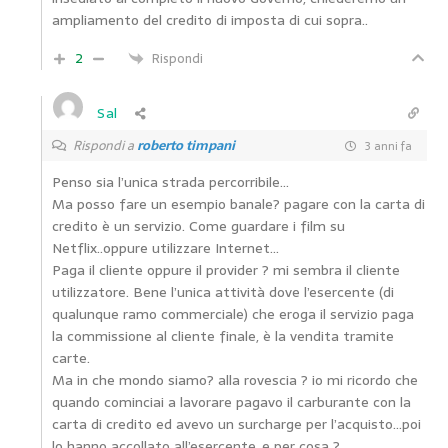
ampliamento del credito di imposta di cui sopra..
2
Rispondi
Sal
Rispondi a
roberto timpani
3 anni fa
Penso sia l’unica strada percorribile…
Ma posso fare un esempio banale? pagare con la carta di
credito è un servizio. Come guardare i film su
Netflix..oppure utilizzare Internet…
Paga il cliente oppure il provider ? mi sembra il cliente
utilizzatore. Bene l’unica attività dove l’esercente (di
qualunque ramo commerciale) che eroga il servizio paga
la commissione al cliente finale, è la vendita tramite
carte.
Ma in che mondo siamo? alla rovescia ? io mi ricordo che
quando cominciai a lavorare pagavo il carburante con la
carta di credito ed avevo un surcharge per l’acquisto…poi
lo hanno accollato all’esercente..e per cosa ?