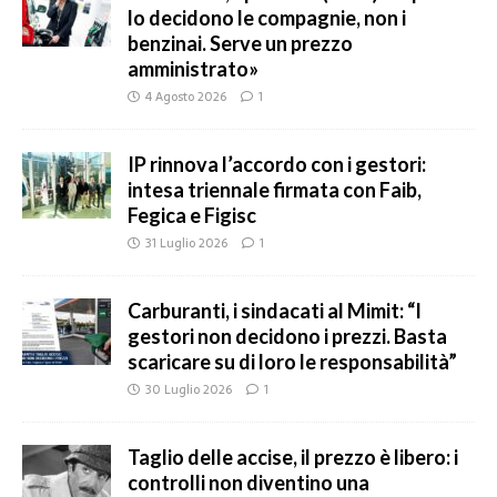
lo decidono le compagnie, non i
benzinai. Serve un prezzo
amministrato»
4 Agosto 2026
1
IP rinnova l’accordo con i gestori:
intesa triennale firmata con Faib,
Fegica e Figisc
31 Luglio 2026
1
Carburanti, i sindacati al Mimit: “I
gestori non decidono i prezzi. Basta
scaricare su di loro le responsabilità”
30 Luglio 2026
1
Taglio delle accise, il prezzo è libero: i
controlli non diventino una