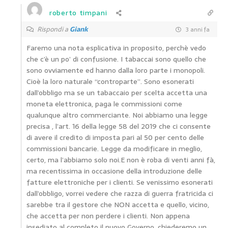
roberto timpani
Rispondi a
Giank
3 anni fa
Faremo una nota esplicativa in proposito, perchè vedo
che c’è un po’ di confusione. I tabaccai sono quello che
sono ovviamente ed hanno dalla loro parte i monopoli.
Cioè la loro naturale “controparte”. Sono esonerati
dall’obbligo ma se un tabaccaio per scelta accetta una
moneta elettronica, paga le commissioni come
qualunque altro commerciante. Noi abbiamo una legge
precisa , l’art. 16 della legge 58 del 2019 che ci consente
di avere il credito di imposta pari al 50 per cento delle
commissioni bancarie. Legge da modificare in meglio,
certo, ma l’abbiamo solo noi.E non è roba di venti anni fà,
ma recentissima in occasione della introduzione delle
fatture elettroniche per i clienti. Se venissimo esonerati
dall’obbligo, vorrei vedere che razza di guerra fratricida ci
sarebbe tra il gestore che NON accetta e quello, vicino,
che accetta per non perdere i clienti. Non appena
insediato al completo il nuovo Governo, chiederemo un