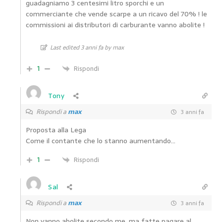
guadagniamo 3 centesimi litro sporchi e un
commerciante che vende scarpe a un ricavo del 70% ! le
commissioni ai distributori di carburante vanno abolite !
Last edited 3 anni fa by max
1
Rispondi
Tony
Rispondi a
max
3 anni fa
Proposta alla Lega
Come il contante che lo stanno aumentando…
1
Rispondi
Sal
Rispondi a
max
3 anni fa
Non vanno abolite secondo me, ma fatte pagare al