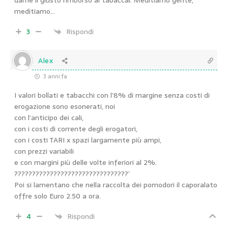
darne il giusto rimborso ai tabaccai. Meditiamo gente,
meditiamo…
3
Rispondi
Alex
3 anni fa
I valori bollati e tabacchi con l’8% di margine senza costi di
erogazione sono esonerati, noi
con l’anticipo dei cali,
con i costi di corrente degli erogatori,
con i costi TARI x spazi largamente più ampi,
con prezzi variabili
e con margini più delle volte inferiori al 2%.
????????????????????????????????’
Poi si lamentano che nella raccolta dei pomodori il caporalato
offre solo Euro 2.50 a ora.
4
Rispondi