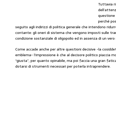
Tuttavia r
dell’atten
questione 
perché po
seguito agli indirizzi di politica generale che intendono ridu
contante: gli oneri di sistema che vengono imposti sulle tra
condizione sostanziale di oligopolio ed in assenza di un ver
Come accade anche per altre questioni decisive -la cosiddet
emblema- l’impressione è che al decisore politico piaccia mo
“giusta”, per quanto opinabile, ma poi faccia una gran fati
dotarsi di strumenti necessari per poterla intraprendere.