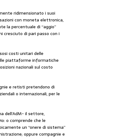
amente ridimensionato i suoi
ansazioni con moneta elettronica,
nte la percentuale di “aggio”
i cresciuto di pari passo con i
osi costi unitari delle
elle piattaforme informatiche
sizioni nazionali sul costo
gnie e retisti pretendono di
endali o internazionali, per le
 dell’AdM- il settore,
vio: o comprende che le
ipicamente un “onere di sistema”
inistrazione; oppure compagnie e