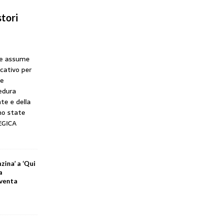
tori
he assume
icativo per
ne
cedura
te e della
no state
EGICA
zina’ a ‘Qui
a
iventa