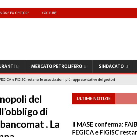
SIONE EX GESTORE
YOUTUBE
URANTI
MERCATO PETROLIFERO
SINDACATO
EGICA e FIGISC restano le associazioni più rappresentative dei gestori
nopoli del
ULTIME NOTIZIE
che benzina’ a ‘Qui la benzina non c’è’: l’emergenza approvvigionamenti
l’obbligo di
e bancomat . La
to il taglio accise fino al 25 agosto
MERCATO PREZZI CARBURANTI
Il MASE conferma: FAIB
IB): «Il prezzo lo decidono le compagnie, non i benzinai. Serve un prezzo
FEGICA e FIGISC restan
nna.