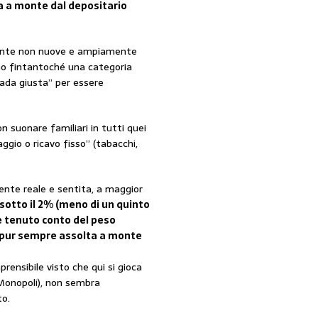
ta a monte dal depositario
amente non nuove e ampiamente
no fintantoché una categoria
rada giusta” per essere
 suonare familiari in tutti quei
ggio o ricavo fisso” (tabacchi,
ente reale e sentita, a maggior
 sotto il 2% (meno di un quinto
he tenuto conto del peso
, pur sempre assolta a monte
prensibile visto che qui si gioca
 Monopoli), non sembra
to.