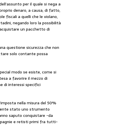
ell’assunto per il quale si nega a
l proprio denaro, a causa, di fatto,
e fiscali a quelli che le violano,
adini, negando loro la possibilità
r acquistare un pacchetto di
 una questione sicurezza che non
ttare solo contante possa
 special modo se esiste, come si
tesa a favorire il mezzo di
di interessi specifici
 d’imposta nella misura del 50%
amente stato uno strumento
hanno saputo conquistare -da
pagnie e retisti primi fra tutti-