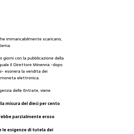
, che immancabilmente scaricano,
stema.
i giorni con la pubblicazione della
quale il Direttore Minenna -dopo
i- esonera la vendita dei
la moneta elettronica.
genzia delle Entrate, viene
la misura del dieci per cento
rrebbe parzialmente eroso
e esigenze di tutela dei