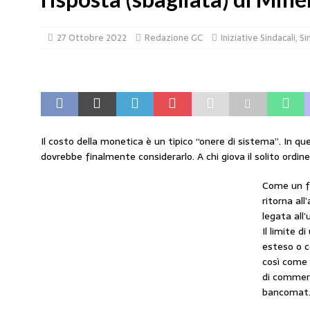
amministrato»
MERCATO PREZZI CARB
[ 31 Luglio 2026 ]
IP rinnova l’accordo con i
27 Ottobre 2022
Redazione GC
Iniziative Sindacali
,
Si
STAMPA
[ 30 Luglio 2026 ]
Carburanti, i sindacati a
responsabilità”
COMUNICATI STAMPA
[ 29 Luglio 2026 ]
Taglio delle accise, il p
Il costo della monetica è un tipico “onere di sistema”. In q
MERCATO PREZZI CARBURANTI
dovrebbe finalmente considerarlo. A chi giova il solito ordin
[ 6 Agosto 2026 ]
CARBURANTI. CONTROLL
Come un fi
COMUNICATI STAMPA
ritorna al
legata all
Il limite d
esteso o 
così come l
di commerc
bancomat