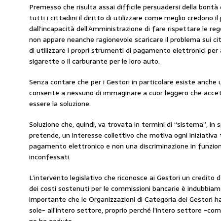
Premesso che risulta assai difficile persuadersi della bontà d
tutti i cittadini il diritto di utilizzare come meglio credono i
dall’incapacità dell’Amministrazione di fare rispettare le regol
non appare neanche ragionevole scaricare il problema sui citt
di utilizzare i propri strumenti di pagamento elettronici pe
sigarette o il carburante per le loro auto.
Senza contare che per i Gestori in particolare esiste anche
consente a nessuno di immaginare a cuor leggero che acce
essere la soluzione.
Soluzione che, quindi, va trovata in termini di “sistema”, in
pretende, un interesse collettivo che motiva ogni iniziativa 
pagamento elettronico e non una discriminazione in funzione 
inconfessati.
L’intervento legislativo che riconosce ai Gestori un credito
dei costi sostenuti per le commissioni bancarie è indubbi
importante che le Organizzazioni di Categoria dei Gestori 
sole- all’intero settore, proprio perché l’intero settore -com