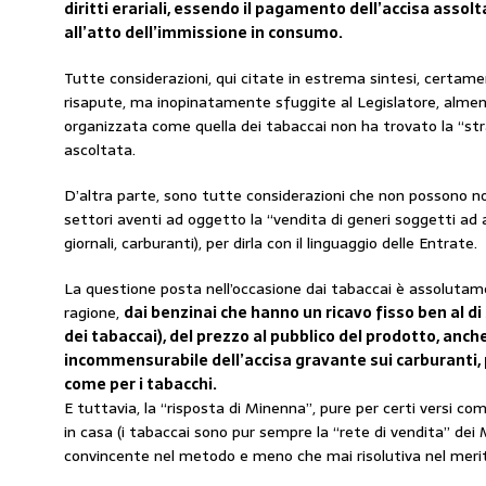
diritti erariali, essendo il pagamento dell’accisa assol
all’atto dell’immissione in consumo.
Tutte considerazioni, qui citate in estrema sintesi, cert
risapute, ma inopinatamente sfuggite al Legislatore, alme
organizzata come quella dei tabaccai non ha trovato la “st
ascoltata.
D’altra parte, sono tutte considerazioni che non possono non
settori aventi ad oggetto la “vendita di generi soggetti ad a
giornali, carburanti), per dirla con il linguaggio delle Entrate.
La questione posta nell’occasione dai tabaccai è assolutam
ragione,
dai benzinai che hanno un ricavo fisso ben al di
dei tabaccai), del prezzo al pubblico del prodotto, anc
incommensurabile dell’accisa gravante sui carburanti
come per i tabacchi.
E tuttavia, la “risposta di Minenna”, pure per certi versi com
in casa (i tabaccai sono pur sempre la “rete di vendita” dei
convincente nel metodo e meno che mai risolutiva nel meri