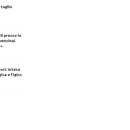
 taglio
Il prezzo lo
benzinai.
o»
ori: intesa
ica e Figisc