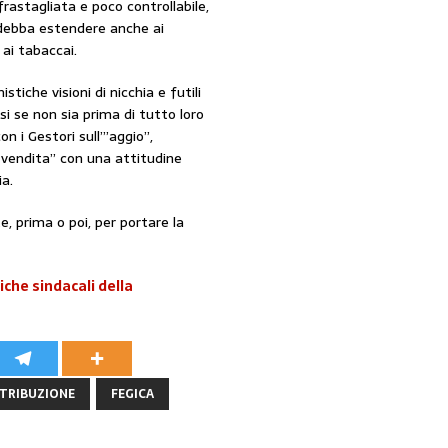
frastagliata e poco controllabile,
 debba estendere anche ai
ai tabaccai.
tiche visioni di nicchia e futili
i se non sia prima di tutto loro
on i Gestori sull’”aggio”,
i vendita” con una attitudine
a.
, prima o poi, per portare la
che sindacali della
TRIBUZIONE
FEGICA