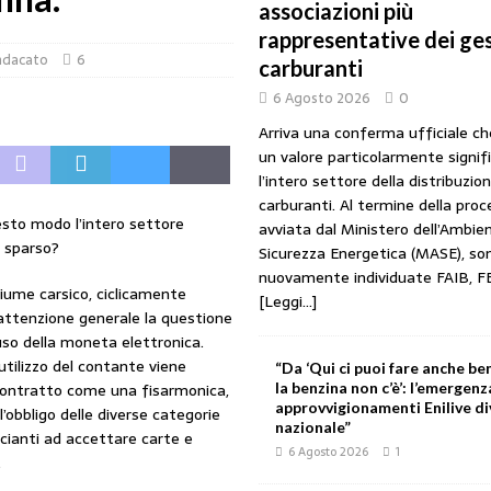
associazioni più
URANTI
rappresentative dei ges
 gestori: intesa triennale firmata con Faib, Fegica e Figisc
COMUNICATI
ndacato
6
carburanti
6 Agosto 2026
0
l Mimit: “I gestori non decidono i prezzi. Basta scaricare su di loro le
Arriva una conferma ufficiale c
un valore particolarmente signif
l’intero settore della distribuzio
rezzo è libero: i controlli non diventino una presunzione di colpevolezza
carburanti. Al termine della pro
uesto modo l’intero settore
avviata dal Ministero dell’Ambien
e sparso?
Sicurezza Energetica (MASE), so
nuovamente individuate FAIB, F
I SUI PRODOTTI ADULTERATI: ALTRA SITUAZIONE GRAVE MA NON SERIA
ume carsico, ciclicamente
[Leggi...]
l’attenzione generale la questione
’uso della moneta elettronica.
i utilizzo del contante viene
“Da ‘Qui ci puoi fare anche ben
contratto come una fisarmonica,
la benzina non c’è’: l’emergenz
approvvigionamenti Enilive d
’obbligo delle diverse categorie
nazionale”
ianti ad accettare carte e
6 Agosto 2026
1
.