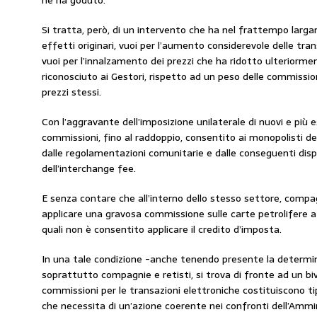
ne ha goduto.
Si tratta, però, di un intervento che ha nel frattempo larg
effetti originari, vuoi per l’aumento considerevole delle tr
vuoi per l’innalzamento dei prezzi che ha ridotto ulteriorme
riconosciuto ai Gestori, rispetto ad un peso delle commission
prezzi stessi.
Con l’aggravante dell’imposizione unilaterale di nuovi e più es
commissioni, fino al raddoppio, consentito ai monopolisti d
dalle regolamentazioni comunitarie e dalle conseguenti dispo
dell’interchange fee.
E senza contare che all’interno dello stesso settore, compa
applicare una gravosa commissione sulle carte petrolifere azi
quali non è consentito applicare il credito d’imposta.
In una tale condizione -anche tenendo presente la determina
soprattutto compagnie e retisti, si trova di fronte ad un bi
commissioni per le transazioni elettroniche costituiscono t
che necessita di un’azione coerente nei confronti dell’Amm