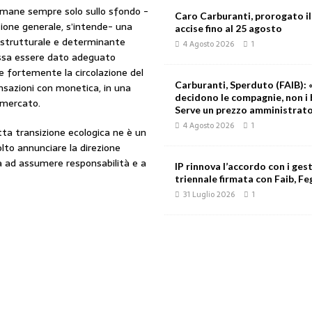
imane sempre solo sullo sfondo -
Caro Carburanti, prorogato il
zione generale, s’intende- una
accise fino al 25 agosto
strutturale e determinante
4 Agosto 2026
1
ssa essere dato adeguato
rre fortemente la circolazione del
Carburanti, Sperduto (FAIB): «
nsazioni con monetica, in una
decidono le compagnie, non i 
o mercato.
Serve un prezzo amministrat
4 Agosto 2026
1
ta transizione ecologica ne è un
lto annunciare la direzione
ca ad assumere responsabilità e a
IP rinnova l’accordo con i gest
triennale firmata con Faib, Feg
31 Luglio 2026
1