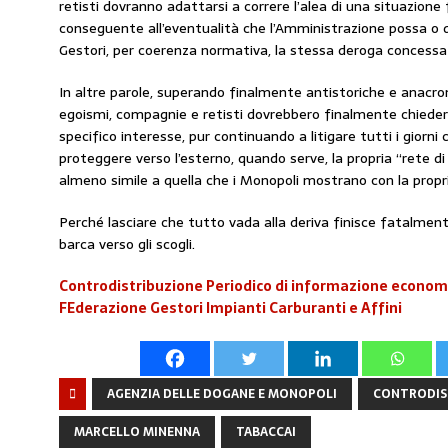
retisti dovranno adattarsi a correre l’alea di una situazione 
conseguente all’eventualità che l’Amministrazione possa o
Gestori, per coerenza normativa, la stessa deroga concessa 
In altre parole, superando finalmente antistoriche e anacronis
egoismi, compagnie e retisti dovrebbero finalmente chieders
specifico interesse, pur continuando a litigare tutti i giorni c
proteggere verso l’esterno, quando serve, la propria “rete d
almeno simile a quella che i Monopoli mostrano con la propri
Perché lasciare che tutto vada alla deriva finisce fatalmente
barca verso gli scogli.
Controdistribuzione Periodico di informazione economi
FEderazione Gestori Impianti Carburanti e Affini
AGENZIA DELLE DOGANE E MONOPOLI
CONTRODIS
MARCELLO MINENNA
TABACCAI