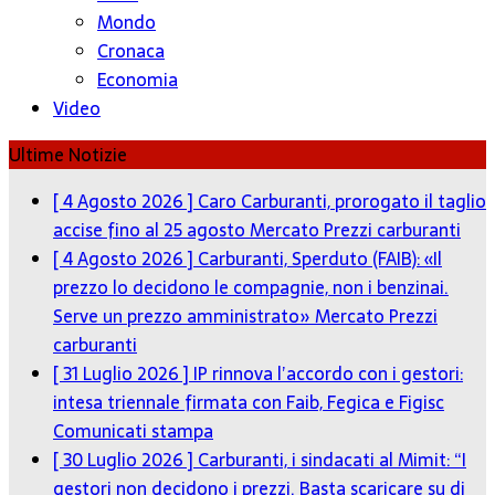
Mondo
Cronaca
Economia
Video
Ultime Notizie
[ 4 Agosto 2026 ]
Caro Carburanti, prorogato il taglio
accise fino al 25 agosto
Mercato Prezzi carburanti
[ 4 Agosto 2026 ]
Carburanti, Sperduto (FAIB): «Il
prezzo lo decidono le compagnie, non i benzinai.
Serve un prezzo amministrato»
Mercato Prezzi
carburanti
[ 31 Luglio 2026 ]
IP rinnova l’accordo con i gestori:
intesa triennale firmata con Faib, Fegica e Figisc
Comunicati stampa
[ 30 Luglio 2026 ]
Carburanti, i sindacati al Mimit: “I
gestori non decidono i prezzi. Basta scaricare su di