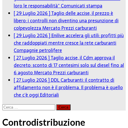
loro le responsabilità”
Comunicati stampa
[ 29 Luglio 2026 ]
Taglio delle accise, il prezzo è
libero: i controlli non diventino una presunzione di
colpevolezza
Mercato Prezzi carburanti
[ 29 Luglio 2026 ]
Enilive accelera gli utili: profitti più
che raddoppiati mentre cresce la rete carburanti
Compagnie petrolifere
[ 27 Luglio 2026 ]
Taglio accise, il Cdm approva il
decreto: sconto di 17 centesimi solo sul diesel fino al
6 agosto
Mercato Prezzi carburanti
[ 27 Luglio 2026 ]
DDL Carburanti: il contratto di
affidamento non è il problema. Il problema è quello
che c’è oggi
Editoriali
Ricerca
per:
Controdistribuzione