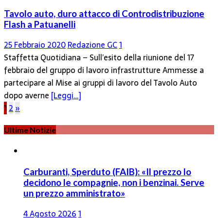
Tavolo auto, duro attacco di Controdistribuzione
Flash a Patuanelli
25 Febbraio 2020
Redazione GC
1
Staffetta Quotidiana – Sull’esito della riunione del 17
febbraio del gruppo di lavoro infrastrutture Ammesse a
partecipare al Mise ai gruppi di lavoro del Tavolo Auto
dopo averne
[Leggi…]
Paginazione
1
2
»
degli
Ultime Notizie
articoli
Carburanti, Sperduto (FAIB): «Il prezzo lo
decidono le compagnie, non i benzinai. Serve
un prezzo amministrato»
4 Agosto 2026
1