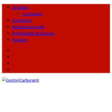
Editoriali
Ci scrivono
Contattaci
Assistenza Legale
Professione EX Gestore
Youtube
youtube
Facebook
Twitter
Instagram