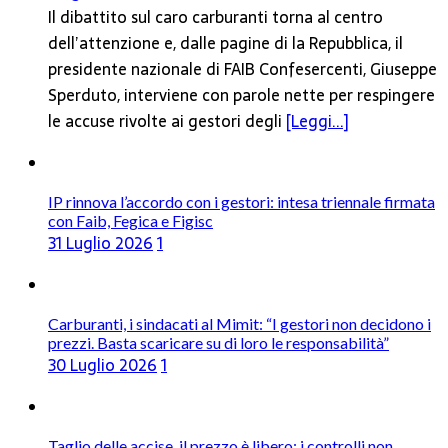
Il dibattito sul caro carburanti torna al centro
dell’attenzione e, dalle pagine di la Repubblica, il
presidente nazionale di FAIB Confesercenti, Giuseppe
Sperduto, interviene con parole nette per respingere
le accuse rivolte ai gestori degli
[Leggi...]
IP rinnova l’accordo con i gestori: intesa triennale firmata
con Faib, Fegica e Figisc
31 Luglio 2026
1
Carburanti, i sindacati al Mimit: “I gestori non decidono i
prezzi. Basta scaricare su di loro le responsabilità”
30 Luglio 2026
1
Taglio delle accise, il prezzo è libero: i controlli non