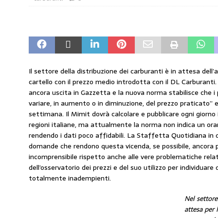
amministrato»
MERCATO PREZZI CARB
[ 31 Luglio 2026 ]
IP rinnova l’accordo con 
STAMPA
[ 30 Luglio 2026 ]
Carburanti, i sindacati a
Il settore della distribuzione dei carburanti è in attesa dell
responsabilità”
COMUNICATI STAMPA
cartello con il prezzo medio introdotta con il DL Carburanti
ancora uscita in Gazzetta e la nuova norma stabilisce che i 
[ 29 Luglio 2026 ]
Taglio delle accise, il p
variare, in aumento o in diminuzione, del prezzo praticato”
MERCATO PREZZI CARBURANTI
settimana. Il Mimit dovrà calcolare e pubblicare ogni giorno 
regioni italiane, ma attualmente la norma non indica un orari
[ 6 Agosto 2026 ]
CARBURANTI. CONTROLL
rendendo i dati poco affidabili. La Staffetta Quotidiana in 
COMUNICATI STAMPA
domande che rendono questa vicenda, se possibile, ancora 
incomprensibile rispetto anche alle vere problematiche relati
dell’osservatorio dei prezzi e del suo utilizzo per individuar
totalmente inadempienti.
Nel settore
attesa per 