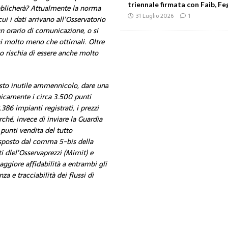
triennale firmata con Faib, Feg
ubblicherà? Attualmente la norma
31 Luglio 2026
1
ui i dati arrivano all’Osservatorio
un orario di comunicazione, o si
oni molto meno che ottimali. Oltre
io rischia di essere anche molto
esto inutile ammennicolo, dare una
icamente i circa 3.500 punti
86 impianti registrati, i prezzi
ché, invece di inviare la Guardia
 punti vendita del tutto
isposto dal comma 5-bis della
ti dlel’Osservaprezzi (Mimit) e
aggiore affidabilità a entrambi gli
 e tracciabilità dei flussi di