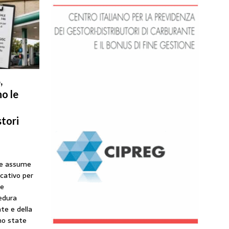
,
o le
tori
he assume
icativo per
ne
cedura
te e della
no state