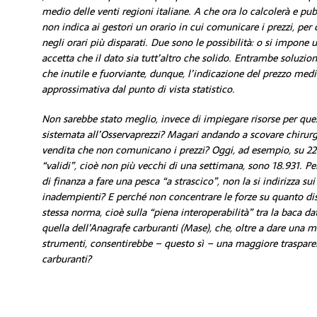
medio delle venti regioni italiane. A che ora lo calcolerà e p
non indica ai gestori un orario in cui comunicare i prezzi, per c
negli orari più disparati. Due sono le possibilità: o si impone 
accetta che il dato sia tutt’altro che solido. Entrambe soluzi
che inutile e fuorviante, dunque, l’indicazione del prezzo med
approssimativa dal punto di vista statistico.
Non sarebbe stato meglio, invece di impiegare risorse per qu
sistemata all’Osservaprezzi? Magari andando a scovare chirurg
vendita che non comunicano i prezzi? Oggi, ad esempio, su 22.3
“validi”, cioè non più vecchi di una settimana, sono 18.931. Per
di finanza a fare una pesca “a strascico”, non la si indirizza sui
inadempienti? E perché non concentrare le forze su quanto d
stessa norma, cioè sulla “piena interoperabilità” tra la baca da
quella dell’Anagrafe carburanti (Mase), che, oltre a dare una m
strumenti, consentirebbe – questo sì – una maggiore trasparenza
carburanti?