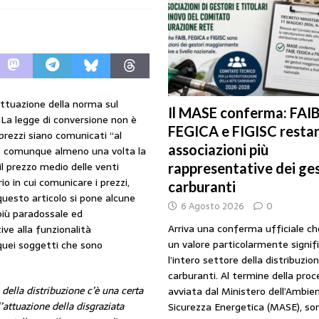
URANTI
i gestori: intesa triennale firmata con Faib, Fegica e Figisc
COMUNICATI
l Mimit: “I gestori non decidono i prezzi. Basta scaricare su di loro le
’attuazione della norma sul
Il MASE conferma: FAIB
. La legge di conversione non è
FEGICA e FIGISC restan
prezzi siano comunicati “al
rezzo è libero: i controlli non diventino una presunzione di colpevolezza
associazioni più
 e comunque almeno una volta la
il prezzo medio delle venti
rappresentative dei ges
o in cui comunicare i prezzi,
I SUI PRODOTTI ADULTERATI: ALTRA SITUAZIONE GRAVE MA NON SERIA
carburanti
questo articolo si pone alcune
6 Agosto 2026
0
più paradossale ed
Arriva una conferma ufficiale c
ve alla funzionalità
un valore particolarmente signif
e quei soggetti che sono
l’intero settore della distribuzio
carburanti. Al termine della pro
 della distribuzione c’è una certa
avviata dal Ministero dell’Ambien
l’attuazione della disgraziata
Sicurezza Energetica (MASE), so