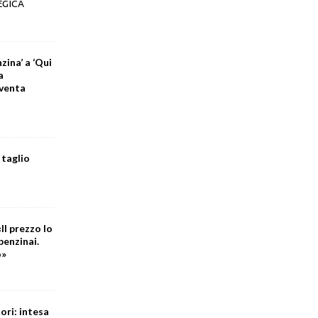
EGICA
zina’ a ‘Qui
a
iventa
 taglio
Il prezzo lo
benzinai.
o»
ori: intesa