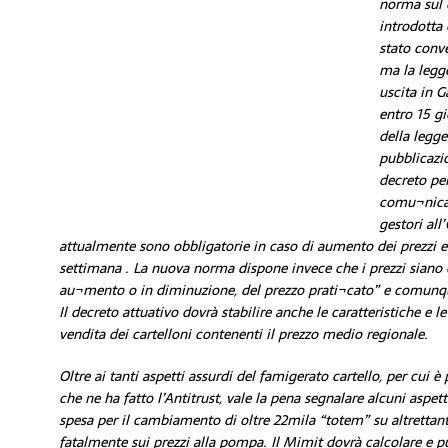
norma sul 
introdotta 
stato conve
ma la legg
uscita in G
entro 15 gi
della legg
pubblicazio
decreto per
comu¬nicaz
gestori al
attualmente sono obbligatorie in caso di aumento dei prezzi
settimana . La nuova norma dispone invece che i prezzi siano c
au¬mento o in diminuzione, del prezzo prati¬cato” e comunqu
Il decreto attuativo dovrà stabilire anche le caratteristiche e l
vendita dei cartelloni contenenti il prezzo medio regionale.
Oltre ai tanti aspetti assurdi del famigerato cartello, per cui è
che ne ha fatto l’Antitrust, vale la pena segnalare alcuni aspett
spesa per il cambiamento di oltre 22mila “totem” su altrettanti
fatalmente sui prezzi alla pompa. Il Mimit dovrà calcolare e p