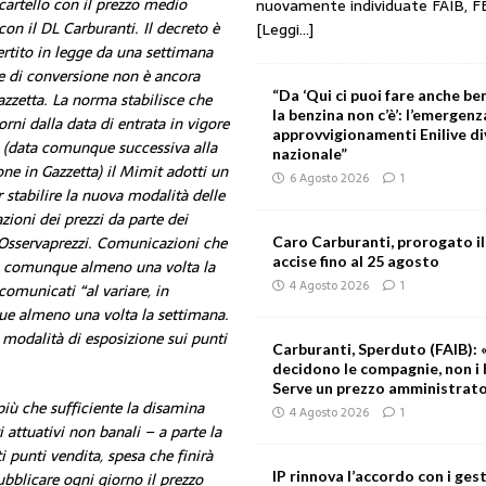
cartello con il prezzo medio
nuovamente individuate FAIB, F
con il DL Carburanti. Il decreto è
[Leggi...]
rtito in legge da una settimana
e di conversione non è ancora
“Da ‘Qui ci puoi fare anche ben
azzetta. La norma stabilisce che
la benzina non c’è’: l’emergenz
orni dalla data di entrata in vigore
approvvigionamenti Enilive d
e (data comunque successiva alla
nazionale”
ne in Gazzetta) il Mimit adotti un
6 Agosto 2026
1
 stabilire la nuova modalità delle
ioni dei prezzi da parte dei
l’Osservaprezzi. Comunicazioni che
Caro Carburanti, prorogato il
accise fino al 25 agosto
 e comunque almeno una volta la
4 Agosto 2026
1
omunicati “al variare, in
e almeno una volta la settimana.
e modalità di esposizione sui punti
Carburanti, Sperduto (FAIB): «
decidono le compagnie, non i 
Serve un prezzo amministrat
 più che sufficiente la disamina
4 Agosto 2026
1
i attuativi non banali – a parte la
 punti vendita, spesa che finirà
IP rinnova l’accordo con i gest
ubblicare ogni giorno il prezzo