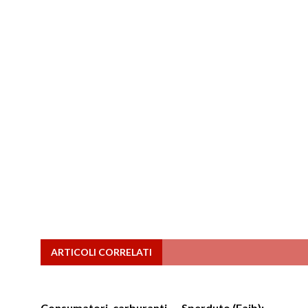
ARTICOLI CORRELATI
Consumatori, carburanti
Sperduto (Faib):