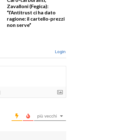
Zavalloni (Fegica):
“l’Antitrust ci ha dato
ragione: il cartello-prezzi
non serve”
Login
]
più vecchi