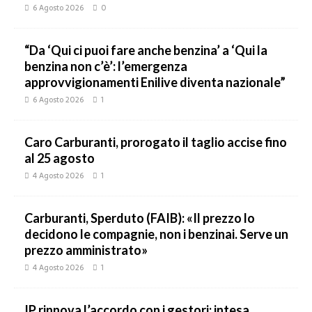
6 Agosto 2026
0
“Da ‘Qui ci puoi fare anche benzina’ a ‘Qui la
benzina non c’è’: l’emergenza
approvvigionamenti Enilive diventa nazionale”
6 Agosto 2026
1
Caro Carburanti, prorogato il taglio accise fino
al 25 agosto
4 Agosto 2026
1
Carburanti, Sperduto (FAIB): «Il prezzo lo
decidono le compagnie, non i benzinai. Serve un
prezzo amministrato»
4 Agosto 2026
1
IP rinnova l’accordo con i gestori: intesa