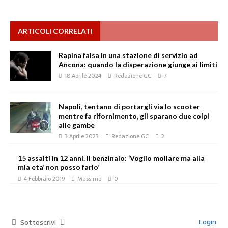
ARTICOLI CORRELATI
Rapina falsa in una stazione di servizio ad
Ancona: quando la disperazione giunge ai limiti
18 Aprile 2024
Redazione GC
7
Napoli, tentano di portargli via lo scooter
mentre fa rifornimento, gli sparano due colpi
alle gambe
3 Aprile 2023
Redazione GC
2
15 assalti in 12 anni. Il benzinaio: ‘Voglio mollare ma alla
mia eta’ non posso farlo’
4 Febbraio 2019
Massimo
0
Login
Sottoscrivi