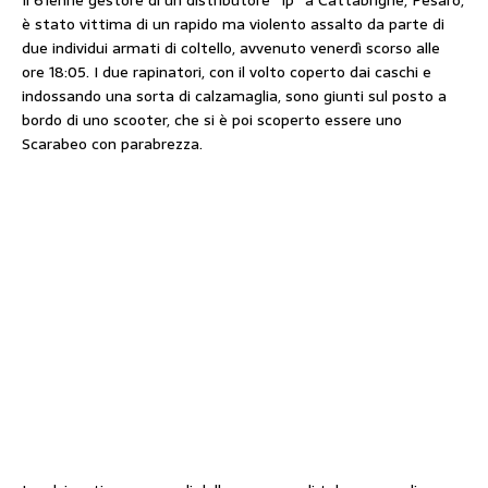
Il 61enne gestore di un distributore “Ip” a Cattabrighe, Pesaro,
è stato vittima di un rapido ma violento assalto da parte di
due individui armati di coltello, avvenuto venerdì scorso alle
ore 18:05. I due rapinatori, con il volto coperto dai caschi e
indossando una sorta di calzamaglia, sono giunti sul posto a
bordo di uno scooter, che si è poi scoperto essere uno
Scarabeo con parabrezza.