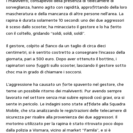
I malviventi, consapevoli della presenza di telecamere di
sorveglianza, hanno agito con rapidità, approfittando della loro
mascheratura e della mancanza di altre persone nell’area. La
rapina è durata solamente 10 secondi: uno dei due aggressori
è sceso dallo scooter, ha minacciato il gestore e lo ha ferito
con il coltello, gridando “soldi, soldi, soldi”.
Il gestore, colpito al fianco da un taglio di circa dieci
centimetri, si è sentito costretto a consegnare l’incasso della
giornata, pari a 500 euro. Dopo aver ottenuto il bottino, i
rapinatori sono fuggiti sullo scooter, lasciando il gestore sotto
choc ma in grado di chiamare i soccorsi.
L’aggressione ha causato un forte spavento nel gestore, che
teme un possibile ritorno dei malviventi. Pur avendo sempre
lavorato nel settore senza mai subire episodi così gravi, ora si
sente in pericolo. Le indagini sono state affidate alla Squadra
Mobile, che sta analizzando le registrazioni delle telecamere di
sicurezza per risalire alla provenienza dei due aggressori. Il
motorino utilizzato per la rapina è stato ritrovato poco dopo
dalla polizia a Vismara, vicino al market “Famila”, e si è