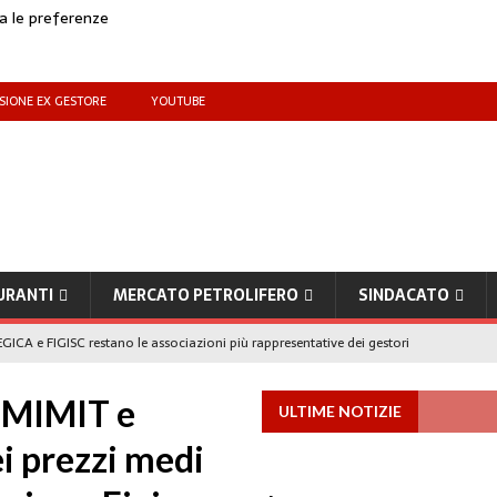
za le preferenze
SIONE EX GESTORE
YOUTUBE
URANTI
MERCATO PETROLIFERO
SINDACATO
GICA e FIGISC restano le associazioni più rappresentative dei gestori
 MIMIT e
ULTIME NOTIZIE
he benzina’ a ‘Qui la benzina non c’è’: l’emergenza approvvigionamenti
 prezzi medi
 il taglio accise fino al 25 agosto
MERCATO PREZZI CARBURANTI