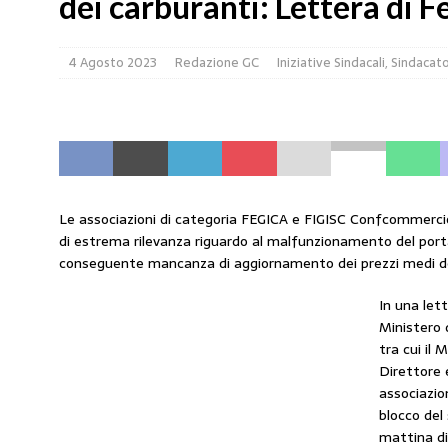
dei carburanti: Lettera di Fe
[ 4 Agosto 2026 ]
Carburanti, Sperduto (FAIB
4 Agosto 2023
Redazione GC
Iniziative Sindacali
,
Sindacat
amministrato»
MERCATO PREZZI CARBURA
[ 31 Luglio 2026 ]
IP rinnova l’accordo con i 
STAMPA
[ 30 Luglio 2026 ]
Carburanti, i sindacati al 
responsabilità”
COMUNICATI STAMPA
Le associazioni di categoria FEGICA e FIGISC Confcommerci
[ 29 Luglio 2026 ]
Taglio delle accise, il pr
di estrema rilevanza riguardo al malfunzionamento del port
conseguente mancanza di aggiornamento dei prezzi medi de
MERCATO PREZZI CARBURANTI
[ 6 Agosto 2026 ]
CARBURANTI. CONTROLLI
In una lett
Ministero 
COMUNICATI STAMPA
tra cui il M
Direttore e
associazio
blocco del
mattina di