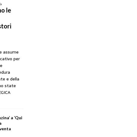
,
o le
tori
he assume
icativo per
ne
cedura
te e della
no state
EGICA
zina’ a ‘Qui
a
iventa