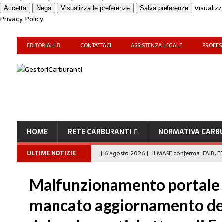
Visualiz
Accetta
Nega
Visualizza le preferenze
Salva preferenze
Privacy Policy
EDITORIALI
CONTATTACI
ASSISTENZA LEGALE
PROFES
HOME
RETE CARBURANTI
NORMATIVA CARB
ULTIME NOTIZIE
[ 6 Agosto 2026 ]
Il MASE conferma: FAIB, FE
carburanti
NORMATIVA CARBURANTI
Malfunzionamento portale
[ 6 Agosto 2026 ]
“Da ‘Qui ci puoi fare anc
mancato aggiornamento dei
Enilive diventa nazionale”
EDITORIALI
[ 4 Agosto 2026 ]
Caro Carburanti, prorogato