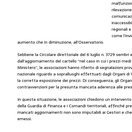
malfunzio
rilevazione
comunicazi
inaccessibil
regionali e
come l’invi
aumento che in diminuzione, all’Osservatorio.
Sebbene la Circolare direttoriale del 6 luglio n. 3729 sembri 
dall’aggiornamento del cartello “nel caso in cui i prezzi med
Ministero”, le associazioni hanno riferito di segnalazioni prov
nazionale riguardo a sopralluoghi effettuati dagli Organi di Vi
la corretta esposizione dei prezzi. Di conseguenza, gli Orga
contravvenzioni per la presunta mancata aderenza alle presc
In questa situazione, le associazioni chiedono un intervent
della Guardia di Finanza e i Comandi territoriali, affinché p
mancati aggiornamenti non sono imputabili ai Gestori e che s
emessi.