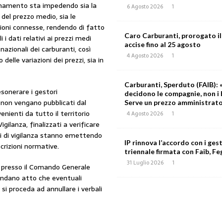
namento sta impedendo sia la
6 Agosto 2026
1
 del prezzo medio, sia le
oni connesse, rendendo di fatto
Caro Carburanti, prorogato il
i i dati relativi ai prezzi medi
accise fino al 25 agosto
 nazionali dei carburanti, così
4 Agosto 2026
1
o delle variazioni dei prezzi, sia in
Carburanti, Sperduto (FAIB): «
esonerare i gestori
decidono le compagnie, non i 
i non vengano pubblicati dal
Serve un prezzo amministrat
enienti da tutto il territorio
4 Agosto 2026
1
gilanza, finalizzati a verificare
ni di vigilanza stanno emettendo
IP rinnova l’accordo con i gest
rizioni normative.
triennale firmata con Faib, Feg
31 Luglio 2026
1
o presso il Comando Generale
rendano atto che eventuali
i proceda ad annullare i verbali