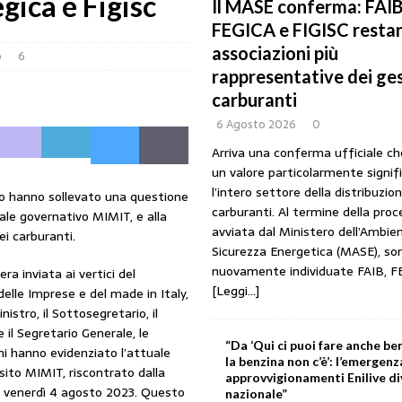
gica e Figisc
Il MASE conferma: FAIB
): «Il prezzo lo decidono le compagnie, non i benzinai. Serve un prezzo
FEGICA e FIGISC restan
associazioni più
o
6
NTI
rappresentative dei ges
gestori: intesa triennale firmata con Faib, Fegica e Figisc
COMUNICATI
carburanti
6 Agosto 2026
0
Mimit: “I gestori non decidono i prezzi. Basta scaricare su di loro le
Arriva una conferma ufficiale c
un valore particolarmente signif
l’intero settore della distribuzio
o hanno sollevato una questione
ezzo è libero: i controlli non diventino una presunzione di colpevolezza
carburanti. Al termine della pro
ale governativo MIMIT, e alla
avviata dal Ministero dell’Ambien
i carburanti.
Sicurezza Energetica (MASE), so
nuovamente individuate FAIB, F
 SUI PRODOTTI ADULTERATI: ALTRA SITUAZIONE GRAVE MA NON SERIA
era inviata ai vertici del
[Leggi...]
delle Imprese e del made in Italy,
inistro, il Sottosegretario, il
 il Segretario Generale, le
“Da ‘Qui ci puoi fare anche ben
ni hanno evidenziato l’attuale
la benzina non c’è’: l’emergenz
 sito MIMIT, riscontrato dalla
approvvigionamenti Enilive d
 venerdì 4 agosto 2023. Questo
nazionale”