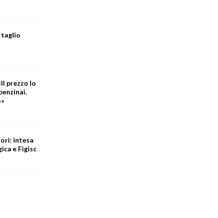
 taglio
Il prezzo lo
benzinai.
o»
ori: intesa
ica e Figisc