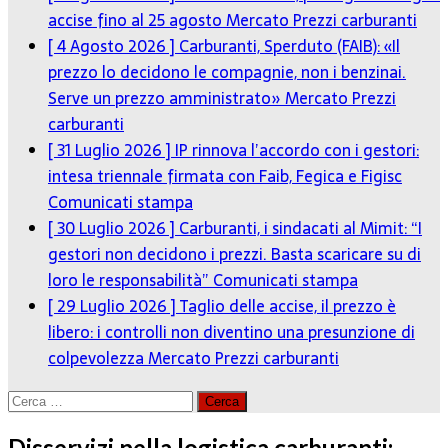
accise fino al 25 agosto
Mercato Prezzi carburanti
[ 4 Agosto 2026 ]
Carburanti, Sperduto (FAIB): «Il
prezzo lo decidono le compagnie, non i benzinai.
Serve un prezzo amministrato»
Mercato Prezzi
carburanti
[ 31 Luglio 2026 ]
IP rinnova l’accordo con i gestori:
intesa triennale firmata con Faib, Fegica e Figisc
Comunicati stampa
[ 30 Luglio 2026 ]
Carburanti, i sindacati al Mimit: “I
gestori non decidono i prezzi. Basta scaricare su di
loro le responsabilità”
Comunicati stampa
[ 29 Luglio 2026 ]
Taglio delle accise, il prezzo è
libero: i controlli non diventino una presunzione di
colpevolezza
Mercato Prezzi carburanti
Ricerca
per:
Disservizi nella logistica carburanti: