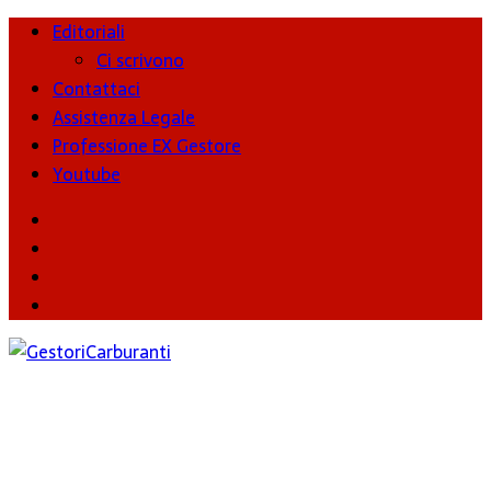
Editoriali
Ci scrivono
Contattaci
Assistenza Legale
Professione EX Gestore
Youtube
youtube
Facebook
Twitter
Instagram