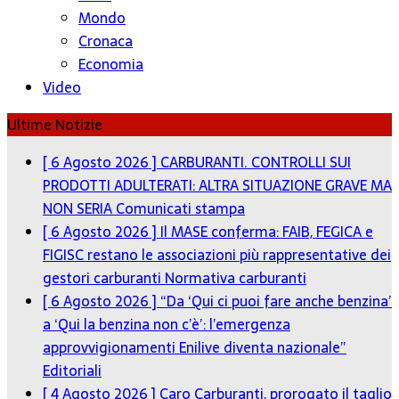
Mondo
Cronaca
Economia
Video
Ultime Notizie
[ 6 Agosto 2026 ]
CARBURANTI. CONTROLLI SUI
PRODOTTI ADULTERATI: ALTRA SITUAZIONE GRAVE MA
NON SERIA
Comunicati stampa
[ 6 Agosto 2026 ]
Il MASE conferma: FAIB, FEGICA e
FIGISC restano le associazioni più rappresentative dei
gestori carburanti
Normativa carburanti
[ 6 Agosto 2026 ]
“Da ‘Qui ci puoi fare anche benzina’
a ‘Qui la benzina non c’è’: l’emergenza
approvvigionamenti Enilive diventa nazionale”
Editoriali
[ 4 Agosto 2026 ]
Caro Carburanti, prorogato il taglio