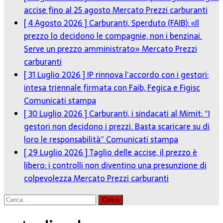
accise fino al 25 agosto
Mercato Prezzi carburanti
[ 4 Agosto 2026 ]
Carburanti, Sperduto (FAIB): «Il
prezzo lo decidono le compagnie, non i benzinai.
Serve un prezzo amministrato»
Mercato Prezzi
carburanti
[ 31 Luglio 2026 ]
IP rinnova l’accordo con i gestori:
intesa triennale firmata con Faib, Fegica e Figisc
Comunicati stampa
[ 30 Luglio 2026 ]
Carburanti, i sindacati al Mimit: “I
gestori non decidono i prezzi. Basta scaricare su di
loro le responsabilità”
Comunicati stampa
[ 29 Luglio 2026 ]
Taglio delle accise, il prezzo è
libero: i controlli non diventino una presunzione di
colpevolezza
Mercato Prezzi carburanti
Ricerca
per: