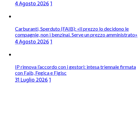
4 Agosto 2026
1
Carburanti, Sperduto (FAIB): «Il prezzo lo decidono le
compagnie, non i benzinai. Serve un prezzo amministrato»
4 Agosto 2026
1
IP rinnova l’accordo con i gestori: intesa triennale firmata
con Faib, Fegica e Figisc
31 Luglio 2026
1