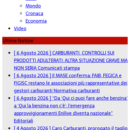
Mondo
Cronaca
Economia
Video
Ultime Notizie
[ 6 Agosto 2026 ]
CARBURANTI. CONTROLLI SUI
PRODOTTI ADULTERATI: ALTRA SITUAZIONE GRAVE MA
NON SERIA
Comunicati stampa
[ 6 Agosto 2026 ]
Il MASE conferma: FAIB, FEGICA e
FIGISC restano le associazioni più rappresentative dei
gestori carburanti
Normativa carburanti
[ 6 Agosto 2026 ]
“Da ‘Qui ci puoi fare anche benzina’
a ‘Qui la benzina non c’è’: l’emergenza
approvvigionamenti Enilive diventa nazionale”
Editoriali
[ 4 Agosto 2026 ]
Caro Carburanti, prorogato il taglio