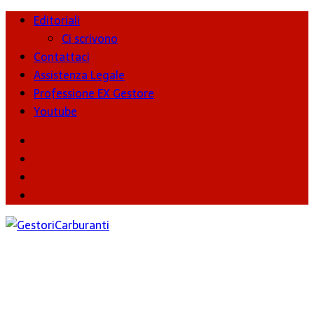
Editoriali
Ci scrivono
Contattaci
Assistenza Legale
Professione EX Gestore
Youtube
youtube
Facebook
Twitter
Instagram