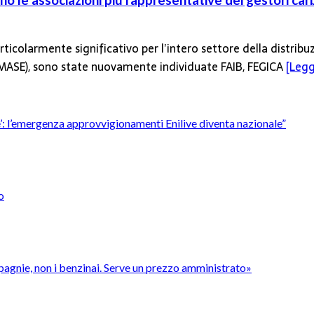
o le associazioni più rappresentative dei gestori car
ticolarmente significativo per l’intero settore della distribu
 (MASE), sono state nuovamente individuate FAIB, FEGICA
[Leggi
’è’: l’emergenza approvvigionamenti Enilive diventa nazionale”
o
pagnie, non i benzinai. Serve un prezzo amministrato»