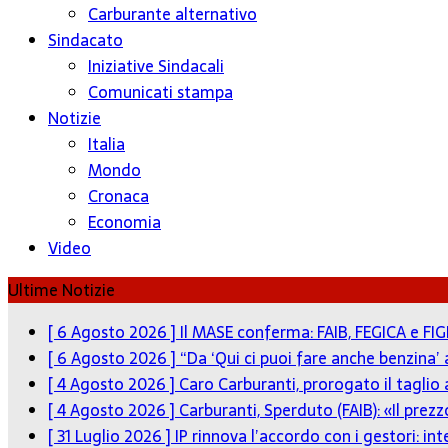
Carburante alternativo
Sindacato
Iniziative Sindacali
Comunicati stampa
Notizie
Italia
Mondo
Cronaca
Economia
Video
Ultime Notizie
[ 6 Agosto 2026 ]
Il MASE conferma: FAIB, FEGICA e FIG
[ 6 Agosto 2026 ]
“Da ‘Qui ci puoi fare anche benzina’
[ 4 Agosto 2026 ]
Caro Carburanti, prorogato il taglio 
[ 4 Agosto 2026 ]
Carburanti, Sperduto (FAIB): «Il pre
[ 31 Luglio 2026 ]
IP rinnova l’accordo con i gestori: in