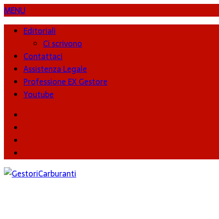
MENU
Editoriali
Ci scrivono
Contattaci
Assistenza Legale
Professione EX Gestore
Youtube
youtube
Facebook
Twitter
Instagram