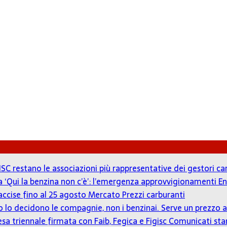
ISC restano le associazioni più rappresentative dei gestori c
 a ‘Qui la benzina non c’è’: l’emergenza approvvigionamenti En
accise fino al 25 agosto
Mercato Prezzi carburanti
zzo lo decidono le compagnie, non i benzinai. Serve un prezz
tesa triennale firmata con Faib, Fegica e Figisc
Comunicati st