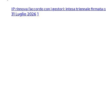
IP rinnova l’accordo con i gestori: intesa triennale firmata 
31 Luglio 2026
1