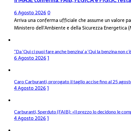
Il MASE conferma: FAIB, FEGICA e FIGISC restan
6 Agosto 2026
0
Arriva una conferma ufficiale che assume un valore par
Ministero dell’Ambiente e della Sicurezza Energetica
“Da ‘Qui ci puoi fare anche benzina’ a ‘Qui la benzina non c
6 Agosto 2026
1
Caro Carburanti, prorogato il taglio accise fino al 25 agost
4 Agosto 2026
1
Carburanti, Sperduto (FAIB): «Il prezzo lo decidono le com
4 Agosto 2026
1