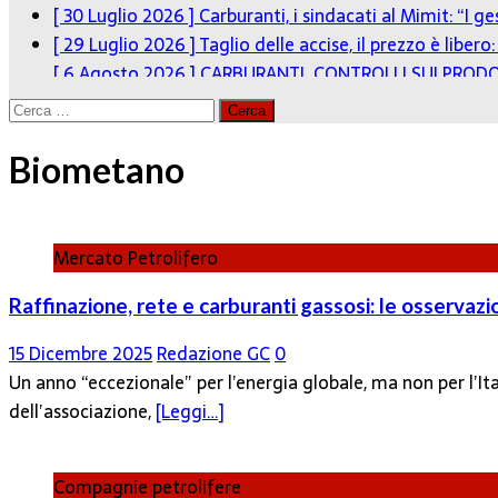
[ 30 Luglio 2026 ]
Carburanti, i sindacati al Mimit: “I g
[ 29 Luglio 2026 ]
Taglio delle accise, il prezzo è liber
[ 6 Agosto 2026 ]
CARBURANTI. CONTROLLI SUI PRODO
Ricerca
per:
Biometano
Mercato Petrolifero
Raffinazione, rete e carburanti gassosi: le osservaz
15 Dicembre 2025
Redazione GC
0
Un anno “eccezionale” per l’energia globale, ma non per l’I
dell’associazione,
[Leggi…]
Compagnie petrolifere