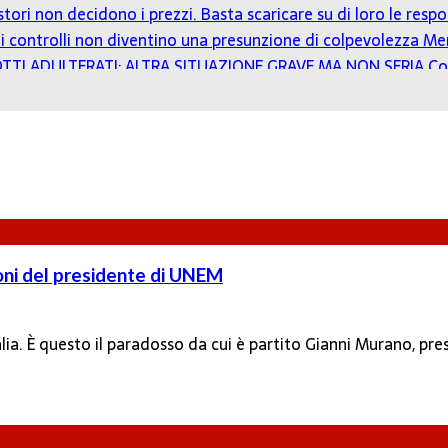
estori non decidono i prezzi. Basta scaricare su di loro le resp
o: i controlli non diventino una presunzione di colpevolezza
Mer
TTI ADULTERATI: ALTRA SITUAZIONE GRAVE MA NON SERIA
Co
ioni del presidente di UNEM
talia. È questo il paradosso da cui è partito Gianni Murano, p