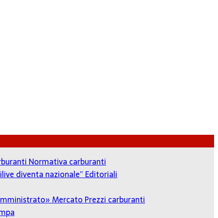
arburanti
Normativa carburanti
ilive diventa nazionale”
Editoriali
o amministrato»
Mercato Prezzi carburanti
ampa