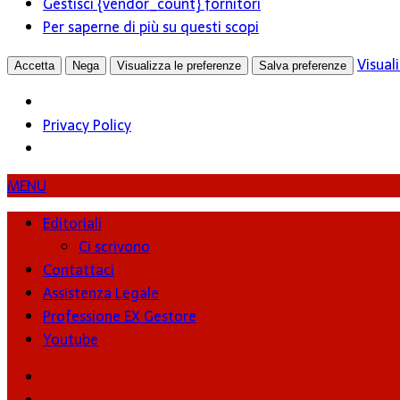
Gestisci {vendor_count} fornitori
Per saperne di più su questi scopi
Visual
Accetta
Nega
Visualizza le preferenze
Salva preferenze
Privacy Policy
MENU
Editoriali
Ci scrivono
Contattaci
Assistenza Legale
Professione EX Gestore
Youtube
youtube
Facebook