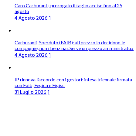
Caro Carburanti, prorogato il taglio accise fino al 25
agosto
4 Agosto 2026
1
Carburanti, Sperduto (FAIB): «Il prezzo lo decidono le
compagnie, non i benzinai. Serve un prezzo amministrato»
4 Agosto 2026
1
IP rinnova l’accordo con i gestori: intesa triennale firmata
con Faib, Fegica e Figisc
31 Luglio 2026
1