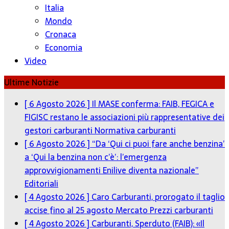
Italia
Mondo
Cronaca
Economia
Video
Ultime Notizie
[ 6 Agosto 2026 ]
Il MASE conferma: FAIB, FEGICA e
FIGISC restano le associazioni più rappresentative dei
gestori carburanti
Normativa carburanti
[ 6 Agosto 2026 ]
“Da ‘Qui ci puoi fare anche benzina’
a ‘Qui la benzina non c’è’: l’emergenza
approvvigionamenti Enilive diventa nazionale”
Editoriali
[ 4 Agosto 2026 ]
Caro Carburanti, prorogato il taglio
accise fino al 25 agosto
Mercato Prezzi carburanti
[ 4 Agosto 2026 ]
Carburanti, Sperduto (FAIB): «Il