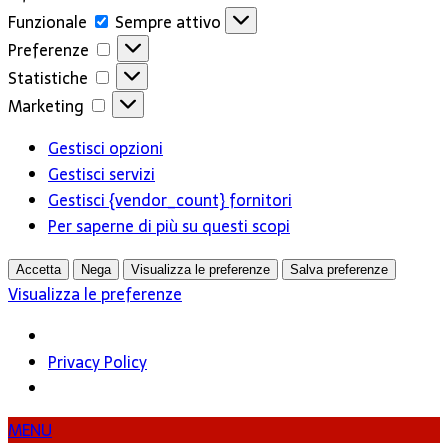
Funzionale
Funzionale
Sempre attivo
Preferenze
Preferenze
Statistiche
Statistiche
Marketing
Marketing
Gestisci opzioni
Gestisci servizi
Gestisci {vendor_count} fornitori
Per saperne di più su questi scopi
Accetta
Nega
Visualizza le preferenze
Salva preferenze
Visualizza le preferenze
Privacy Policy
MENU