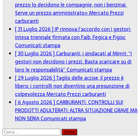
prezzo lo decidono le compagnie, non i benzinai.
Serve un prezzo amministrato»
Mercato Prezzi
carburanti
[ 31 Luglio 2026 ]
IP rinnova l’accordo con i gestori:
intesa triennale firmata con Faib, Fegica e Figisc
Comunicati stampa
[ 30 Luglio 2026 ]
Carburanti, i sindacati al Mimit: “I
gestori non decidono i prezzi. Basta scaricare su di
loro le responsabilità”
Comunicati stampa
[ 29 Luglio 2026 ]
Taglio delle accise, il prezzo è
libero: i controlli non diventino una presunzione di
colpevolezza
Mercato Prezzi carburanti
[ 6 Agosto 2026 ]
CARBURANTI. CONTROLLI SUI
PRODOTTI ADULTERATI: ALTRA SITUAZIONE GRAVE MA
NON SERIA
Comunicati stampa
Ricerca
per: