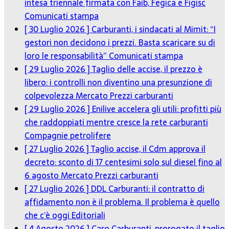
intesa triennale firmata con Faib, Fegica e Figisc
Comunicati stampa
[ 30 Luglio 2026 ]
Carburanti, i sindacati al Mimit: “I
gestori non decidono i prezzi. Basta scaricare su di
loro le responsabilità”
Comunicati stampa
[ 29 Luglio 2026 ]
Taglio delle accise, il prezzo è
libero: i controlli non diventino una presunzione di
colpevolezza
Mercato Prezzi carburanti
[ 29 Luglio 2026 ]
Enilive accelera gli utili: profitti più
che raddoppiati mentre cresce la rete carburanti
Compagnie petrolifere
[ 27 Luglio 2026 ]
Taglio accise, il Cdm approva il
decreto: sconto di 17 centesimi solo sul diesel fino al
6 agosto
Mercato Prezzi carburanti
[ 27 Luglio 2026 ]
DDL Carburanti: il contratto di
affidamento non è il problema. Il problema è quello
che c’è oggi
Editoriali
[ 4 Agosto 2026 ]
Caro Carburanti, prorogato il taglio