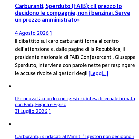
Carburanti, Sperduto (FAIB): «Il prezzo lo
decidono le compagnie, non i benzinai. Serve
un prezzo amministrato»
4 Agosto 2026
1
Il dibattito sul caro carburanti torna al centro
dell’attenzione e, dalle pagine di la Repubblica, il
presidente nazionale di FAIB Confesercenti, Giuseppe
Sperduto, interviene con parole nette per respingere
le accuse rivolte ai gestori degli
[Leggi...]
IP rinnova l’accordo con i gestori: intesa triennale firmata
con Faib, Fegica e Figisc
31 Luglio 2026
1
Carburanti, i sindacati al Mimit: “I gestori non decidono i