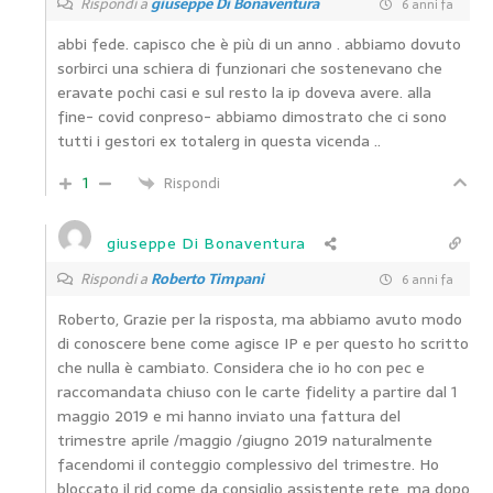
Rispondi a
giuseppe Di Bonaventura
6 anni fa
abbi fede. capisco che è più di un anno . abbiamo dovuto
sorbirci una schiera di funzionari che sostenevano che
eravate pochi casi e sul resto la ip doveva avere. alla
fine- covid conpreso- abbiamo dimostrato che ci sono
tutti i gestori ex totalerg in questa vicenda ..
1
Rispondi
giuseppe Di Bonaventura
Rispondi a
Roberto Timpani
6 anni fa
Roberto, Grazie per la risposta, ma abbiamo avuto modo
di conoscere bene come agisce IP e per questo ho scritto
che nulla è cambiato. Considera che io ho con pec e
raccomandata chiuso con le carte fidelity a partire dal 1
maggio 2019 e mi hanno inviato una fattura del
trimestre aprile /maggio /giugno 2019 naturalmente
facendomi il conteggio complessivo del trimestre. Ho
bloccato il rid come da consiglio assistente rete, ma dopo