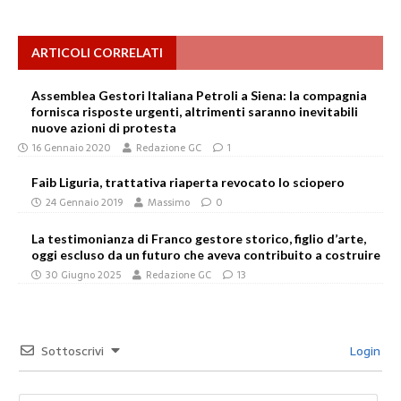
ARTICOLI CORRELATI
Assemblea Gestori Italiana Petroli a Siena: la compagnia
fornisca risposte urgenti, altrimenti saranno inevitabili
nuove azioni di protesta
16 Gennaio 2020
Redazione GC
1
Faib Liguria, trattativa riaperta revocato lo sciopero
24 Gennaio 2019
Massimo
0
La testimonianza di Franco gestore storico, figlio d’arte,
oggi escluso da un futuro che aveva contribuito a costruire
30 Giugno 2025
Redazione GC
13
Sottoscrivi
Login