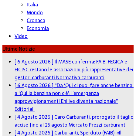
Italia
Mondo
Cronaca
Economia
Video
Ultime Notizie
[ 6 Agosto 2026 ]
Il MASE conferma: FAIB, FEGICA e
FIGISC restano le associazioni più rappresentative dei
gestori carburanti
Normativa carburanti
[ 6 Agosto 2026 ]
“Da ‘Qui ci puoi fare anche benzina’
a ‘Qui la benzina non c’è’: l’emergenza
approvvigionamenti Enilive diventa nazionale”
Editoriali
[ 4 Agosto 2026 ]
Caro Carburanti, prorogato il taglio
accise fino al 25 agosto
Mercato Prezzi carburanti
[ 4 Agosto 2026 ]
Carburanti, Sperduto (FAIB): «Il