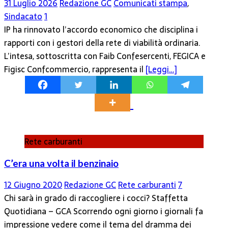
31 Luglio 2026
Redazione GC
Comunicati stampa
,
Sindacato
1
IP ha rinnovato l’accordo economico che disciplina i
rapporti con i gestori della rete di viabilità ordinaria.
L’intesa, sottoscritta con Faib Confesercenti, FEGICA e
Figisc Confcommercio, rappresenta il
[Leggi…]
Rete carburanti
C’era una volta il benzinaio
12 Giugno 2020
Redazione GC
Rete carburanti
7
Chi sarà in grado di raccogliere i cocci? Staffetta
Quotidiana – GCA Scorrendo ogni giorno i giornali fa
impressione vedere come il tema del dramma dei