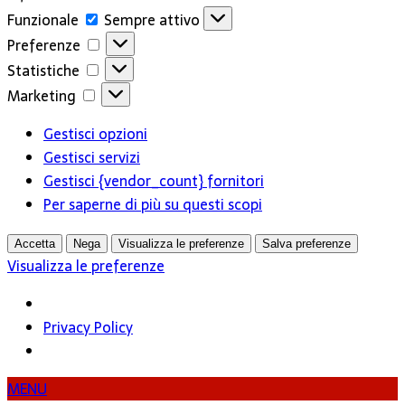
Funzionale
Funzionale
Sempre attivo
Preferenze
Preferenze
Statistiche
Statistiche
Marketing
Marketing
Gestisci opzioni
Gestisci servizi
Gestisci {vendor_count} fornitori
Per saperne di più su questi scopi
Accetta
Nega
Visualizza le preferenze
Salva preferenze
Visualizza le preferenze
Privacy Policy
MENU