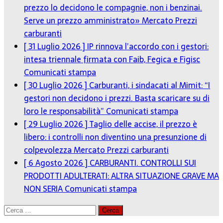
prezzo lo decidono le compagnie, non i benzinai.
Serve un prezzo amministrato»
Mercato Prezzi
carburanti
[ 31 Luglio 2026 ]
IP rinnova l’accordo con i gestori:
intesa triennale firmata con Faib, Fegica e Figisc
Comunicati stampa
[ 30 Luglio 2026 ]
Carburanti, i sindacati al Mimit: “I
gestori non decidono i prezzi. Basta scaricare su di
loro le responsabilità”
Comunicati stampa
[ 29 Luglio 2026 ]
Taglio delle accise, il prezzo è
libero: i controlli non diventino una presunzione di
colpevolezza
Mercato Prezzi carburanti
[ 6 Agosto 2026 ]
CARBURANTI. CONTROLLI SUI
PRODOTTI ADULTERATI: ALTRA SITUAZIONE GRAVE MA
NON SERIA
Comunicati stampa
Ricerca
per: