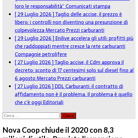
loro le responsabilità”
Comunicati stampa
[ 29 Luglio 2026 ]
Taglio delle accise, il prezzo è
libero: i controlli non diventino una presunzione di
colpevolezza
Mercato Prezzi carburanti
[ 29 Luglio 2026 ]
Enilive accelera gli utili: profitti più
che raddoppiati mentre cresce la rete carburanti
Compagnie petrolifere
[ 27 Luglio 2026 ]
Taglio accise, il Cdm approva il
decreto: sconto di 17 centesimi solo sul diesel fino al
6 agosto
Mercato Prezzi carburanti
[ 27 Luglio 2026 ]
DDL Carburanti: il contratto di
affidamento non è il problema. Il problema è quello
che c’è oggi
Editoriali
Ricerca
per:
Nova Coop chiude il 2020 con 8,3