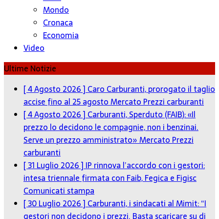
Mondo
Cronaca
Economia
Video
Ultime Notizie
[ 4 Agosto 2026 ]
Caro Carburanti, prorogato il taglio
accise fino al 25 agosto
Mercato Prezzi carburanti
[ 4 Agosto 2026 ]
Carburanti, Sperduto (FAIB): «Il
prezzo lo decidono le compagnie, non i benzinai.
Serve un prezzo amministrato»
Mercato Prezzi
carburanti
[ 31 Luglio 2026 ]
IP rinnova l’accordo con i gestori:
intesa triennale firmata con Faib, Fegica e Figisc
Comunicati stampa
[ 30 Luglio 2026 ]
Carburanti, i sindacati al Mimit: “I
gestori non decidono i prezzi. Basta scaricare su di