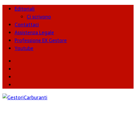
Editoriali
Ci scrivono
Contattaci
Assistenza Legale
Professione EX Gestore
Youtube
youtube
Facebook
Twitter
Instagram