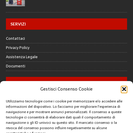
SERVIZI
Contattaci
Privacy Policy
Assistenza Legale
Documenti
GALLERY
Gestisci Consenso Cookie
Utilizziamo tecnologie come i cookie per memorizzare e/o accedere alle
informazioni del dispositivo. Lo facciamo per migliorare l'esperienza di
navigazione e per mostrare annunci personalizzati. Il consenso a queste
tecnologie ci consentirà di elaborare dati quali il comportamento di
CREATIVE COMMONS
navigazione o gli ID univoci su questo sito. Il mancato consenso o la
revoca del consenso possono influire negativamente su alcune