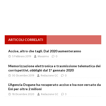
ARTICOLI CORRELATI
Accise, altro che tagli. Dal 2020 aumenteranno
5 Febbraio 2019
Massimo
0
Memorizzazione elettronica e trasmissione telematica dei
corrispettivi, obblighi dal 1° gennaio 2020
30 Dicembre 2019
Redazione GC
0
L’Agenzia Dogane ha recuperato accise e Iva non versate da
Eni per oltre 2 milioni
18 Dicembre 2020
Redazione GC
3