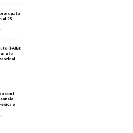
 prorogato
o al 25
1
uto (FAIB):
dono le
benzinai.
1
do con i
iennale
Fegica e
1