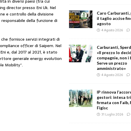
ità in diversi paesi (tra cui
ng director presso Eni Uk. Nel
Caro Carburanti,
ne e controllo della divisione
il taglio accise fin
responsabile della funzione di
agosto
4 Agosto 2026
che fornisce servizi integrati di
compliance officer di Saipem. Nel
Carburanti, Sperd
ni e, dal 2017 al 2021, è stato
«Il prezzo lo deci
rettore generale energy evolution
compagnie, non i 
Serve un prezzo
le Mobility”.
amministrato»
4 Agosto 2026
IP rinnova l’accor
gestori: intesa tr
firmata con Faib, 
Figisc
31 Luglio 2026