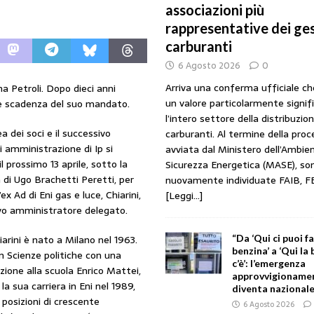
associazioni più
URANTI
rappresentative dei ges
i gestori: intesa triennale firmata con Faib, Fegica e Figisc
COMUNICATI
carburanti
6 Agosto 2026
0
l Mimit: “I gestori non decidono i prezzi. Basta scaricare su di loro le
Arriva una conferma ufficiale c
na Petroli. Dopo dieci anni
un valore particolarmente signif
ale scadenza del suo mandato.
l’intero settore della distribuzio
 dei soci e il successivo
rezzo è libero: i controlli non diventino una presunzione di colpevolezza
carburanti. Al termine della pro
i amministrazione di Ip si
avviata dal Ministero dell’Ambien
il prossimo 13 aprile, sotto la
Sicurezza Energetica (MASE), so
 di Ugo Brachetti Peretti, per
nuovamente individuate FAIB, F
I SUI PRODOTTI ADULTERATI: ALTRA SITUAZIONE GRAVE MA NON SERIA
ex Ad di Eni gas e luce, Chiarini,
[Leggi...]
o amministratore delegato.
arini è nato a Milano nel 1963.
“Da ‘Qui ci puoi f
benzina’ a ‘Qui la
n Scienze politiche con una
c’è’: l’emergenza
zione alla scuola Enrico Mattei,
approvvigionament
la sua carriera in Eni nel 1989,
diventa nazionale
 posizioni di crescente
6 Agosto 2026