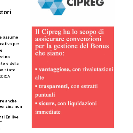
tori
he assume
icativo per
ne
cedura
te e della
no state
EGICA
are anche
 benzina non
i Enilive
”
1