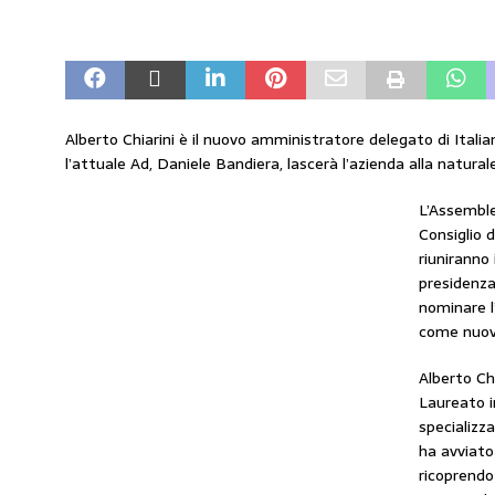
amministrato»
MERCATO PREZZI CARB
[ 31 Luglio 2026 ]
IP rinnova l’accordo con 
STAMPA
[ 30 Luglio 2026 ]
Carburanti, i sindacati a
Alberto Chiarini è il nuovo amministratore delegato di Italia
l’attuale Ad, Daniele Bandiera, lascerà l’azienda alla natur
responsabilità”
COMUNICATI STAMPA
L’Assemblea
[ 29 Luglio 2026 ]
Taglio delle accise, il p
Consiglio d
MERCATO PREZZI CARBURANTI
riuniranno 
presidenza
[ 6 Agosto 2026 ]
CARBURANTI. CONTROLL
nominare l’
COMUNICATI STAMPA
come nuov
Alberto Chi
Laureato i
specializza
ha avviato 
ricoprendo