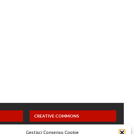
CREATIVE COMMONS
Questa opera è concessa in licenza con i termini
Gestisci Consenso Cookie