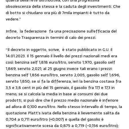
qualità della rete distributiva, con una progressiva
obsolescenza della stessa e la caduta degli investimenti. Che
di botto si chiudano ora più di 7mila impianti è tutto da
vedere.”
Infine, la federazione fa una precisazione sull’efficacia del
decreto Trasparenza in termini di calo dei prezzi.
“Il decreto in oggetto, scrive, è stato pubblicato in G.U. il
14.01.2023. Il 15 gennaio il livello dei prezzi nazionali medi era
così: benzina self 1,818 euro/litro, servito 1,970, gasolio self
1,869, servito 2,021; al 25 giugno invece tali erano i prezzi:
benzina self 1,856 euro/litro, servito 2,005, gasolio self 1,696,
servito 1,850; se si fa la differenza, ieri la benzina costava fra
3,5 e 3,8 cent in più del 15 gennaio, il gasolio fra 17,1 e 17,3 in
meno; se si calcola la media in base ai consumi dei due
prodotti, si può dire che il prezzo medio nazionale è inferiore
ad allora di 0,100 euro/litro. Nello stesso intervallo di tempo, la
quotazione Platt’s ivata della benzina è lievemente salita da
0,704 a 0,711 euro/litro (+0,007) e quella del gasolio è
significativamente scesa da 0,875 a 0,719 (-0,156 euro/litro);