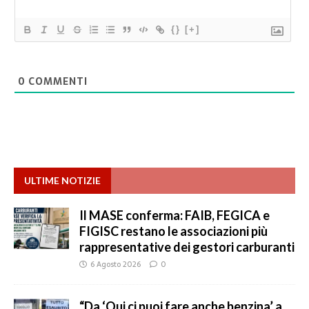
{}
[+]
0
COMMENTI
ULTIME NOTIZIE
Il MASE conferma: FAIB, FEGICA e
FIGISC restano le associazioni più
rappresentative dei gestori carburanti
6 Agosto 2026
0
“Da ‘Qui ci puoi fare anche benzina’ a