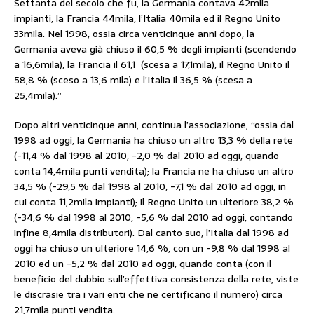
Settanta del secolo che fu, la Germania contava 42mila
impianti, la Francia 44mila, l’Italia 40mila ed il Regno Unito
33mila. Nel 1998, ossia circa venticinque anni dopo, la
Germania aveva già chiuso il 60,5 % degli impianti (scendendo
a 16,6mila), la Francia il 61,1 (scesa a 17,1mila), il Regno Unito il
58,8 % (sceso a 13,6 mila) e l’Italia il 36,5 % (scesa a
25,4mila).”
Dopo altri venticinque anni, continua l’associazione, “ossia dal
1998 ad oggi, la Germania ha chiuso un altro 13,3 % della rete
(-11,4 % dal 1998 al 2010, -2,0 % dal 2010 ad oggi, quando
conta 14,4mila punti vendita); la Francia ne ha chiuso un altro
34,5 % (-29,5 % dal 1998 al 2010, -7,1 % dal 2010 ad oggi, in
cui conta 11,2mila impianti); il Regno Unito un ulteriore 38,2 %
(-34,6 % dal 1998 al 2010, -5,6 % dal 2010 ad oggi, contando
infine 8,4mila distributori). Dal canto suo, l’Italia dal 1998 ad
oggi ha chiuso un ulteriore 14,6 %, con un -9,8 % dal 1998 al
2010 ed un -5,2 % dal 2010 ad oggi, quando conta (con il
beneficio del dubbio sull’effettiva consistenza della rete, viste
le discrasie tra i vari enti che ne certificano il numero) circa
21,7mila punti vendita.