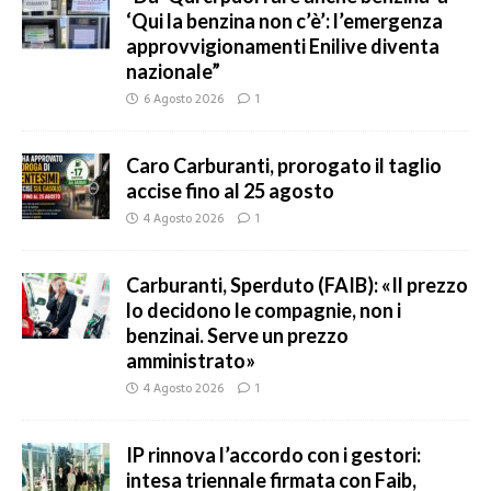
‘Qui la benzina non c’è’: l’emergenza
approvvigionamenti Enilive diventa
nazionale”
6 Agosto 2026
1
Caro Carburanti, prorogato il taglio
accise fino al 25 agosto
4 Agosto 2026
1
Carburanti, Sperduto (FAIB): «Il prezzo
lo decidono le compagnie, non i
benzinai. Serve un prezzo
amministrato»
4 Agosto 2026
1
IP rinnova l’accordo con i gestori:
intesa triennale firmata con Faib,