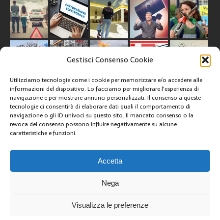
Gestisci Consenso Cookie
Utilizziamo tecnologie come i cookie per memorizzare e/o accedere alle
informazioni del dispositivo. Lo facciamo per migliorare l'esperienza di
navigazione e per mostrare annunci personalizzati. Il consenso a queste
tecnologie ci consentirà di elaborare dati quali il comportamento di
CREATIVE COMMONS
navigazione o gli ID univoci su questo sito. Il mancato consenso o la
revoca del consenso possono influire negativamente su alcune
caratteristiche e funzioni.
Questa opera è concessa in licenza con i termini
CC BY 4.0
ARCHIVI
Accetta
Nega
Visualizza le preferenze