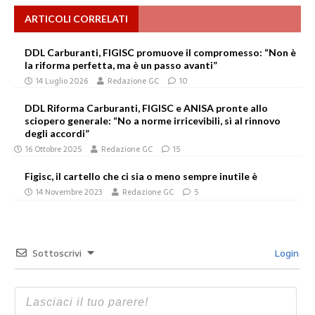
ARTICOLI CORRELATI
DDL Carburanti, FIGISC promuove il compromesso: “Non è
la riforma perfetta, ma è un passo avanti”
14 Luglio 2026
Redazione GC
10
DDL Riforma Carburanti, FIGISC e ANISA pronte allo
sciopero generale: “No a norme irricevibili, sì al rinnovo
degli accordi”
16 Ottobre 2025
Redazione GC
15
Figisc, il cartello che ci sia o meno sempre inutile è
14 Novembre 2023
Redazione GC
5
Sottoscrivi
Login