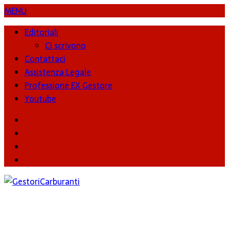
MENU
Editoriali
Ci scrivono
Contattaci
Assistenza Legale
Professione EX Gestore
Youtube
youtube
Facebook
Twitter
Instagram