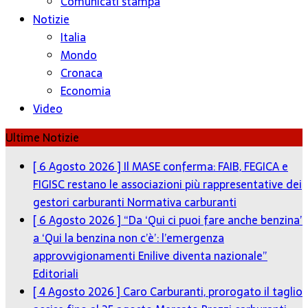
Comunicati stampa
Notizie
Italia
Mondo
Cronaca
Economia
Video
Ultime Notizie
[ 6 Agosto 2026 ]
Il MASE conferma: FAIB, FEGICA e
FIGISC restano le associazioni più rappresentative dei
gestori carburanti
Normativa carburanti
[ 6 Agosto 2026 ]
“Da ‘Qui ci puoi fare anche benzina’
a ‘Qui la benzina non c’è’: l’emergenza
approvvigionamenti Enilive diventa nazionale”
Editoriali
[ 4 Agosto 2026 ]
Caro Carburanti, prorogato il taglio