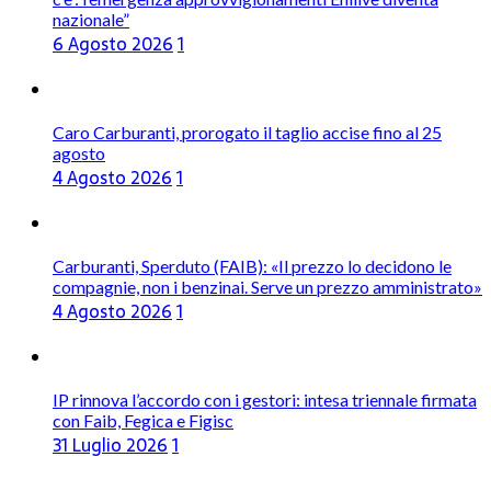
nazionale”
6 Agosto 2026
1
Caro Carburanti, prorogato il taglio accise fino al 25
agosto
4 Agosto 2026
1
Carburanti, Sperduto (FAIB): «Il prezzo lo decidono le
compagnie, non i benzinai. Serve un prezzo amministrato»
4 Agosto 2026
1
IP rinnova l’accordo con i gestori: intesa triennale firmata
con Faib, Fegica e Figisc
31 Luglio 2026
1