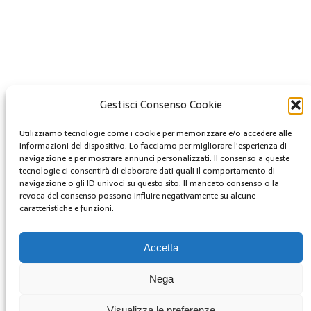
Gestisci Consenso Cookie
Creative Commons
Utilizziamo tecnologie come i cookie per memorizzare e/o accedere alle
Questa opera è concessa in licenza con i termini
informazioni del dispositivo. Lo facciamo per migliorare l'esperienza di
CC BY 4.0
navigazione e per mostrare annunci personalizzati. Il consenso a queste
tecnologie ci consentirà di elaborare dati quali il comportamento di
navigazione o gli ID univoci su questo sito. Il mancato consenso o la
Archivi
revoca del consenso possono influire negativamente su alcune
caratteristiche e funzioni.
Archivi
MENU
Accetta
youtube
Nega
Facebook
Twitter
Visualizza le preferenze