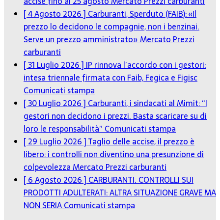
accise fino al 25 agosto
Mercato Prezzi carburanti
[ 4 Agosto 2026 ]
Carburanti, Sperduto (FAIB): «Il
prezzo lo decidono le compagnie, non i benzinai.
Serve un prezzo amministrato»
Mercato Prezzi
carburanti
[ 31 Luglio 2026 ]
IP rinnova l’accordo con i gestori:
intesa triennale firmata con Faib, Fegica e Figisc
Comunicati stampa
[ 30 Luglio 2026 ]
Carburanti, i sindacati al Mimit: “I
gestori non decidono i prezzi. Basta scaricare su di
loro le responsabilità”
Comunicati stampa
[ 29 Luglio 2026 ]
Taglio delle accise, il prezzo è
libero: i controlli non diventino una presunzione di
colpevolezza
Mercato Prezzi carburanti
[ 6 Agosto 2026 ]
CARBURANTI. CONTROLLI SUI
PRODOTTI ADULTERATI: ALTRA SITUAZIONE GRAVE MA
NON SERIA
Comunicati stampa