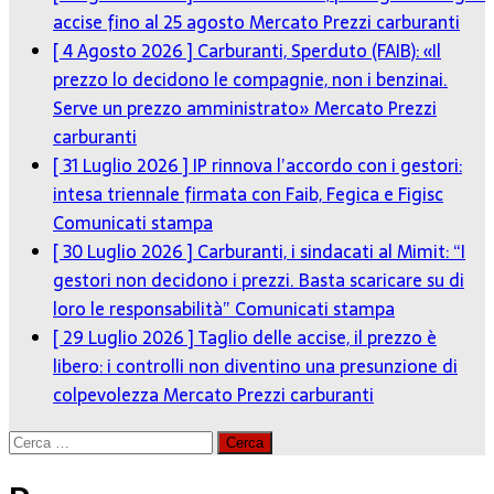
accise fino al 25 agosto
Mercato Prezzi carburanti
[ 4 Agosto 2026 ]
Carburanti, Sperduto (FAIB): «Il
prezzo lo decidono le compagnie, non i benzinai.
Serve un prezzo amministrato»
Mercato Prezzi
carburanti
[ 31 Luglio 2026 ]
IP rinnova l’accordo con i gestori:
intesa triennale firmata con Faib, Fegica e Figisc
Comunicati stampa
[ 30 Luglio 2026 ]
Carburanti, i sindacati al Mimit: “I
gestori non decidono i prezzi. Basta scaricare su di
loro le responsabilità”
Comunicati stampa
[ 29 Luglio 2026 ]
Taglio delle accise, il prezzo è
libero: i controlli non diventino una presunzione di
colpevolezza
Mercato Prezzi carburanti
Ricerca
per: