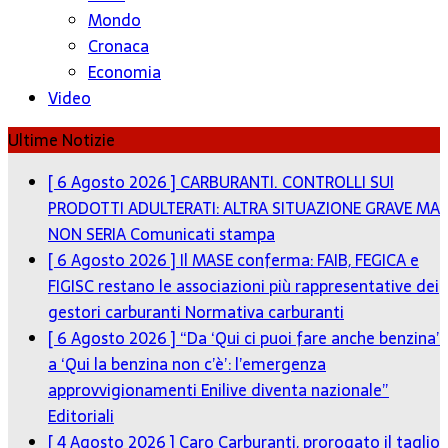
Mondo
Cronaca
Economia
Video
Ultime Notizie
[ 6 Agosto 2026 ]
CARBURANTI. CONTROLLI SUI
PRODOTTI ADULTERATI: ALTRA SITUAZIONE GRAVE MA
NON SERIA
Comunicati stampa
[ 6 Agosto 2026 ]
Il MASE conferma: FAIB, FEGICA e
FIGISC restano le associazioni più rappresentative dei
gestori carburanti
Normativa carburanti
[ 6 Agosto 2026 ]
“Da ‘Qui ci puoi fare anche benzina’
a ‘Qui la benzina non c’è’: l’emergenza
approvvigionamenti Enilive diventa nazionale”
Editoriali
[ 4 Agosto 2026 ]
Caro Carburanti, prorogato il taglio