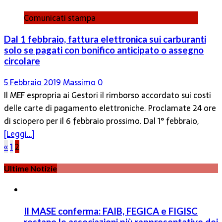
Comunicati stampa
Dal 1 febbraio, fattura elettronica sui carburanti
solo se pagati con bonifico anticipato o assegno
circolare
5 Febbraio 2019
Massimo
0
Il MEF espropria ai Gestori il rimborso accordato sui costi
delle carte di pagamento elettroniche. Proclamate 24 ore
di sciopero per il 6 febbraio prossimo. Dal 1° febbraio,
[Leggi…]
Paginazione
«
1
2
degli
Ultime Notizie
articoli
Il MASE conferma: FAIB, FEGICA e FIGISC
restano le associazioni più rappresentative dei