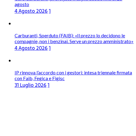
agosto
4 Agosto 2026
1
Carburanti, Sperduto (FAIB): «Il prezzo lo decidono le
compagnie, non i benzinai. Serve un prezzo amministrato»
4 Agosto 2026
1
IP rinnova l’accordo con i gestori: intesa triennale firmata
con Faib, Fegica e Figisc
31 Luglio 2026
1