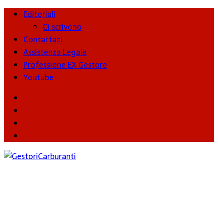
Editoriali
Ci scrivono
Contattaci
Assistenza Legale
Professione EX Gestore
Youtube
youtube
Facebook
Twitter
Instagram