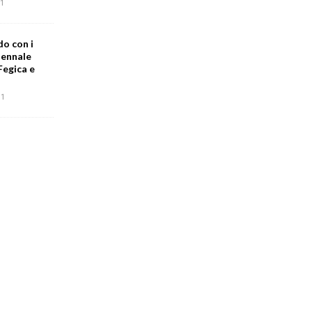
1
do con i
iennale
Fegica e
1