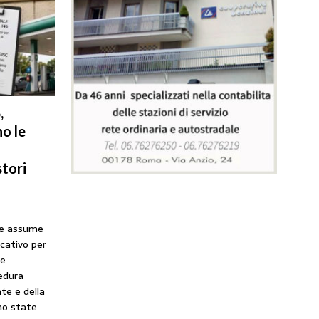
,
o le
tori
he assume
icativo per
ne
cedura
te e della
no state