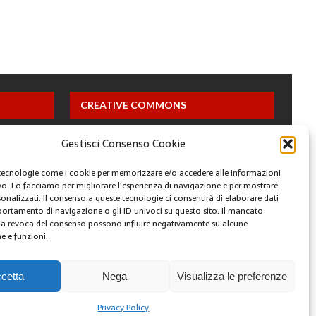
CREATIVE COMMONS
Questa opera è concessa in licenza con i termini
Gestisci Consenso Cookie
CC BY 4.0
tecnologie come i cookie per memorizzare e/o accedere alle informazioni
ivo. Lo facciamo per migliorare l'esperienza di navigazione e per mostrare
ARCHIVI
onalizzati. Il consenso a queste tecnologie ci consentirà di elaborare dati
portamento di navigazione o gli ID univoci su questo sito. Il mancato
a revoca del consenso possono influire negativamente su alcune
he e funzioni.
YOUTUBE
FACEBOOK
TWITTER
INSTAGRAM
cetta
Nega
Visualizza le preferenze
Privacy Policy