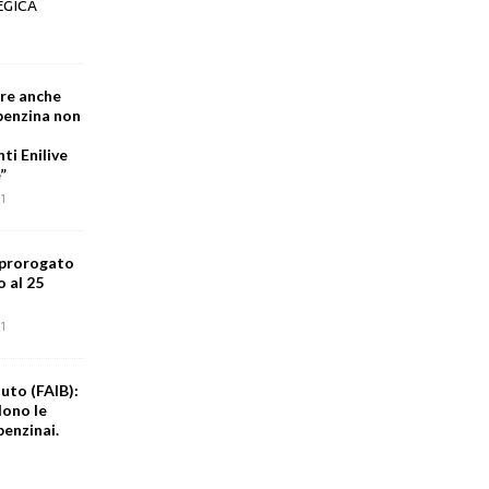
EGICA
are anche
 benzina non
i Enilive
”
1
 prorogato
o al 25
1
uto (FAIB):
dono le
benzinai.