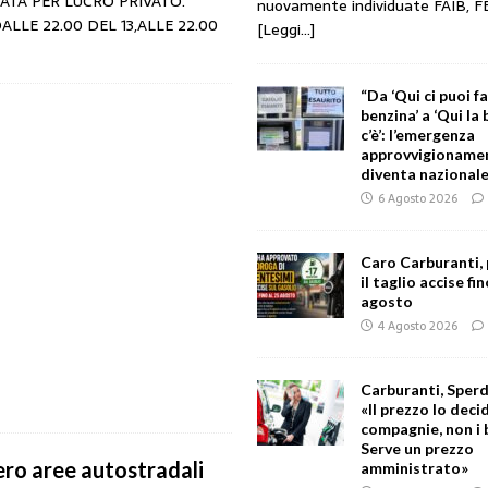
ATA PER LUCRO PRIVATO.
nuovamente individuate FAIB, F
LLE 22.00 DEL 13,ALLE 22.00
[Leggi...]
“Da ‘Qui ci puoi f
benzina’ a ‘Qui la
c’è’: l’emergenza
approvvigionament
diventa nazionale
6 Agosto 2026
Caro Carburanti,
il taglio accise fin
agosto
4 Agosto 2026
Carburanti, Sperd
«Il prezzo lo deci
compagnie, non i 
Serve un prezzo
ero aree autostradali
amministrato»