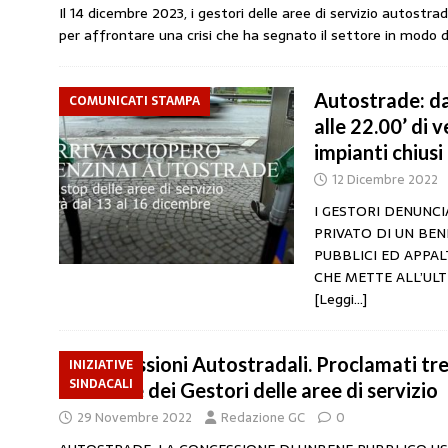
Il 14 dicembre 2023, i gestori delle aree di servizio autostrad
amministrato»
MERCATO PREZZI CARB
per affrontare una crisi che ha segnato il settore in modo 
[ 31 Luglio 2026 ]
IP rinnova l’accordo con 
STAMPA
Autostrade: da
COMUNICATI STAMPA
[ 30 Luglio 2026 ]
Carburanti, i sindacati a
alle 22.00’ di 
impianti chiusi 
responsabilità”
COMUNICATI STAMPA
12 Dicembre 2022
[ 29 Luglio 2026 ]
Taglio delle accise, il p
I GESTORI DENUNCI
MERCATO PREZZI CARBURANTI
PRIVATO DI UN BEN
PUBBLICI ED APPAL
[ 6 Agosto 2026 ]
CARBURANTI. CONTROLL
CHE METTE ALL’ULT
COMUNICATI STAMPA
[Leggi…]
Concessioni Autostradali. Proclamati tre 
INIZIATIVE
SINDACALI
dicembre dei Gestori delle aree di servizio
29 Novembre 2022
Redazione GC
0