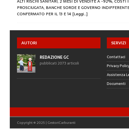
ALTI RISCHI SANITARI, 2 MESI DI VENDITE A -92%, COSTI I
PROSCIUGATA, BANCHE SORDE E GOVERNO INDIFFERENTE.
CONFERMATO PER IL 13 E 14
[Leggi…]
AUTORI
SERVIZI
Contattaci
REDAZIONE GC
pubblicati 2073 articoli
Privacy Polic
Assistenza L
Documenti
Copyright © 2025 | GestoriCarburanti