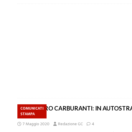
SCIOPERO CARBURANTI: IN AUTOSTR
COMUNICATI
STAMPA
STREMO
7 Maggio 2020
Redazione GC
4