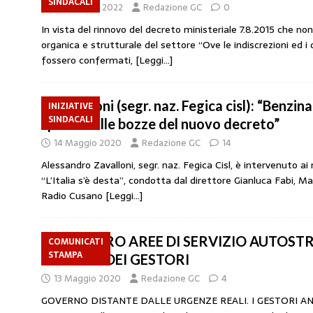
SINDACALI
17 Ottobre 2022
Redazione GC
0
In vista del rinnovo del decreto ministeriale 7.8.2015 che n
organica e strutturale del settore “Ove le indiscrezioni ed i 
fossero confermati,
[Leggi…]
Zavalloni (segr. naz. Fegica cisl): “Benz
INIZIATIVE
SINDACALI
spariti dalle bozze del nuovo decreto”
14 Maggio 2020
Redazione GC
14
Alessandro Zavalloni, segr. naz. Fegica Cisl, è intervenuto ai
“L’Italia s’è desta”, condotta dal direttore Gianluca Fabi, Ma
Radio Cusano
[Leggi…]
SCIOPERO AREE DI SERVIZIO AUTOSTR
COMUNICATI
STAMPA
DELL’87% DEI GESTORI
13 Maggio 2020
Redazione GC
4
GOVERNO DISTANTE DALLE URGENZE REALI. I GESTORI AN