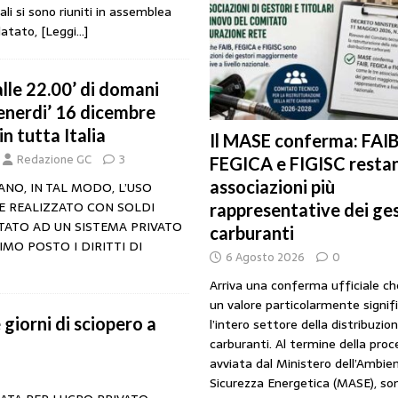
ali si sono riuniti in assemblea
URANTI
datato,
[Leggi…]
i gestori: intesa triennale firmata con Faib, Fegica e Figisc
COMUNICATI
lle 22.00’ di domani
l Mimit: “I gestori non decidono i prezzi. Basta scaricare su di loro le
venerdi’ 16 dicembre
in tutta Italia
Il MASE conferma: FAIB
Redazione GC
3
FEGICA e FIGISC restan
rezzo è libero: i controlli non diventino una presunzione di colpevolezza
associazioni più
ANO, IN TAL MODO, L’USO
E REALIZZATO CON SOLDI
rappresentative dei ges
TATO AD UN SISTEMA PRIVATO
I SUI PRODOTTI ADULTERATI: ALTRA SITUAZIONE GRAVE MA NON SERIA
carburanti
IMO POSTO I DIRITTI DI
6 Agosto 2026
0
Arriva una conferma ufficiale c
un valore particolarmente signif
giorni di sciopero a
l’intero settore della distribuzio
carburanti. Al termine della pro
avviata dal Ministero dell’Ambien
Sicurezza Energetica (MASE), so