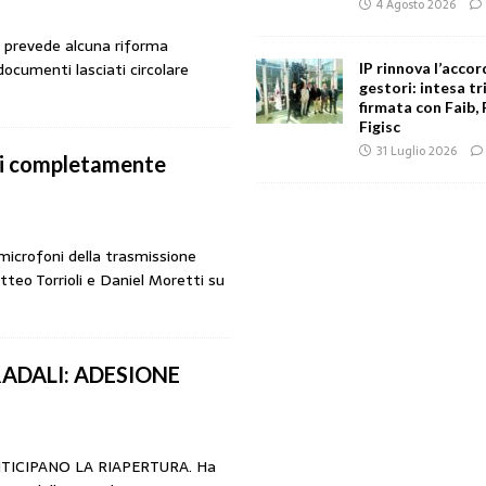
4 Agosto 2026
on prevede alcuna riforma
documenti lasciati circolare
IP rinnova l’accor
gestori: intesa tr
firmata con Faib, 
Figisc
31 Luglio 2026
inai completamente
 microfoni della trasmissione
tteo Torrioli e Daniel Moretti su
ADALI: ADESIONE
TICIPANO LA RIAPERTURA. Ha