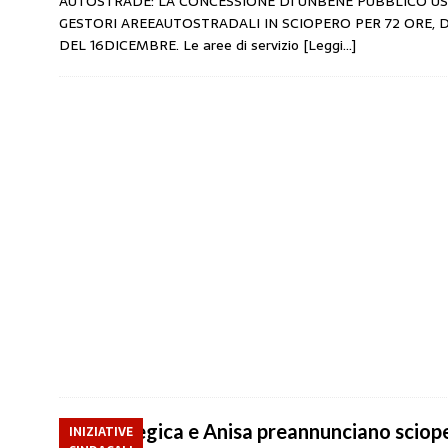
AUTOSTRADE: LA CONCESSIONE DI UNBENE PUBBLICO US
GESTORI AREEAUTOSTRADALI IN SCIOPERO PER 72 ORE, DA
DEL 16DICEMBRE. Le aree di servizio
[Leggi…]
Faib, Fegica e Anisa preannunciano sciop
INIZIATIVE