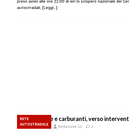
preso avvio alle ore 22.00 di ieri lo sciopero nazionale dei Ges
autostradali,
[Leggi…]
Autostrade e carburanti, verso intervent
RETE
AUTOSTRADALE
12 Maggio 2020
Redazione GC
2