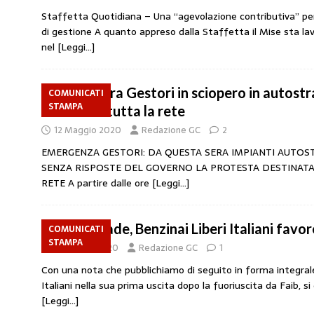
Staffetta Quotidiana – Una “agevolazione contributiva” pe
di gestione A quanto appreso dalla Staffetta il Mise sta lav
nel
[Leggi…]
Da stasera Gestori in sciopero in autostr
COMUNICATI
STAMPA
estende a tutta la rete
12 Maggio 2020
Redazione GC
2
EMERGENZA GESTORI: DA QUESTA SERA IMPIANTI AUTOST
SENZA RISPOSTE DEL GOVERNO LA PROTESTA DESTINATA
RETE A partire dalle ore
[Leggi…]
Autostrade, Benzinai Liberi Italiani favor
COMUNICATI
STAMPA
8 Maggio 2020
Redazione GC
1
Con una nota che pubblichiamo di seguito in forma integrale,
Italiani nella sua prima uscita dopo la fuoriuscita da Faib, s
[Leggi…]