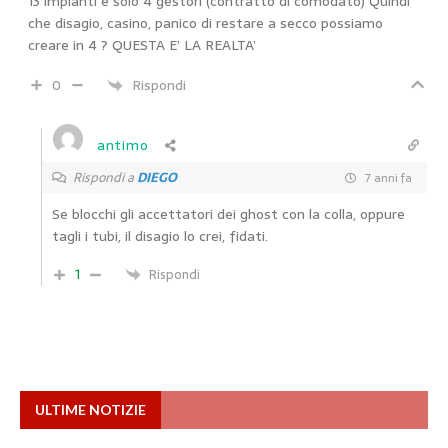
13 impianti e solo 4 gestori (contratto di comodato) Quindi
che disagio, casino, panico di restare a secco possiamo
creare in 4 ? QUESTA E’ LA REALTA’
0
Rispondi
antimo
Rispondi a
DIEGO
7 anni fa
Se blocchi gli accettatori dei ghost con la colla, oppure
tagli i tubi, il disagio lo crei, fidati.
1
Rispondi
ULTIME NOTIZIE