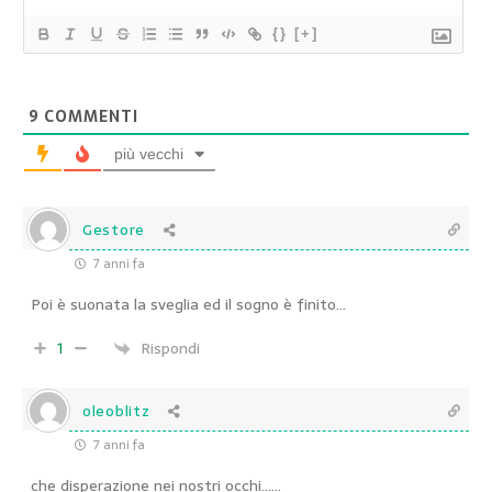
{}
[+]
9
COMMENTI
più vecchi
Gestore
7 anni fa
Poi è suonata la sveglia ed il sogno è finito…
1
Rispondi
oleoblitz
7 anni fa
che disperazione nei nostri occhi……