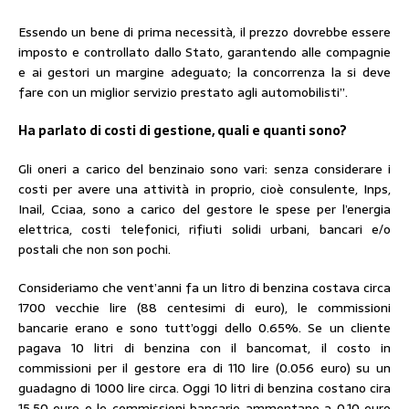
Essendo un bene di prima necessità, il prezzo dovrebbe essere
imposto e controllato dallo Stato, garantendo alle compagnie
e ai gestori un margine adeguato; la concorrenza la si deve
fare con un miglior servizio prestato agli automobilisti”.
Ha parlato di costi di gestione, quali e quanti sono?
Gli oneri a carico del benzinaio sono vari: senza considerare i
costi per avere una attività in proprio, cioè consulente, Inps,
Inail, Cciaa, sono a carico del gestore le spese per l’energia
elettrica, costi telefonici, rifiuti solidi urbani, bancari e/o
postali che non son pochi.
Consideriamo che vent’anni fa un litro di benzina costava circa
1700 vecchie lire (88 centesimi di euro), le commissioni
bancarie erano e sono tutt’oggi dello 0.65%. Se un cliente
pagava 10 litri di benzina con il bancomat, il costo in
commissioni per il gestore era di 110 lire (0.056 euro) su un
guadagno di 1000 lire circa. Oggi 10 litri di benzina costano cira
15.50 euro e le commissioni bancarie ammontano a 0.10 euro