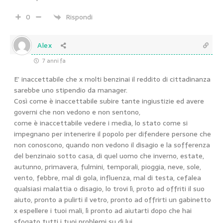
0
Rispondi
Alex
7 anni fa
E’ inaccettabile che x molti benzinai il reddito di cittadinanza
sarebbe uno stipendio da manager.
Così come è inaccettabile subire tante ingiustizie ed avere
governi che non vedono e non sentono,
come è inaccettabile vedere i media, lo stato come si
impegnano per intenerire il popolo per difendere persone che
non conoscono, quando non vedono il disagio e la sofferenza
del benzinaio sotto casa, di quel uomo che inverno, estate,
autunno, primavera, fulmini, temporali, pioggia, neve, sole,
vento, febbre, mal di gola, influenza, mal di testa, cefalea
qualsiasi malattia o disagio, lo trovi lì, proto ad offriti il suo
aiuto, pronto a pulirti il vetro, pronto ad offrirti un gabinetto
x espellere i tuoi mali, lì pronto ad aiutarti dopo che hai
sfogato tutti i tuoi problemi su di lui,