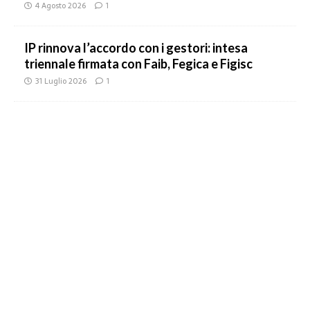
4 Agosto 2026
1
IP rinnova l’accordo con i gestori: intesa
triennale firmata con Faib, Fegica e Figisc
31 Luglio 2026
1