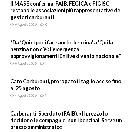
Il MASE conferma: FAIB, FEGICA e FIGISC
restano le associazioni più rappresentative dei
gestori carburanti
6 Agosto 2026
0
“Da ‘Qui ci puoi fare anche benzina’ a ‘Qui la
benzina non c’è’: l’emergenza
approvvigionamenti Enilive diventa nazionale”
6 Agosto 2026
1
Caro Carburanti, prorogato il taglio accise fino
al 25 agosto
4 Agosto 2026
1
Carburanti, Sperduto (FAIB): «Il prezzo lo
decidono le compagnie, non i benzinai. Serve un
prezzo amministrato»