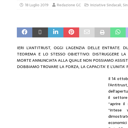
18 Luglio 2019
Redazione GC
Iniziative Sindacali
,
Si
responsabilità”
COMUNICATI STAMPA
[ 29 Luglio 2026 ]
Taglio delle accise, il p
MERCATO PREZZI CARBURANTI
[ 29 Luglio 2026 ]
Enilive accelera gli utili
PETROLIFERE
IERI L’ANTITRUST, OGGI L’AGENZIA DELLE ENTRATE.
TEOREMA E LO STESSO OBIETTIVO: DISTRUGGERE LA 
[ 27 Luglio 2026 ]
Taglio accise, il Cdm app
MORTE ANNUNCIATA ALLA QUALE NON POSSIAMO ASSISTE
MERCATO PREZZI CARBURANTI
DOBBIAMO TROVARE LA FORZA, LA CAPACITA’ E L’UNITA’ 
[ 6 Agosto 2026 ]
“Da ‘Qui ci puoi fare an
Il 14 otto
Enilive diventa nazionale”
EDITORIALI
l’Antitrus
dell’apert
il settore
“aprire i
“intese v
dimostrat
economici