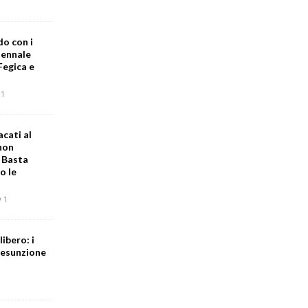
do con i
iennale
Fegica e
1
acati al
 non
. Basta
o le
1
libero: i
resunzione