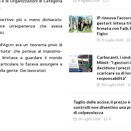
a e le Organizzazioni di Categoria
4 Agosto 2026
1
.
IP rinnova l’accor
iettivo più o meno dichiarato:
gestori: intesa tr
pere un’esperienza che aveva
firmata con Faib, 
ci.
Figisc
31 Luglio 2026
all’Agcm era un teorema privo di
ituita” che poteva al massimo-
 si limitava a guardare il mondo
Carburanti, i sind
Mimit: “I gestori
articolare, lo faceva assurgere a
decidono i prezzi
lla gente. Dei lavoratori.
scaricare su di lor
responsabilità”
30 Luglio 2026
Taglio delle accise, il prezzo è 
controlli non diventino una p
di colpevolezza
29 Luglio 2026
9