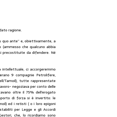
dato ragione.
us quo ante” e, obiettivamente, a
uto (ammesso che qualcuno abbia
i precostituite da difendere. Né
à intellettuale, ci accorgeremmo
c’erano 9 compagnie Petrolifere,
hell/Tamoil), tutte rappresentate
 lavoro- negoziava per conto delle
avano oltre il 75% dell’erogato
pporto di forza si è invertito: le
l) ed i retisti ( o i loro epigoni
stabiliti per Legge e gli Accordi
Gestori, che, lo ricordiamo sono