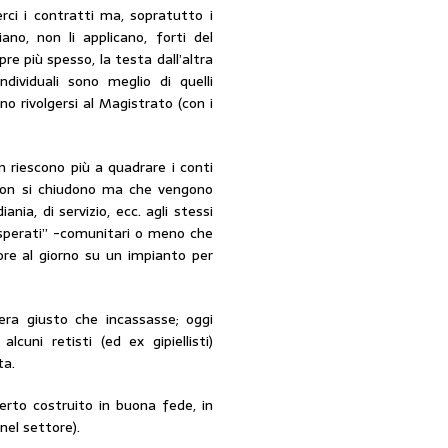
erci i contratti ma, sopratutto i
no, non li applicano, forti del
e più spesso, la testa dall’altra
dividuali sono meglio di quelli
vono rivolgersi al Magistrato (con i
n riescono più a quadrare i conti
 non si chiudono ma che vengono
nia, di servizio, ecc. agli stessi
isperati” -comunitari o meno che
 ore al giorno su un impianto per
 era giusto che incassasse; oggi
alcuni retisti (ed ex gipiellisti)
ta.
certo costruito in buona fede, in
nel settore).