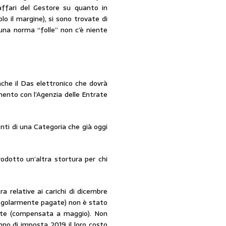
affari del Gestore su quanto in
lo il margine), si sono trovate di
 una norma “folle” non c’è niente
nche il Das elettronico che dovrà
mento con l’Agenzia delle Entrate
ti di una Categoria che già oggi
odotto un’altra stortura per chi
a relative ai carichi di dicembre
regolarmente pagate) non è stato
rante (compensata a maggio). Non
anno di imposta 2019 il loro costo