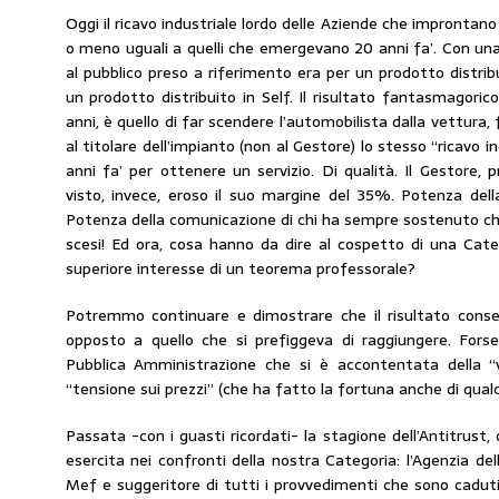
Oggi il ricavo industriale lordo delle Aziende che improntano i
o meno uguali a quelli che emergevano 20 anni fa’. Con una d
al pubblico preso a riferimento era per un prodotto distribu
un prodotto distribuito in Self. Il risultato fantasmagori
anni, è quello di far scendere l’automobilista dalla vettura
al titolare dell’impianto (non al Gestore) lo stesso “ricavo
anni fa’ per ottenere un servizio. Di qualità. Il Gestore, 
visto, invece, eroso il suo margine del 35%. Potenza della c
Potenza della comunicazione di chi ha sempre sostenuto che
scesi! Ed ora, cosa hanno da dire al cospetto di una Cat
superiore interesse di un teorema professorale?
Potremmo continuare e dimostrare che il risultato cons
opposto a quello che si prefiggeva di raggiungere. Forse
Pubblica Amministrazione che si è accontentata della “v
“tensione sui prezzi” (che ha fatto la fortuna anche di qualc
Passata -con i guasti ricordati- la stagione dell’Antitrust,
esercita nei confronti della nostra Categoria: l’Agenzia del
Mef e suggeritore di tutti i provvedimenti che sono caduti