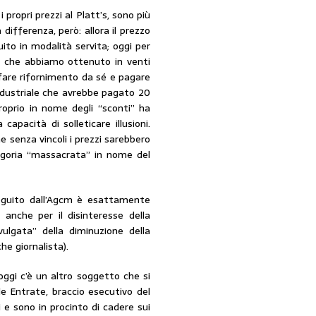
 propri prezzi al Platt’s, sono più
ifferenza, però: allora il prezzo
ito in modalità servita; oggi per
co che abbiamo ottenuto in venti
, fare rifornimento da sé e pagare
 industriale che avrebbe pagato 20
proprio in nome degli “sconti” ha
apacità di solleticare illusioni.
 senza vincoli i prezzi sarebbero
egoria “massacrata” in nome del
eguito dall’Agcm è esattamente
 anche per il disinteresse della
ulgata” della diminuzione della
he giornalista).
 oggi c’è un altro soggetto che si
le Entrate, braccio esecutivo del
 e sono in procinto di cadere sui