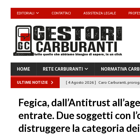
EDITORIALI
CONTATTACI
ASSISTENZA LEGALE
PROFES
HOME
RETE CARBURANTI
NORMATIVA CARB
ULTIME NOTIZIE
[ 4 Agosto 2026 ]
Caro Carburanti, proroga
[ 4 Agosto 2026 ]
Carburanti, Sperduto (FA
Fegica, dall’Antitrust all’ag
amministrato»
MERCATO PREZZI CARB
entrate. Due soggetti con l’
[ 31 Luglio 2026 ]
IP rinnova l’accordo con 
distruggere la categoria de
STAMPA
[ 30 Luglio 2026 ]
Carburanti, i sindacati a