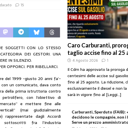
ndacato
15
rezzo è libero: i controlli non diventino una presunzione di colpevolezza
: profitti più che raddoppiati mentre cresce la rete carburanti
COMPAGNIE
Caro Carburanti, prorog
 DUE SOGGETTI CON LO STESSO
taglio accise fino al 25
CATEGORIA DEI GESTORI. UNA
rova il decreto: sconto di 17 centesimi solo sul diesel fino al 6 agosto
RE IN SILENZIO.
4 Agosto 2026
1
PER OPPORCI. PER RIBELLARCI.
Il Cdm ha approvato la proroga d
che benzina’ a ‘Qui la benzina non c’è’: l’emergenza approvvigionamenti
centesimi delle accise sul gasolio
bre del 1999 -giusto 20 anni fa’-
fino al 25 agosto. La riduzione, 
t, con un comunicato, dava conto
esclusivamente il diesel e non la
ura della prima istruttoria contro
sarà in vigore fino al
[Leggi...]
 petrolifero, con l’obiettivo di
l mercato” e mettere fine alle
erticali” (mai giudizialmente
Carburanti, Sperduto (FAIB): «
e) rappresentate dagli Accordi
decidono le compagnie, non i 
 sottoscritti fra l’Industria
Serve un prezzo amministrat