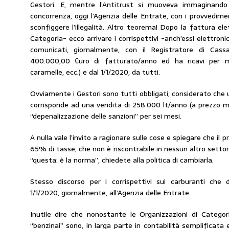
Gestori. E, mentre l’Antitrust si muoveva immaginando 
concorrenza, oggi l’Agenzia delle Entrate, con i provvedime
sconfiggere l’illegalità. Altro teorema! Dopo la fattura el
Categoria- ecco arrivare i corrispettivi -anch’essi elettron
comunicati, giornalmente, con il Registratore di Cass
400.000,00 €uro di fatturato/anno ed ha ricavi per mer
caramelle, ecc.) e dal 1/1/2020, da tutti.
Ovviamente i Gestori sono tutti obbligati, considerato che
corrisponde ad una vendita di 258.000 lt/anno (a prezzo med
“depenalizzazione delle sanzioni” per sei mesi.
A nulla vale l’invito a ragionare sulle cose e spiegare che il 
65% di tasse, che non è riscontrabile in nessun altro settor
“questa: è la norma”, chiedete alla politica di cambiarla.
Stesso discorso per i corrispettivi sui carburanti che
1/1/2020, giornalmente, all’Agenzia delle Entrate.
Inutile dire che nonostante le Organizzazioni di Catego
“benzinai” sono, in larga parte in contabilità semplificata 