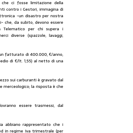
che ci fosse limitazione della
nti contro i Gestori, immagina di
ettronica -un disastro per nostra
ici- che, da subito, devono essere
a Telematico per chi supera i
ci diverse (spazzole, lavaggi,
 un fatturato di 400.000, €/anno,
io di €/lt. 1,55) al netto di una
prezzo sui carburanti è gravato dal
e merceologico; la risposta è che
 dovranno essere trasmessi, dal
ria abbiano rappresentato che i
ed in regime Iva trimestrale (per