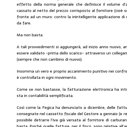
effetto della norma generale che definisce il volume d’
cassato al netto del prezzo corrisposto al fornitore (cioè so
fronte ad un muro: contro la inintelligente applicazione di
da fare.
Ma non basta.
A tali provvedimenti si aggiungerà, ad inizio anno nuovo, a
essere validato -prima dello scarico- attraverso un collega
(sempre che non cambino di nuovo).
Insomma un vero e proprio accanimento punitivo nei confron
è controllata in ogni movimento.
Come se non bastasse, la fatturazione elettronica ha intr
sta in contabilità semplificata.
Così come la Fegica ha denunciato a dicembre, delle fattur
consegnate nel cassetto fiscale del Gestore a gennaio (e 
possibile detrarre l’Iva già versata al fornitore di carbu
basta. Poiché quelle fatture, per il fisco, sono relative all’