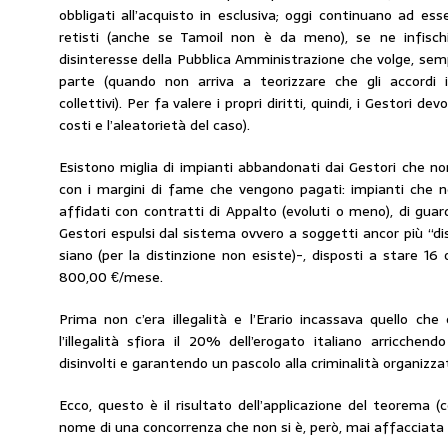
obbligati all’acquisto in esclusiva; oggi continuano ad ess
retisti (anche se Tamoil non è da meno), se ne infischia
disinteresse della Pubblica Amministrazione che volge, sempr
parte (quando non arriva a teorizzare che gli accordi in
collettivi). Per fa valere i propri diritti, quindi, i Gestori de
costi e l’aleatorietà del caso).
Esistono miglia di impianti abbandonati dai Gestori che no
con i margini di fame che vengono pagati: impianti che
affidati con contratti di Appalto (evoluti o meno), di guardia
Gestori espulsi dal sistema ovvero a soggetti ancor più “d
siano (per la distinzione non esiste)-, disposti a stare 16
800,00 €/mese.
Prima non c’era illegalità e l’Erario incassava quello che
l’illegalità sfiora il 20% dell’erogato italiano arricchendo 
disinvolti e garantendo un pascolo alla criminalità organizza
Ecco, questo è il risultato dell’applicazione del teorema (
nome di una concorrenza che non si è, però, mai affacciata 