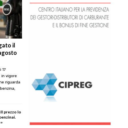
ato il
 agosto
i 17
 in vigore
che riguarda
 benzina,
Il prezzo lo
benzinai.
o»