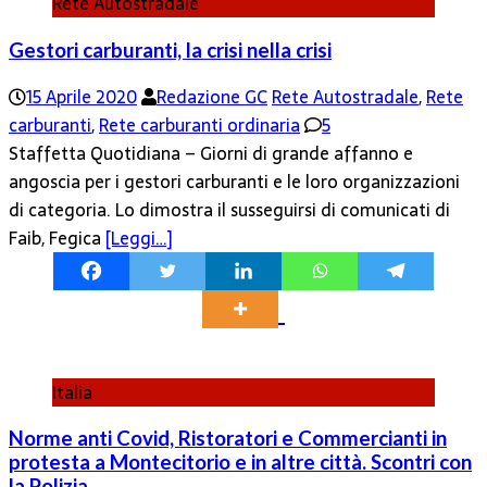
Rete Autostradale
Gestori carburanti, la crisi nella crisi
15 Aprile 2020
Redazione GC
Rete Autostradale
,
Rete
carburanti
,
Rete carburanti ordinaria
5
Staffetta Quotidiana – Giorni di grande affanno e
angoscia per i gestori carburanti e le loro organizzazioni
di categoria. Lo dimostra il susseguirsi di comunicati di
Faib, Fegica
[Leggi…]
Italia
Norme anti Covid, Ristoratori e Commercianti in
protesta a Montecitorio e in altre città. Scontri con
la Polizia