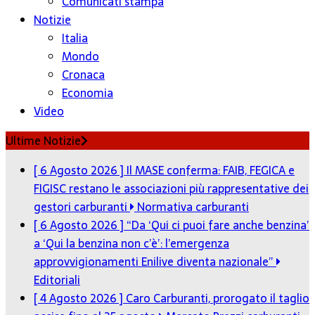
Comunicati stampa
Notizie
Italia
Mondo
Cronaca
Economia
Video
Ultime Notizie
[ 6 Agosto 2026 ]
Il MASE conferma: FAIB, FEGICA e
FIGISC restano le associazioni più rappresentative dei
gestori carburanti
Normativa carburanti
[ 6 Agosto 2026 ]
“Da ‘Qui ci puoi fare anche benzina’
a ‘Qui la benzina non c’è’: l’emergenza
approvvigionamenti Enilive diventa nazionale”
Editoriali
[ 4 Agosto 2026 ]
Caro Carburanti, prorogato il taglio