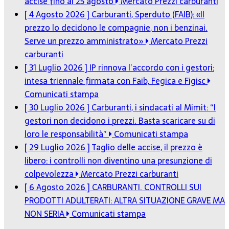
accise fino al 25 agosto
Mercato Prezzi carburanti
[ 4 Agosto 2026 ]
Carburanti, Sperduto (FAIB): «Il
prezzo lo decidono le compagnie, non i benzinai.
Serve un prezzo amministrato»
Mercato Prezzi
carburanti
[ 31 Luglio 2026 ]
IP rinnova l’accordo con i gestori:
intesa triennale firmata con Faib, Fegica e Figisc
Comunicati stampa
[ 30 Luglio 2026 ]
Carburanti, i sindacati al Mimit: “I
gestori non decidono i prezzi. Basta scaricare su di
loro le responsabilità”
Comunicati stampa
[ 29 Luglio 2026 ]
Taglio delle accise, il prezzo è
libero: i controlli non diventino una presunzione di
colpevolezza
Mercato Prezzi carburanti
[ 6 Agosto 2026 ]
CARBURANTI. CONTROLLI SUI
PRODOTTI ADULTERATI: ALTRA SITUAZIONE GRAVE MA
NON SERIA
Comunicati stampa