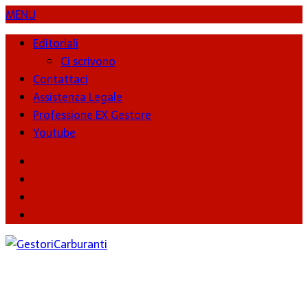
MENU
Editoriali
Ci scrivono
Contattaci
Assistenza Legale
Professione EX Gestore
Youtube
youtube
Facebook
Twitter
Instagram