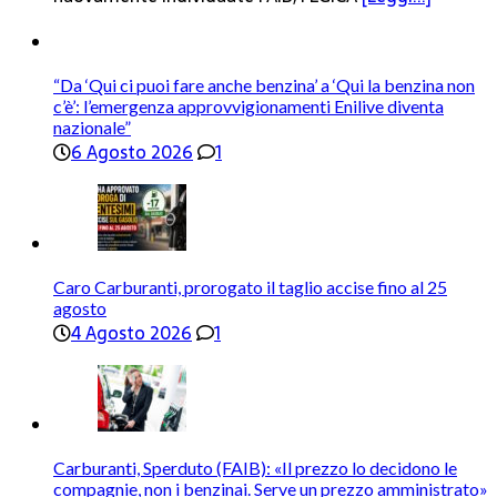
“Da ‘Qui ci puoi fare anche benzina’ a ‘Qui la benzina non
c’è’: l’emergenza approvvigionamenti Enilive diventa
nazionale”
6 Agosto 2026
1
Caro Carburanti, prorogato il taglio accise fino al 25
agosto
4 Agosto 2026
1
Carburanti, Sperduto (FAIB): «Il prezzo lo decidono le
compagnie, non i benzinai. Serve un prezzo amministrato»