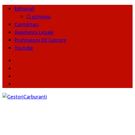
Editoriali
Ci scrivono
Contattaci
Assistenza Legale
Professione EX Gestore
Youtube
youtube
Facebook
Twitter
Instagram