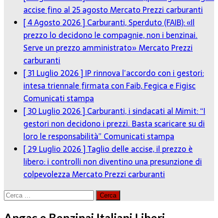
accise fino al 25 agosto
Mercato Prezzi carburanti
[ 4 Agosto 2026 ]
Carburanti, Sperduto (FAIB): «Il
prezzo lo decidono le compagnie, non i benzinai.
Serve un prezzo amministrato»
Mercato Prezzi
carburanti
[ 31 Luglio 2026 ]
IP rinnova l’accordo con i gestori:
intesa triennale firmata con Faib, Fegica e Figisc
Comunicati stampa
[ 30 Luglio 2026 ]
Carburanti, i sindacati al Mimit: “I
gestori non decidono i prezzi. Basta scaricare su di
loro le responsabilità”
Comunicati stampa
[ 29 Luglio 2026 ]
Taglio delle accise, il prezzo è
libero: i controlli non diventino una presunzione di
colpevolezza
Mercato Prezzi carburanti
Ricerca
per:
Angac e Benzinai Italiani Liberi