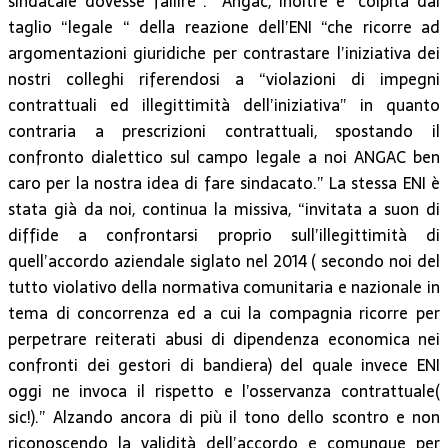
sindacale dovesse fallire”. Angac, inoltre è “colpita dal
taglio “legale “ de
lla reazione dell’ENI “che ricorre ad
argomentazioni giuridiche per contrastare l’iniziativa dei
nostri colleghi riferendosi a “violazioni di impegni
contrattuali ed illegittimità dell’iniziativa” in quanto
contraria a prescrizioni contrattuali, spostando il
confronto dialettico sul campo legale a noi ANGAC ben
caro per la nostra idea di fare sindacato.” La stessa ENI è
stata già da noi, continua la missiva, “invitata a suon di
diffide a confrontarsi proprio sull’illegittimità di
quell’accordo aziendale siglato nel 2014 ( secondo noi del
tutto violativo della normativa comunitaria e nazionale in
tema di concorrenza ed a cui la compagnia ricorre per
perpetrare reiterati abusi di dipendenza economica nei
confronti dei gestori di bandiera) del quale invece ENI
oggi ne invoca il rispetto e l’osservanza contrattuale(
sic!).” Alzando ancora di più il tono dello scontro e non
riconoscendo la validità dell’accordo e comunque per