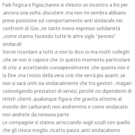
Faib Fegica e Figisc,hanno si chiesto un incontro a Eni per
,ancora una volta ,discutere ,ma non mi sembra abbiano
preso posizione sul comportamento anti sindacale nei
confronti di Gisc ,ne tanto meno espresso solidarietà
,,come stanno facendo tutte le altre sigle “peones”
sindacali
Vorrei ricordare a tutti ,e non lo dico io ma molti colleghi
,che se non si capisce che ,in questo momento particolare
di crisi ,e accettando consapevolmente ,che questa non è
la fine ,ma l inizio della vera crisi che verrà piu avanti ,se
non si sarà uniti sia sindacalmente che tra gestori , magari
coinvolgendo prestatori di servizi, perchè no dipendenti di
retisti ,clienti ,qualunque figura che gravita attorno al
mondo dei carburanti non andremmo e come sindacato
non andrete da nessuna parte
Le compagnie si stanno arroccando sugli scudi con quello
che gli riesce meglio ,ricatto paura ,anti sindacalismo