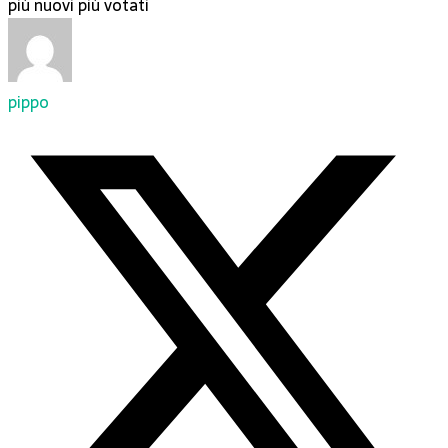
più nuovi
più votati
pippo