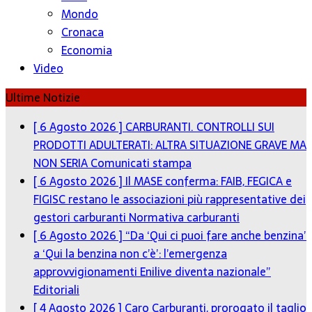
Mondo
Cronaca
Economia
Video
Ultime Notizie
[ 6 Agosto 2026 ]
CARBURANTI. CONTROLLI SUI
PRODOTTI ADULTERATI: ALTRA SITUAZIONE GRAVE MA
NON SERIA
Comunicati stampa
[ 6 Agosto 2026 ]
Il MASE conferma: FAIB, FEGICA e
FIGISC restano le associazioni più rappresentative dei
gestori carburanti
Normativa carburanti
[ 6 Agosto 2026 ]
“Da ‘Qui ci puoi fare anche benzina’
a ‘Qui la benzina non c’è’: l’emergenza
approvvigionamenti Enilive diventa nazionale”
Editoriali
[ 4 Agosto 2026 ]
Caro Carburanti, prorogato il taglio