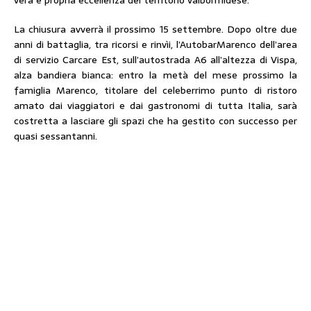
vera e propria eccellenza del territorio valbormidese.
La chiusura avverrà il prossimo 15 settembre. Dopo oltre due
anni di battaglia, tra ricorsi e rinvìi, l’AutobarMarenco dell’area
di servizio Carcare Est, sull’autostrada A6 all’altezza di Vispa,
alza bandiera bianca: entro la metà del mese prossimo la
famiglia Marenco, titolare del celeberrimo punto di ristoro
amato dai viaggiatori e dai gastronomi di tutta Italia, sarà
costretta a lasciare gli spazi che ha gestito con successo per
quasi sessantanni.