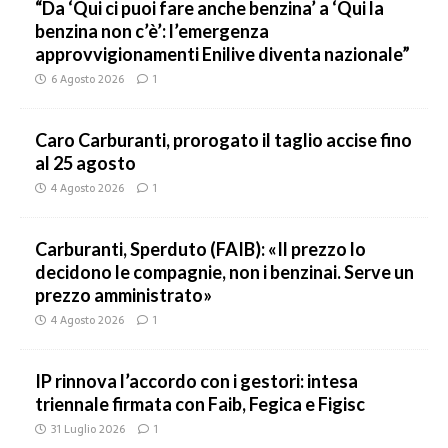
“Da ‘Qui ci puoi fare anche benzina’ a ‘Qui la
benzina non c’è’: l’emergenza
approvvigionamenti Enilive diventa nazionale”
6 Agosto 2026
1
Caro Carburanti, prorogato il taglio accise fino
al 25 agosto
4 Agosto 2026
1
Carburanti, Sperduto (FAIB): «Il prezzo lo
decidono le compagnie, non i benzinai. Serve un
prezzo amministrato»
4 Agosto 2026
1
IP rinnova l’accordo con i gestori: intesa
triennale firmata con Faib, Fegica e Figisc
31 Luglio 2026
1