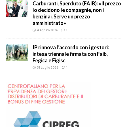
Carburanti, Sperduto (FAIB): «Il prezzo
lo decidono le compagnie, non i
benzinai. Serve un prezzo
amministrato»
4 Agosto 2026
1
IP rinnova l’accordo con i gestori:
intesa triennale firmata con Faib,
Fegica e Figisc
31 Luglio 2026
1