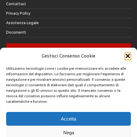
Contattaci
Privacy Policy
Assistenza Legale
Documenti
GALLERY
Gestisci Consenso Cookie
Utilizziamo tecnologie come i cookie per memorizzare e/o accedere alle
informazioni del dispositivo. Lo facciamo per migliorare l'esperienza di
navigazione e per mostrare annunci personalizzati. Il consenso a queste
tecnologie ci consentirà di elaborare dati quali il comportamento di
CREATIVE COMMONS
navigazione o gli ID univoci su questo sito. Il mancato consenso o la
revoca del consenso possono influire negativamente su alcune
caratteristiche e funzioni.
Questa opera è concessa in licenza con i termini
CC BY 4.0
ARCHIVI
Accetta
Nega