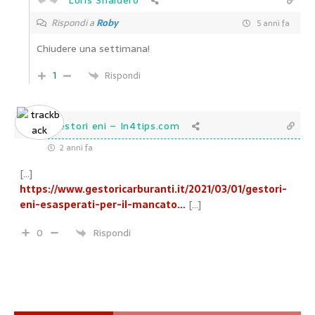
Loris Snaidero
Rispondi a
Roby
5 anni fa
Chiudere una settimana!
1
Rispondi
gestori eni – In4tips.com
2 anni fa
[…]
https://www.gestoricarburanti.it/2021/03/01/gestori-
eni-esasperati-per-il-mancato…
[…]
0
Rispondi