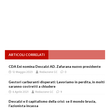
ARTICOLI CORRELATI
CDA Eni nomina Descalzi AD. Zafarana nuovo presidente
12 Maggio 2023
Redazione GC
0
Gestori carburanti disperati: Lavoriamo in perdita, in molti
saranno costretti a chiudere
6 Aprile 2021
Redazione GC
9
Descalzi e il capitalismo della crisi: se il mondo brucia,
l’azionista incassa