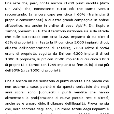
Una rete che, però, conta ancora 21.700 punti vendita (dato
UP 2019) che, nonostante tutto ciò che siamo venuti
raccontando, fa ancora capo per circa il 60% (tra impianti
propri e convenzionati) a quattro grandi compagnie: in ordine
alfabetico, ma anche in ordine di peso, Api/IP, Eni, Kupit e
Tamoil, presenti su tutto il territorio nazionale sia sulle strade
che sulle autostrade con circa 13.200 impianti, di cui oltre il
65% di proprietà. In testa la IP con circa 5.000 impianti di cui,
all’atto dell’incorporazione di TotalErg, 2.850 (oltre il 55%)
erano di proprietà, seguita da Eni con 4.200 impianti di cui
3.000 di proprietà, Kupit con 2.800 impianti di cui circa 2.000
di proprietà e Tamoil con 1.249 impianti (a fine 2018) di cui più
dell’80% (circa 1.000) di proprietà.
Che è ancora un bel serbatoio di punti vendita. Una parola che
non usiamo a caso, perché è da questo serbatoio che negli
anni scorsi sono fuoriusciti i punti vendita che hanno
alimentato la proliferazione di nuove piccole reti e altresì,
anche se è amaro dirlo, il dilagare dell’illegalità. Prova ne sia
che, nello scorrere degli anni, il numero totale degli impianti è