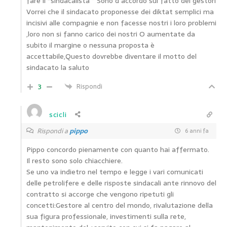
fare il “sindacalista ” Sono d accordo sul fatto dei gestori
Vorrei che il sindacato proponesse dei diktat semplici ma
incisivi alle compagnie e non facesse nostri i loro problemi
,loro non si fanno carico dei nostri O aumentate da
subito il margine o nessuna proposta è
accettabile,Questo dovrebbe diventare il motto del
sindacato la saluto
3
Rispondi
scicli
Rispondi a
pippo
6 anni fa
Pippo concordo pienamente con quanto hai affermato.
Il resto sono solo chiacchiere.
Se uno va indietro nel tempo e legge i vari comunicati
delle petrolifere e delle risposte sindacali ante rinnovo del
contratto si accorge che vengono ripetuti gli
concetti:Gestore al centro del mondo, rivalutazione della
sua figura professionale, investimenti sulla rete,