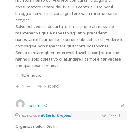
mantenimento del +servito con cui si fa pagare al
consumatore ignaro dai 15 ai 20 cents al litro per il
lavaggio dei vetri di cui al gestore va la minima parte
ect,ect…..
Salvo poi vedere decurtato il margine o al massimo
mantenerlo uguale rispetto agli anni precedenti
nonostante l’aumento esponenziale dei costi , vedere le
compagnie non rispettare gli accordi sottoscritti.
Senza contare gli innumerevoli tavoli di confronto che
hanno il solo obiettivo di allungare i tempi e far vedere
che qualcosa si muove.
Il “RE”è nudo.
1
Rispondi
scicli
Rispondi a
Roberto Timpani
6 anni fa
Organizzatelo il Sit In.