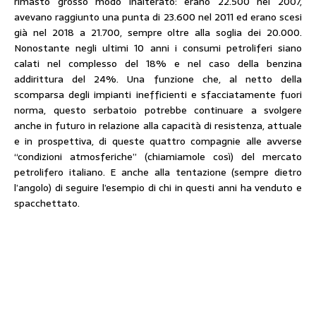
rimasto grosso modo inalterato: erano 22.500 nel 2007,
avevano raggiunto una punta di 23.600 nel 2011 ed erano scesi
già nel 2018 a 21.700, sempre oltre alla soglia dei 20.000.
Nonostante negli ultimi 10 anni i consumi petroliferi siano
calati nel complesso del 18% e nel caso della benzina
addirittura del 24%. Una funzione che, al netto della
scomparsa degli impianti inefficienti e sfacciatamente fuori
norma, questo serbatoio potrebbe continuare a svolgere
anche in futuro in relazione alla capacità di resistenza, attuale
e in prospettiva, di queste quattro compagnie alle avverse
“condizioni atmosferiche” (chiamiamole così) del mercato
petrolifero italiano. E anche alla tentazione (sempre dietro
l’angolo) di seguire l’esempio di chi in questi anni ha venduto e
spacchettato.