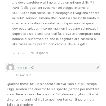
… e dove sarebbero gli impianti da un milione di litri? il
70% (delle gestioni ovviamente) viaggia intorno ai
500000 se non meno. se le compagnie li vogliono tenere
in “vita” servono almeno 18/8 cents a litro ipotizzando di
mantenere la doppia modalità. poi qualcuno del governo
dovrebbe spiegarmi come mai non indagano sui prezzi. il
doppio prezzo è solo una truffa. provate a comprare una
banana al supermarket, che la paghiate alla cassiera o
alla cassa self il prezzo non cambia. dov’è la gdf?
2
Rispondi
pippo
6 anni fa
Qualche mese fa’ ,un sindacato diceva :Non c e’ piu tempo
.Oggi sembra che quel moto sia sparito ,perché per mettere
in cantiere le cose che propone ENI ,domani Ip ,dopo gli altri
ci vorranno anni ,nel frattempo i gestori continueranno a
fallire ,a chiudere .