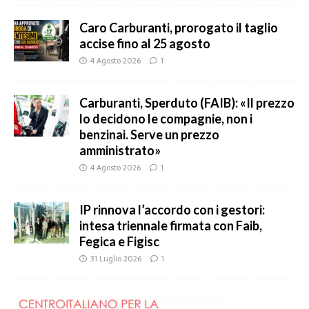
Caro Carburanti, prorogato il taglio
accise fino al 25 agosto
4 Agosto 2026
1
Carburanti, Sperduto (FAIB): «Il prezzo
lo decidono le compagnie, non i
benzinai. Serve un prezzo
amministrato»
4 Agosto 2026
1
IP rinnova l’accordo con i gestori:
intesa triennale firmata con Faib,
Fegica e Figisc
31 Luglio 2026
1