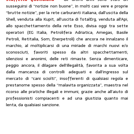
susseguirsi di “notizie non buone”, in molti casi vere e proprie
“brutte notizie”, per la rete carburanti italiana, dall’uscita della
Shell, venduta alla Kupit, all’uscita di TotalErg, venduta all’Api,
allo spacchettamento della rete Esso, divisa oggi tra sette
operatori (EG Italia, Petrolifera Adriatica, Amegas, Basile
Petroli, Retitalia, Som, Enerpetroli) che ancora ne innalzano il
marchio, al moltiplicarsi di una miriade di marchi nuovi e/o
sconosciuti, favoriti spesso da altri spacchettamenti,
silenziosi e anonimi, delle reti rimaste. Senza dimenticare,
peggio ancora, il dilagare dell’illegalità, favorita a sua volta
dalla mancanza di controlli adeguati e dall’ingresso sul
mercato di “cani sciolti”, insofferenti di qualsiasi regola e
prestanome spesso della “malavita organizzata”, maestra nel
ricorso alle pratiche illegali e immuni, grazie anche all’aiuto di
professionisti compiacenti e ad una giustizia quanto mai
lenta, da qualsiasi sanzione.