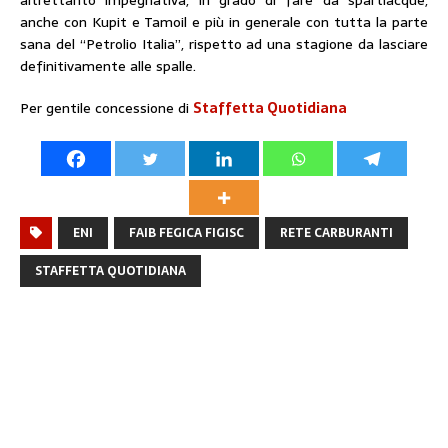
altrettanto impegnativa, in grado di fare da spartiacque,
anche con Kupit e Tamoil e più in generale con tutta la parte
sana del “Petrolio Italia”, rispetto ad una stagione da lasciare
definitivamente alle spalle.
Per gentile concessione di
Staffetta Quotidiana
ENI
FAIB FEGICA FIGISC
RETE CARBURANTI
STAFFETTA QUOTIDIANA