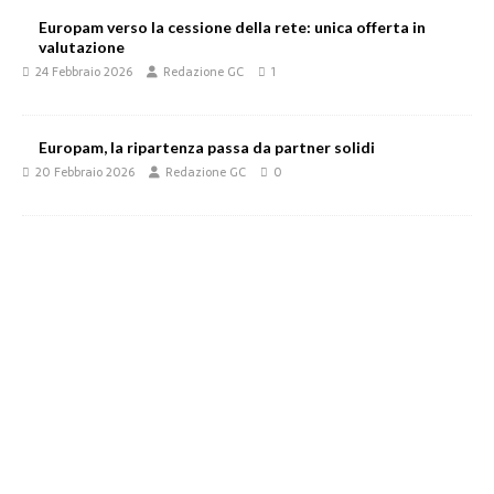
Europam verso la cessione della rete: unica offerta in
valutazione
24 Febbraio 2026
Redazione GC
1
Europam, la ripartenza passa da partner solidi
20 Febbraio 2026
Redazione GC
0