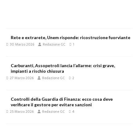
Rete e extrarete, Unem risponde: ricostruzione fuorviante
30 Marzo 2026
Redazione GC
1
Carburanti, Assopetroli lancia l’allarme: crisi grave,
impianti a rischio chiusura
27 Marzo 2026
Redazione GC
2
Controlli della Guardia di Finanza: ecco cosa deve
verificare il gestore per evitare sanzioni
25 Marzo 2026
Redazione GC
4