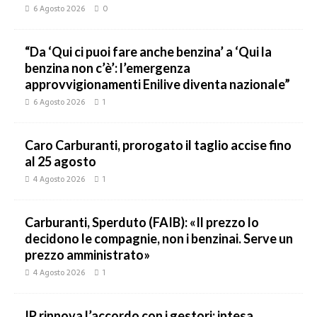
6 Agosto 2026
0
“Da ‘Qui ci puoi fare anche benzina’ a ‘Qui la
benzina non c’è’: l’emergenza
approvvigionamenti Enilive diventa nazionale”
6 Agosto 2026
1
Caro Carburanti, prorogato il taglio accise fino
al 25 agosto
4 Agosto 2026
1
Carburanti, Sperduto (FAIB): «Il prezzo lo
decidono le compagnie, non i benzinai. Serve un
prezzo amministrato»
4 Agosto 2026
1
IP rinnova l’accordo con i gestori: intesa