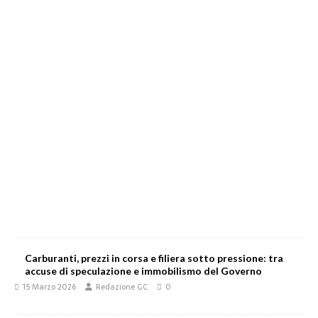
Carburanti, prezzi in corsa e filiera sotto pressione: tra
accuse di speculazione e immobilismo del Governo
15 Marzo 2026
Redazione GC
0