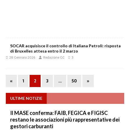
SOCAR acquisisce il controllo di Italiana Petroli: risposta
di Bruxelles attesa entro il 2 marzo
28 Gennaio 2026
Redazione GC
3
«
1
2
3
…
50
»
ULTIME NOTIZIE
Il MASE conferma: FAIB, FEGICA e FIGISC
restano le associazioni più rappresentative dei
gestori carburanti