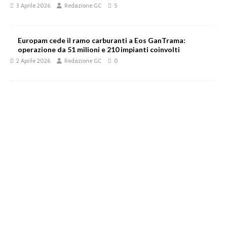
3 Aprile 2026
Redazione GC
5
Europam cede il ramo carburanti a Eos GanTrama:
operazione da 51 milioni e 210 impianti coinvolti
2 Aprile 2026
Redazione GC
0