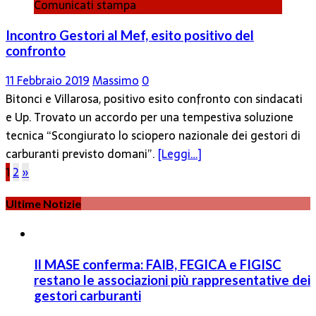
Comunicati stampa
Incontro Gestori al Mef, esito positivo del
confronto
11 Febbraio 2019
Massimo
0
Bitonci e Villarosa, positivo esito confronto con sindacati
e Up. Trovato un accordo per una tempestiva soluzione
tecnica “Scongiurato lo sciopero nazionale dei gestori di
carburanti previsto domani”.
[Leggi…]
Paginazione
1
2
»
degli
Ultime Notizie
articoli
Il MASE conferma: FAIB, FEGICA e FIGISC
restano le associazioni più rappresentative dei
gestori carburanti