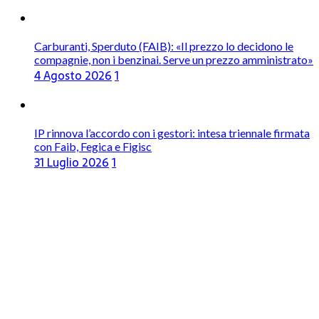
Carburanti, Sperduto (FAIB): «Il prezzo lo decidono le
compagnie, non i benzinai. Serve un prezzo amministrato»
4 Agosto 2026
1
IP rinnova l’accordo con i gestori: intesa triennale firmata
con Faib, Fegica e Figisc
31 Luglio 2026
1