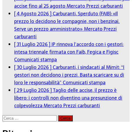
accise fino al 25 agosto
Mercato Prezzi carburanti
[ 4 Agosto 2026 ]
Carburanti, Sperduto (FAIB): «Il
prezzo lo decidono le compagnie, non i benzinai.
Serve un prezzo amministrato»
Mercato Prezzi
carburanti
[ 31 Luglio 2026 ]
IP rinnova l’accordo con i gestori:
intesa triennale firmata con Faib, Fegica e Figisc
Comunicati stampa
[ 30 Luglio 2026 ]
Carburanti, i sindacati al Mimit: “I
gestori non decidono i prezzi. Basta scaricare su di
loro le responsabilità”
Comunicati stampa
[ 29 Luglio 2026 ]
Taglio delle accise, il prezzo è
libero: i controlli non diventino una presunzione di
colpevolezza
Mercato Prezzi carburanti
Ricerca
per: