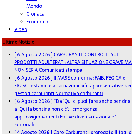
Mondo
Cronaca
Economia
Video
Ultime Notizie
[ 6 Agosto 2026 ]
CARBURANTI. CONTROLLI SUI
PRODOTTI ADULTERATI: ALTRA SITUAZIONE GRAVE MA
NON SERIA
Comunicati stampa
[ 6 Agosto 2026 ]
Il MASE conferma: FAIB, FEGICA e
FIGISC restano le associazioni più rappresentative dei
gestori carburanti
Normativa carburanti
[ 6 Agosto 2026 ]
“Da ‘Qui ci puoi fare anche benzina’
a ‘Qui la benzina non c’è’: l’emergenza
approvvigionamenti Enilive diventa nazionale”
Editoriali
[ 4 Agosto 2026 ]
Caro Carburanti, prorogato il taglio