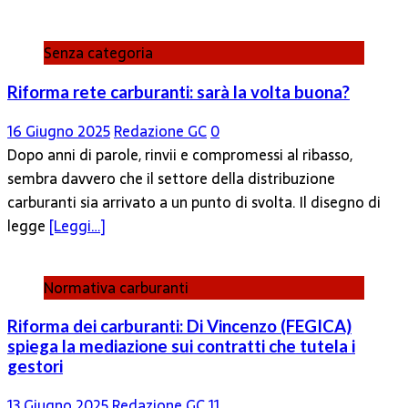
Senza categoria
Riforma rete carburanti: sarà la volta buona?
16 Giugno 2025
Redazione GC
0
Dopo anni di parole, rinvii e compromessi al ribasso,
sembra davvero che il settore della distribuzione
carburanti sia arrivato a un punto di svolta. Il disegno di
legge
[Leggi…]
Normativa carburanti
Riforma dei carburanti: Di Vincenzo (FEGICA)
spiega la mediazione sui contratti che tutela i
gestori
13 Giugno 2025
Redazione GC
11