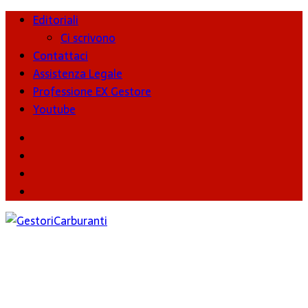
Editoriali
Ci scrivono
Contattaci
Assistenza Legale
Professione EX Gestore
Youtube
youtube
Facebook
Twitter
Instagram