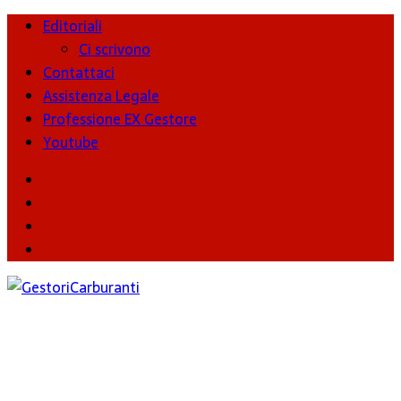
Editoriali
Ci scrivono
Contattaci
Assistenza Legale
Professione EX Gestore
Youtube
youtube
Facebook
Twitter
Instagram