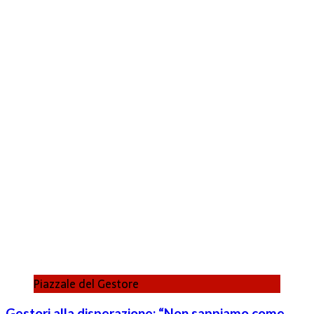
Piazzale del Gestore
Gestori alla disperazione: “Non sappiamo come