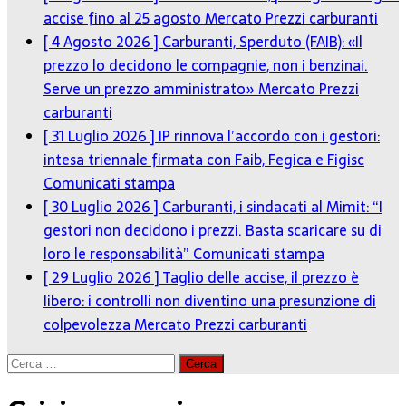
accise fino al 25 agosto
Mercato Prezzi carburanti
[ 4 Agosto 2026 ]
Carburanti, Sperduto (FAIB): «Il
prezzo lo decidono le compagnie, non i benzinai.
Serve un prezzo amministrato»
Mercato Prezzi
carburanti
[ 31 Luglio 2026 ]
IP rinnova l’accordo con i gestori:
intesa triennale firmata con Faib, Fegica e Figisc
Comunicati stampa
[ 30 Luglio 2026 ]
Carburanti, i sindacati al Mimit: “I
gestori non decidono i prezzi. Basta scaricare su di
loro le responsabilità”
Comunicati stampa
[ 29 Luglio 2026 ]
Taglio delle accise, il prezzo è
libero: i controlli non diventino una presunzione di
colpevolezza
Mercato Prezzi carburanti
Ricerca
per: