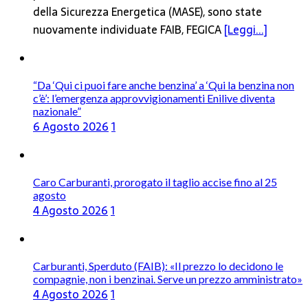
della Sicurezza Energetica (MASE), sono state
nuovamente individuate FAIB, FEGICA
[Leggi...]
“Da ‘Qui ci puoi fare anche benzina’ a ‘Qui la benzina non
c’è’: l’emergenza approvvigionamenti Enilive diventa
nazionale”
6 Agosto 2026
1
Caro Carburanti, prorogato il taglio accise fino al 25
agosto
4 Agosto 2026
1
Carburanti, Sperduto (FAIB): «Il prezzo lo decidono le
compagnie, non i benzinai. Serve un prezzo amministrato»
4 Agosto 2026
1