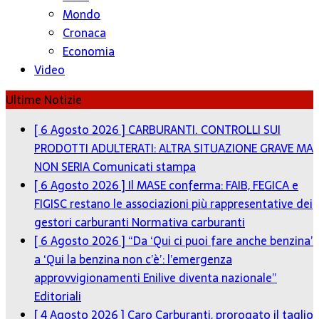
Mondo
Cronaca
Economia
Video
Ultime Notizie
[ 6 Agosto 2026 ]
CARBURANTI. CONTROLLI SUI
PRODOTTI ADULTERATI: ALTRA SITUAZIONE GRAVE MA
NON SERIA
Comunicati stampa
[ 6 Agosto 2026 ]
Il MASE conferma: FAIB, FEGICA e
FIGISC restano le associazioni più rappresentative dei
gestori carburanti
Normativa carburanti
[ 6 Agosto 2026 ]
“Da ‘Qui ci puoi fare anche benzina’
a ‘Qui la benzina non c’è’: l’emergenza
approvvigionamenti Enilive diventa nazionale”
Editoriali
[ 4 Agosto 2026 ]
Caro Carburanti, prorogato il taglio