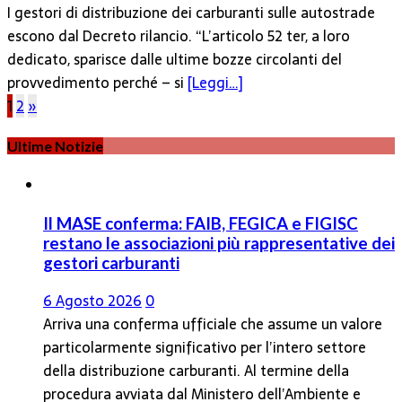
I gestori di distribuzione dei carburanti sulle autostrade
escono dal Decreto rilancio. “L’articolo 52 ter, a loro
dedicato, sparisce dalle ultime bozze circolanti del
provvedimento perché – si
[Leggi…]
Paginazione
1
2
»
degli
Ultime Notizie
articoli
Il MASE conferma: FAIB, FEGICA e FIGISC
restano le associazioni più rappresentative dei
gestori carburanti
6 Agosto 2026
0
Arriva una conferma ufficiale che assume un valore
particolarmente significativo per l’intero settore
della distribuzione carburanti. Al termine della
procedura avviata dal Ministero dell’Ambiente e