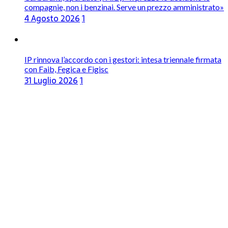
compagnie, non i benzinai. Serve un prezzo amministrato»
4 Agosto 2026
1
IP rinnova l’accordo con i gestori: intesa triennale firmata
con Faib, Fegica e Figisc
31 Luglio 2026
1