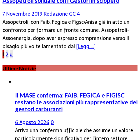
Assopetroli solidale con i Gestori in sciopero
7 Novembre 2019
Redazione GC
4
Assopetroli, con Faib, Fegica e Figsc/Anisa già in atto un
confronto per formare un fronte comune. Assopetroli-
Assoenergia, dopo aver espresso comprensione verso il
disagio più volte lamentato dai
[Leggi…]
Paginazione
1
2
»
degli
Ultime Notizie
articoli
Il MASE conferma: FAIB, FEGICA e FIGISC
restano le associazioni più rappresentative dei
gestori carburanti
6 Agosto 2026
0
Arriva una conferma ufficiale che assume un valore
particolarmente significativo per l’intero settore