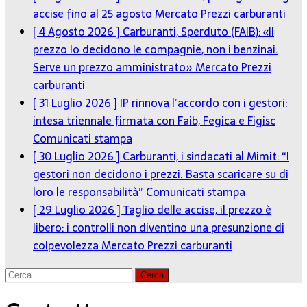
accise fino al 25 agosto
Mercato Prezzi carburanti
[ 4 Agosto 2026 ]
Carburanti, Sperduto (FAIB): «Il
prezzo lo decidono le compagnie, non i benzinai.
Serve un prezzo amministrato»
Mercato Prezzi
carburanti
[ 31 Luglio 2026 ]
IP rinnova l’accordo con i gestori:
intesa triennale firmata con Faib, Fegica e Figisc
Comunicati stampa
[ 30 Luglio 2026 ]
Carburanti, i sindacati al Mimit: “I
gestori non decidono i prezzi. Basta scaricare su di
loro le responsabilità”
Comunicati stampa
[ 29 Luglio 2026 ]
Taglio delle accise, il prezzo è
libero: i controlli non diventino una presunzione di
colpevolezza
Mercato Prezzi carburanti
Ricerca
per: