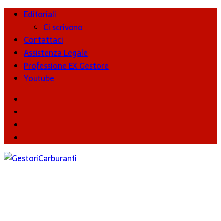
Editoriali
Ci scrivono
Contattaci
Assistenza Legale
Professione EX Gestore
Youtube
youtube
Facebook
Twitter
Instagram