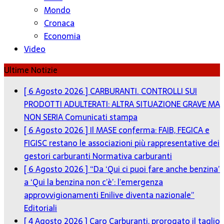
Mondo
Cronaca
Economia
Video
Ultime Notizie
[ 6 Agosto 2026 ]
CARBURANTI. CONTROLLI SUI
PRODOTTI ADULTERATI: ALTRA SITUAZIONE GRAVE MA
NON SERIA
Comunicati stampa
[ 6 Agosto 2026 ]
Il MASE conferma: FAIB, FEGICA e
FIGISC restano le associazioni più rappresentative dei
gestori carburanti
Normativa carburanti
[ 6 Agosto 2026 ]
“Da ‘Qui ci puoi fare anche benzina’
a ‘Qui la benzina non c’è’: l’emergenza
approvvigionamenti Enilive diventa nazionale”
Editoriali
[ 4 Agosto 2026 ]
Caro Carburanti, prorogato il taglio